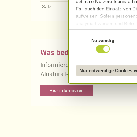
optimale Nutzererlebnis erha
Salz
Fall auch den Einsatz von Di
aufweisen. Sofern personenb
analysiert werden und Betrof
Datenverarbeitung und -überm
Einwilligungsauswahl
Datenschutzerklärung
.
Notwendig
Was bedeutet vegan, vegetari
Näheres über uns erfahren 
Informieren Sie sich über die gena
Nur notwendige Cookies 
Alnatura Rezepten.
Hier informieren