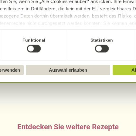
lten Sie, wenn Sie „Alle Cookies erlauben“ anklicken. Ihre Einwi
0,43
g
0,
enstleistern in Drittländern, die kein mit der EU vergleichbares
ezogene Daten dorthin übermittelt werden, besteht das Risiko, 
fenenrechte nicht durchgesetzt werden könnten. Sie können jeder
ittlung widerrufen und Tools deaktivieren. Ausführliche Informat
Funktional
Statistiken
sch, gluten- und laktosefrei bei Alnatura
Sie in unserem
Impressum
.
ue Erklärung der Kennzeichnung von veganen, veget
verwenden
Auswahl erlauben
Al
Entdecken Sie weitere Rezepte