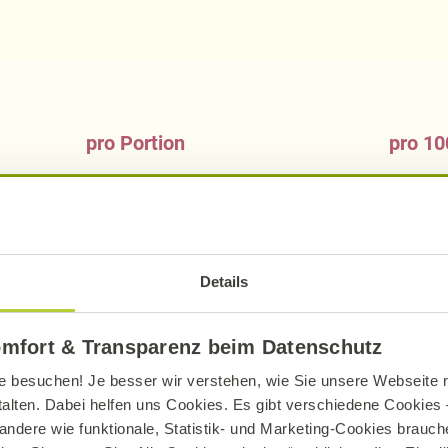
pro Portion
pro 10
137
kcal
240
572
kJ
100
7,27
g
12,
Details
2,75
g
4,
12,24
g
21,
omfort & Transparenz beim Datenschutz
1,02
g
1,
e besuchen! Je besser wir verstehen, wie Sie unsere Webseite n
0,56
g
0,
talten. Dabei helfen uns Cookies. Es gibt verschiedene Cookies –
andere wie funktionale, Statistik- und Marketing-Cookies brauche
5,31
g
9,