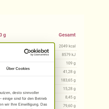
0 g
Gesamt
kcal
2049
kcal
3
kJ
8579
kJ
75
g
109
g
Über Cookies
83
g
41,28
g
48
g
183,65
g
79
g
15,28
g
utzen, desto sinnvoller
99
g
8,45
g
 einige sind für den Betrieb
n wir Ihre Einwilligung. Das
31
g
79,60
g