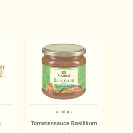
Alnatura
g
Tomatensauce Basilikum