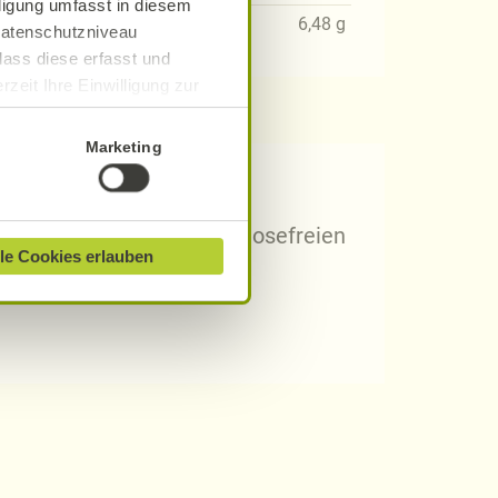
lligung umfasst in diesem
76
g
6,48
g
 Datenschutzniveau
dass diese erfasst und
zeit Ihre Einwilligung zur
ionen finden Sie in unserer
Marketing
 Rezepten?
arischen, gluten- und laktosefreien
le Cookies erlauben