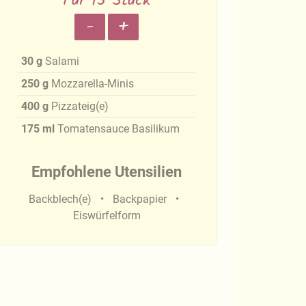
Für 15 Stück
-
+
30
g
Salami
250
g
Mozzarella-Minis
400
g
Pizzateig(e)
175
ml
Tomatensauce Basilikum
Empfohlene Utensilien
Backblech(e)
Backpapier
Eiswürfelform