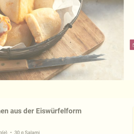
hen aus der Eiswürfelform
g(e)
30
g
Salami