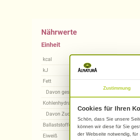
Nährwerte
Einheit
kcal
kJ
Fett
Zustimmung
Davon gesättigte Fettsäuren
Kohlenhydrate
Cookies für Ihren K
Davon Zucker
Schön, dass Sie unsere Seit
Ballaststoffe
können wir diese für Sie ges
der Webseite notwendig, für 
Eiweiß