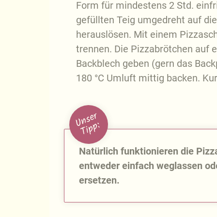
Form für mindestens 2 Std. einf
gefüllten Teig umgedreht auf die
herauslösen. Mit einem Pizzasch
trennen. Die Pizzabrötchen auf 
Backblech geben (gern das Backp
180 °C Umluft mittig backen. Ku
U
n
s
e
r
T
i
p
p
:
Natürlich funktionieren die Piz
entweder einfach weglassen oder
ersetzen.