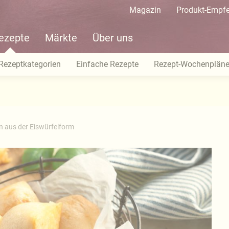
Magazin
Produkt-Empf
ezepte
Märkte
Über uns
Rezeptkategorien
Einfache Rezepte
Rezept-Wochenplän
n aus der Eiswürfelform