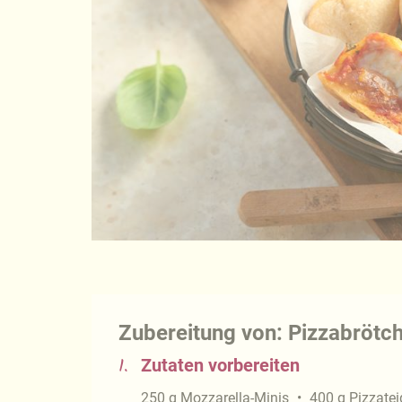
Zubereitung von: Pizzabrötc
1.
Zutaten vorbereiten
250
g
Mozzarella-Minis
400
g
Pizzatei