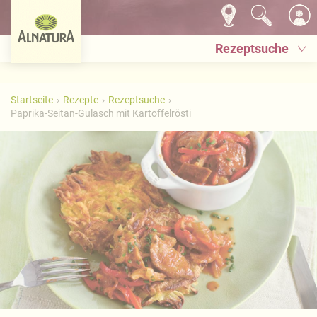
Rezeptsuche
Startseite
Rezepte
Rezeptsuche
Paprika-Seitan-Gulasch mit Kartoffelrösti