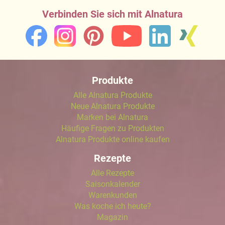
Verbinden Sie sich mit Alnatura
Produkte
Alle Alnatura Produkte
Neue Alnatura Produkte
Marken bei Alnatura
Häufige Fragen zu Produkten
Alnatura Produkte online kaufen
Rezepte
Alle Rezepte
Saisonkalender
Warenkunden
Was koche ich heute?
Magazin