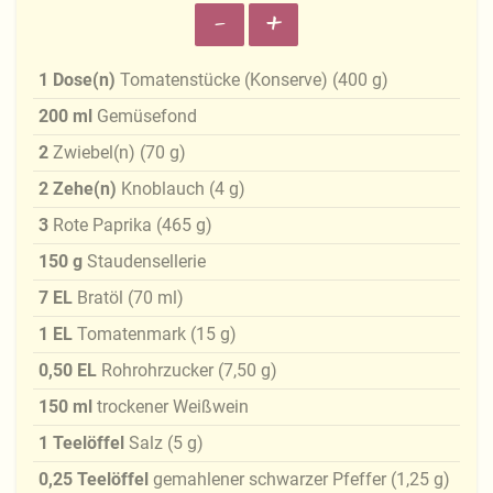
-
+
1
Dose(n)
Tomatenstücke (Konserve)
(
400
g
)
200
ml
Gemüsefond
2
Zwiebel(n)
(
70
g
)
2
Zehe(n)
Knoblauch
(
4
g
)
3
Rote Paprika
(
465
g
)
150
g
Staudensellerie
7
EL
Bratöl
(
70
ml
)
1
EL
Tomatenmark
(
15
g
)
0,50
EL
Rohrohrzucker
(
7,50
g
)
150
ml
trockener Weißwein
1
Teelöffel
Salz
(
5
g
)
0,25
Teelöffel
gemahlener schwarzer Pfeffer
(
1,25
g
)