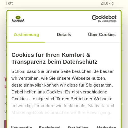
Fett
20,87
g
Davon gesättigte Fettsäuren
2,28
g
Kohlenhydrate
41,42
g
Davon Zucker
15,53
g
Zustimmung
Details
Über Cookies
Ballaststoffe
9,80
g
Eiweiß
29,60
g
Cookies für Ihren Komfort &
Salz
2,41
g
Transparenz beim Datenschutz
Schön, dass Sie unsere Seite besuchen! Je besser
Was bedeutet vegan, vegetarisch, gluten-
wir verstehen, wie Sie unsere Webseite nutzen,
und laktosefrei bei Alnatura Rezepten?
desto sinnvoller können wir diese für Sie gestalten.
Dabei helfen uns Cookies. Es gibt verschiedene
Informieren Sie sich über die genaue Erklärung der
Cookies – einige sind für den Betrieb der Webseite
Kennzeichnung von veganen, vegetarischen, gluten-
notwendig, für andere wie funktionale, Statistik- und
und laktosefreien Alnatura Rezepten.
Marketing-Cookies brauchen wir Ihre Einwilligung.
Das optimale Nutzererlebnis erhalten Sie, wenn Sie
Hier informieren
„Alle Cookies erlauben“ anklicken. Ihre Einwilligung
Einwilligungsauswahl
Notwendig
Funktional
Statistiken
Marketing