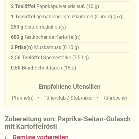
2
Teelöffel
Paprikapulver edelsüß
(
10
g
)
1
Teelöffel
gemahlener Kreuzkümmel (Cumin)
(
5
g
)
250
g
Seitanmedaillon(s)
600
g
festkochende Kartoffel(n)
2
Prise(n)
Muskatnuss
(
0,10
g
)
2,50
Teelöffel
Speisestärke
(
7,50
g
)
0,50
Bund
Schnittlauch
(
15
g
)
Empfohlene Utensilien
Pfanne(n)
Pürierstab / Stabmixer
Rührbecher
Zubereitung von: Paprika-Seitan-Gulasch
mit Kartoffelrösti
1.
Gemüse vorbereiten