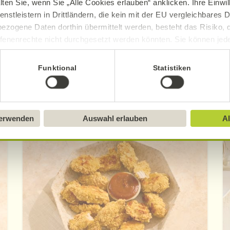
lten Sie, wenn Sie „Alle Cookies erlauben“ anklicken. Ihre Einwi
ue Erklärung der Kennzeichnung von veganen, veget
enstleistern in Drittländern, die kein mit der EU vergleichbares
ezogene Daten dorthin übermittelt werden, besteht das Risiko, 
fenenrechte nicht durchgesetzt werden könnten. Sie können jeder
ittlung widerrufen und Tools deaktivieren. Ausführliche Informat
Funktional
Statistiken
Sie in unserem
Impressum
.
verwenden
Auswahl erlauben
Al
Entdecken Sie weitere Rezepte