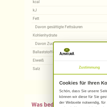
kcal
kJ
Fett
Davon gesättigte Fettsäuren
Kohlenhydrate
Davon Zucker
Ballaststoffe
Eiweiß
Zustimmung
Salz
Cookies für Ihren K
Schön, dass Sie unsere Seit
können wir diese für Sie ges
der Webseite notwendig, für 
Was bedeutet vegan, vegetari