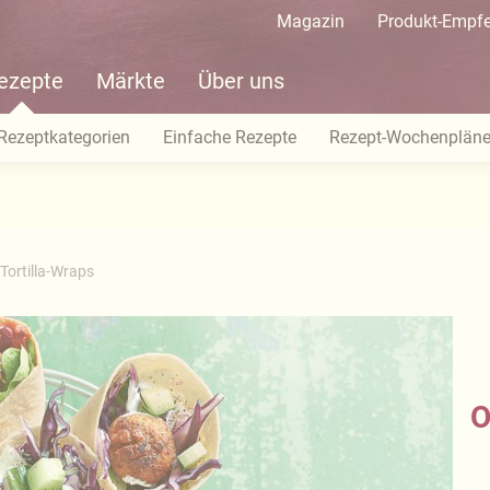
Magazin
Produkt-Empf
ezepte
Märkte
Über uns
Rezeptkategorien
Einfache Rezepte
Rezept-Wochenplän
 Tortilla-Wraps
O