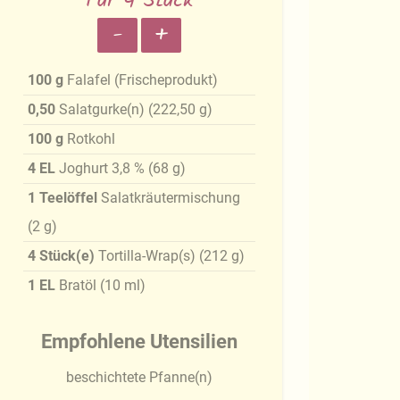
Für 4 Stück
-
+
100
g
Falafel (Frischeprodukt)
0,50
Salatgurke(n)
(
222,50
g
)
100
g
Rotkohl
4
EL
Joghurt 3,8 %
(
68
g
)
1
Teelöffel
Salatkräutermischung
(
2
g
)
4
Stück(e)
Tortilla-Wrap(s)
(
212
g
)
1
EL
Bratöl
(
10
ml
)
Empfohlene Utensilien
beschichtete Pfanne(n)