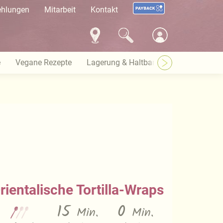
ehlungen
Mitarbeit
Kontakt
e
Vegane Rezepte
Lagerung & Haltbarkeit
Warenkund
rientalische Tortilla-Wraps
15
0
Min.
Min.