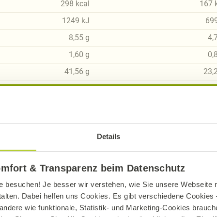
298
kcal
167
1249
kJ
69
8,55
g
4,
1,60
g
0,
41,56
g
23,
4,67
g
2,
6,09
g
3,
9,70
g
5,
Details
0,92
g
0,
omfort & Transparenz beim Datenschutz
e besuchen! Je besser wir verstehen, wie Sie unsere Webseite n
talten. Dabei helfen uns Cookies. Es gibt verschiedene Cookies –
andere wie funktionale, Statistik- und Marketing-Cookies brauche
sch, gluten- und laktosefrei bei Alnatura