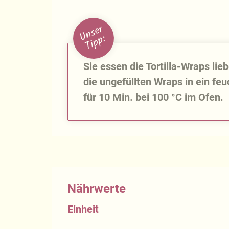
U
n
s
e
r
T
i
p
p
:
Sie essen die Tortilla-Wraps lie
die ungefüllten Wraps in ein fe
für 10 Min. bei 100 °C im Ofen.
Nährwerte
Einheit