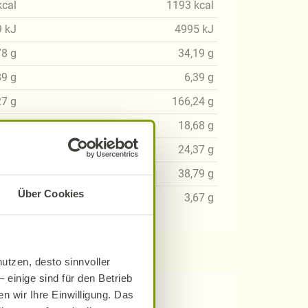
kcal
1193
kcal
9
kJ
4995
kJ
78
g
34,19
g
89
g
6,39
g
27
g
166,24
g
61
g
18,68
g
41
g
24,37
g
43
g
38,79
g
Über Cookies
51
g
3,67
g
utzen, desto sinnvoller
 einige sind für den Betrieb
n wir Ihre Einwilligung. Das
 Rezepten?