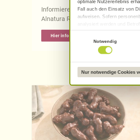
optimale Nutzererlebnis erha
Informieren Sie sich über die gena
Fall auch den Einsatz von Di
aufweisen. Sofern personenb
Alnatura Rezepten.
analysiert werden und Betrof
Datenverarbeitung und -überm
Einwilligungsauswahl
Hier informieren
Datenschutzerklärung
.
Notwendig
Näheres über uns erfahren 
Nur notwendige Cookies 