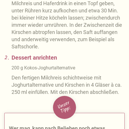
Milchreis und Haferdrink in einen Topf geben,
unter Rühren kurz aufkochen und etwa 30 Min.
bei kleiner Hitze köcheln lassen; zwischendurch
immer wieder umrühren. In der Zwischenzeit die
Kirschen abtropfen lassen, den Saft auffangen
und anderweitig verwenden, zum Beispiel als
Saftschorle.
2.
Dessert anrichten
200
g
Kokos-Joghurtalternative
Den fertigen Milchreis schichtweise mit
Joghurtalternative und Kirschen in 4 Gläser à ca.
250 ml einfüllen. Mit den Kirschen abschließen.
U
n
s
e
r
Ti
p
p:
Wer mag, kann nach Belieben noch etwas