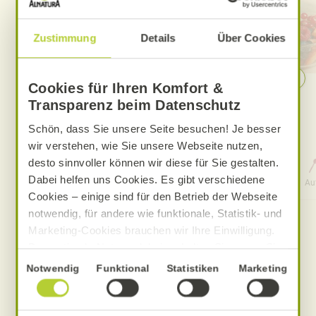
Zustimmung
Details
Über Cookies
Cookies für Ihren Komfort &
Schnelles Sushi
Transparenz beim Datenschutz
Schön, dass Sie unsere Seite besuchen! Je besser
wir verstehen, wie Sie unsere Webseite nutzen,
desto sinnvoller können wir diese für Sie gestalten.
0 Std. 50 Min.
Dabei helfen uns Cookies. Es gibt verschiedene
Aufwand
Gesamtzeit
Au
Cookies – einige sind für den Betrieb der Webseite
notwendig, für andere wie funktionale, Statistik- und
Marketing-Cookies brauchen wir Ihre Einwilligung.
Das optimale Nutzererlebnis erhalten Sie, wenn Sie
„Alle Cookies erlauben“ anklicken. Ihre Einwilligung
Einwilligungsauswahl
Notwendig
Funktional
Statistiken
Marketing
umfasst in diesem Fall auch den Einsatz von
Produkte zum Rezept
Dienstleistern in Drittländern, die kein mit der EU
vergleichbares Datenschutzniveau aufweisen.