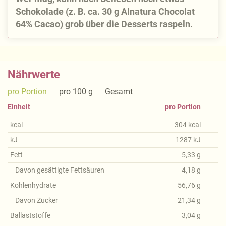
Schokolade (z. B. ca. 30 g Alnatura Chocolat
64% Cacao) grob über die Desserts raspeln.
Nährwerte
pro Portion
pro 100 g
Gesamt
Einheit
pro Portion
kcal
304
kcal
kJ
1287
kJ
Fett
5,33
g
Davon gesättigte Fettsäuren
4,18
g
Kohlenhydrate
56,76
g
Davon Zucker
21,34
g
Ballaststoffe
3,04
g