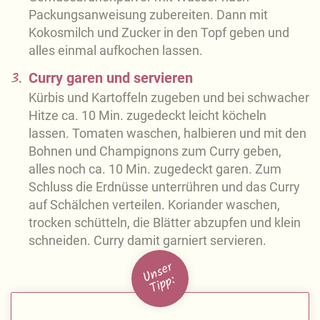
Packungsanweisung zubereiten. Dann mit
Kokosmilch und Zucker in den Topf geben und
alles einmal aufkochen lassen.
3.
Curry garen und servieren
Kürbis und Kartoffeln zugeben und bei schwacher
Hitze ca. 10 Min. zugedeckt leicht köcheln
lassen. Tomaten waschen, halbieren und mit den
Bohnen und Champignons zum Curry geben,
alles noch ca. 10 Min. zugedeckt garen. Zum
Schluss die Erdnüsse unterrühren und das Curry
auf Schälchen verteilen. Koriander waschen,
trocken schütteln, die Blätter abzupfen und klein
schneiden. Curry damit garniert servieren.
U
n
s
e
r
Ti
p
p: