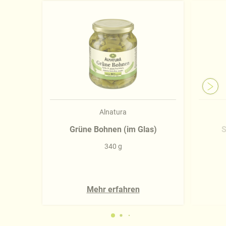
Näheres über uns erfahren Sie in unserem
Impressum
.
Alnatura
Grüne Bohnen (im Glas)
S
340 g
Mehr erfahren