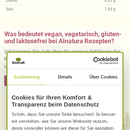
Eiweiß
8,32
g
Salz
1,59
g
Was bedeutet vegan, vegetarisch, gluten-
und laktosefrei bei Alnatura Rezepten?
Informieren Sie sich über die genaue Erklärung der
Kennzeichnung von veganen, vegetarischen, gluten-
und laktosefreien Alnatura Rezepten.
Zustimmung
Details
Über Cookies
Hier informieren
Cookies für Ihren Komfort &
Entdecken Sie weitere Rezepte
Transparenz beim Datenschutz
Schön, dass Sie unsere Seite besuchen! Je besser
wir verstehen, wie Sie unsere Webseite nutzen,
desto sinnvoller können wir diese für Sie gestalten.