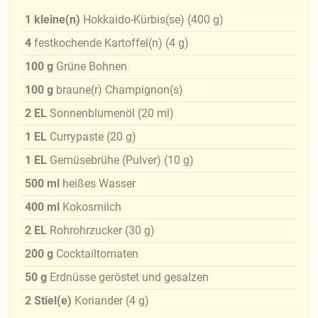
1
kleine(n)
Hokkaido-Kürbis(se)
(
400
g
)
4
festkochende Kartoffel(n)
(
4
g
)
100
g
Grüne Bohnen
100
g
braune(r) Champignon(s)
2
EL
Sonnenblumenöl
(
20
ml
)
1
EL
Currypaste
(
20
g
)
1
EL
Gemüsebrühe (Pulver)
(
10
g
)
500
ml
heißes Wasser
400
ml
Kokosmilch
2
EL
Rohrohrzucker
(
30
g
)
200
g
Cocktailtomaten
50
g
Erdnüsse geröstet und gesalzen
2
Stiel(e)
Koriander
(
4
g
)