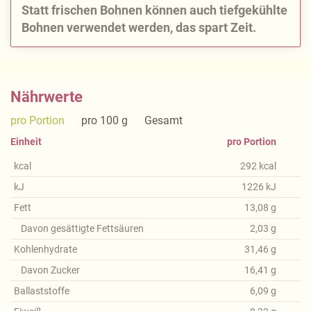
Statt frischen Bohnen können auch tiefgekühlte
Bohnen verwendet werden, das spart Zeit.
Nährwerte
pro Portion
pro 100 g
Gesamt
Einheit
pro Portion
kcal
292
kcal
kJ
1226
kJ
Fett
13,08
g
Davon gesättigte Fettsäuren
2,03
g
Kohlenhydrate
31,46
g
Davon Zucker
16,41
g
Ballaststoffe
6,09
g