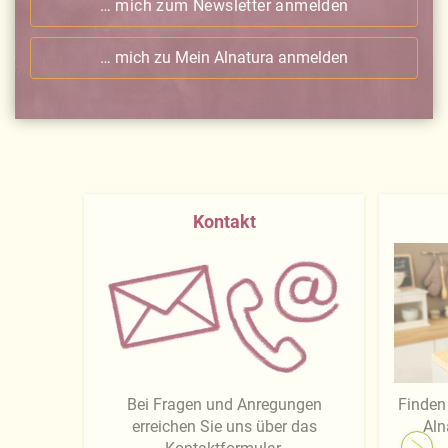
… mich zum Newsletter anmelden
… mich zu Mein Alnatura anmelden
Kontakt
Bei Fragen und Anregungen
Finden 
erreichen Sie uns über das
Aln