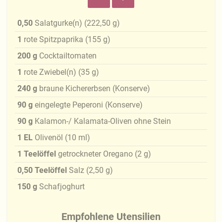
0,50
Salatgurke(n)
(
222,50
g
)
1
rote Spitzpaprika
(
155
g
)
200
g
Cocktailtomaten
1
rote Zwiebel(n)
(
35
g
)
240
g
braune Kichererbsen (Konserve)
90
g
eingelegte Peperoni (Konserve)
90
g
Kalamon-/ Kalamata-Oliven ohne Stein
1
EL
Olivenöl
(
10
ml
)
1
Teelöffel
getrockneter Oregano
(
2
g
)
0,50
Teelöffel
Salz
(
2,50
g
)
150
g
Schafjoghurt
Empfohlene Utensilien