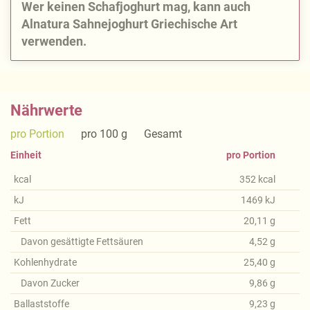
Wer keinen Schafjoghurt mag, kann auch
Alnatura Sahnejoghurt Griechische Art
verwenden.
Nährwerte
pro Portion
pro 100 g
Gesamt
Einheit
pro Portion
kcal
352
kcal
kJ
1469
kJ
Fett
20,11
g
Davon gesättigte Fettsäuren
4,52
g
Kohlenhydrate
25,40
g
Davon Zucker
9,86
g
Ballaststoffe
9,23
g