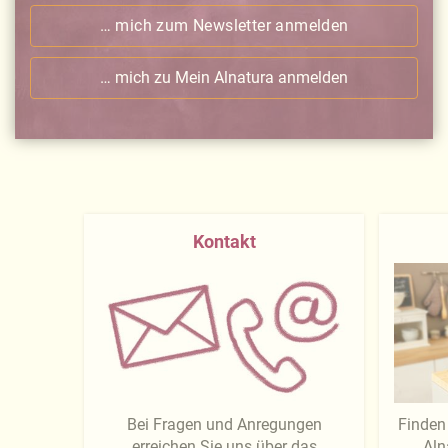
… mich zum Newsletter anmelden
… mich zu Mein Alnatura anmelden
Kontakt
Bei Fragen und Anregungen
Finden 
erreichen Sie uns über das
Aln