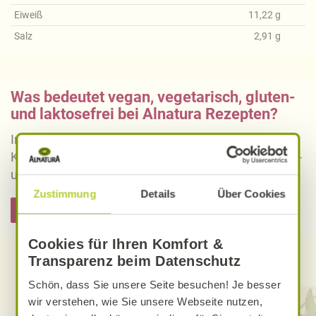
Eiweiß
11,22
g
Salz
2,91
g
Was bedeutet vegan, vegetarisch, gluten-
und laktosefrei bei Alnatura Rezepten?
Informieren Sie sich über die genaue Erklärung der
Kennzeichnung von veganen, vegetarischen, gluten-
und laktosefreien Alnatura Rezepten.
Zustimmung
Details
Über Cookies
Hier informieren
Cookies für Ihren Komfort &
Transparenz beim Datenschutz
Entdecken Sie weitere Rezepte
Schön, dass Sie unsere Seite besuchen! Je besser
wir verstehen, wie Sie unsere Webseite nutzen,