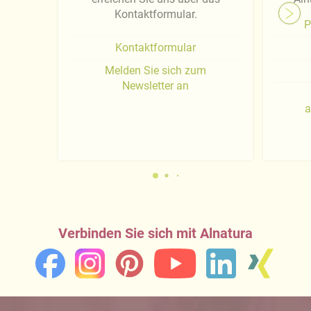
Kontaktformular.
P
Kontaktformular
Melden Sie sich zum
Newsletter an
a
Verbinden Sie sich mit Alnatura