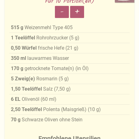
Für 10 Portion(en)
-
+
515
g
Weizenmehl Type 405
1
Teelöffel
Rohrohrzucker
(
5
g
)
0,50
Würfel
frische Hefe
(
21
g
)
350
ml
lauwarmes Wasser
170
g
getrocknete Tomate(n) (in Öl)
5
Zweig(e)
Rosmarin
(
5
g
)
1,50
Teelöffel
Salz
(
7,50
g
)
6
EL
Olivenöl
(
60
ml
)
2,50
Teelöffel
Polenta (Maisgrieß)
(
10
g
)
70
g
Schwarze Oliven ohne Stein
Empfohlene Utensilien