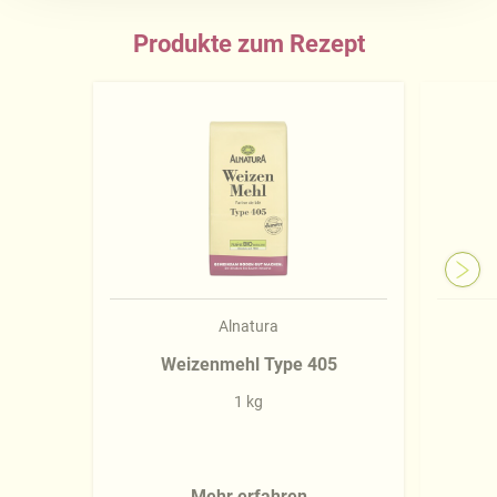
Produkte zum Rezept
Näheres über uns erfahren Sie in unserem
Impressum
.
Alnatura
Weizenmehl Type 405
1 kg
Mehr erfahren