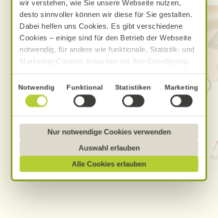
wir verstehen, wie Sie unsere Webseite nutzen,
desto sinnvoller können wir diese für Sie gestalten.
Dabei helfen uns Cookies. Es gibt verschiedene
Cookies – einige sind für den Betrieb der Webseite
notwendig, für andere wie funktionale, Statistik- und
Marketing-Cookies brauchen wir Ihre Einwilligung.
Das optimale Nutzererlebnis erhalten Sie, wenn Sie
„Alle Cookies erlauben“ anklicken. Ihre Einwilligung
Einwilligungsauswahl
Notwendig
Funktional
Statistiken
Marketing
Sommerliche Fusilli-Bowl mit
umfasst in diesem Fall auch den Einsatz von
Garnelen
Dienstleistern in Drittländern, die kein mit der EU
vergleichbares Datenschutzniveau aufweisen.
Sofern personenbezogene Daten dorthin übermittelt
Nur notwendige Cookies verwenden
werden, besteht das Risiko, dass diese erfasst und
Auswahl erlauben
12 Std. 30 Min.
analysiert werden und Betroffenenrechte nicht
Aufwand
Gesamtzeit
Au
Alle Cookies erlauben
durchgesetzt werden könnten. Sie können jederzeit
Ihre Einwilligung zur Datenverarbeitung und
-übermittlung widerrufen und Tools deaktivieren.
Ausführliche Informationen finden Sie in unserer
Datenschutzerklärung
.