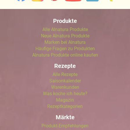
Produkte
Alle Alnatura Produkte
Neue Alnatura Produkte
Marken bei Alnatura
Häufige Fragen zu Produkten
Alnatura Produkte online kaufen
Rezepte
Alle Rezepte
Saisonkalender
Warenkunden
Was koche ich heute?
Magazin
Rezeptkategorien
Märkte
Produkt-Empfehlungen