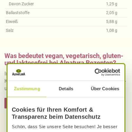
Davon Zucker
1,25
g
Ballaststoffe
2,05
g
Eiweiß
5,88
g
Salz
1,08
g
Was bedeutet vegan, vegetarisch, gluten-
und laktosefrei bei Alnatura Rezepten?
Informieren Sie sich über die genaue Erklärung der
Kennzeichnung von veganen, vegetarischen, gluten-
und laktosefreien Alnatura Rezepten.
Zustimmung
Details
Über Cookies
Hier informieren
Cookies für Ihren Komfort &
Transparenz beim Datenschutz
Entdecken Sie weitere Rezepte
Schön, dass Sie unsere Seite besuchen! Je besser