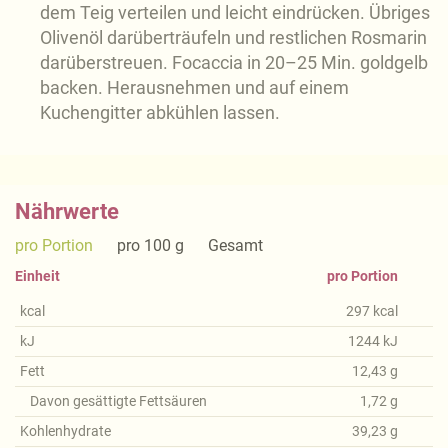
dem Teig verteilen und leicht eindrücken. Übriges
Olivenöl darüberträufeln und restlichen Rosmarin
darüberstreuen. Focaccia in 20–25 Min. goldgelb
backen. Herausnehmen und auf einem
Kuchengitter abkühlen lassen.
Nährwerte
pro Portion
pro 100 g
Gesamt
Einheit
pro Portion
kcal
297
kcal
kJ
1244
kJ
Fett
12,43
g
Davon gesättigte Fettsäuren
1,72
g
Kohlenhydrate
39,23
g