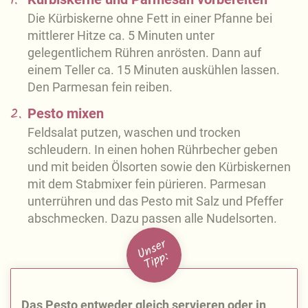
1.
Die Kürbiskerne ohne Fett in einer Pfanne bei
mittlerer Hitze ca. 5 Minuten unter
gelegentlichem Rühren anrösten. Dann auf
einem Teller ca. 15 Minuten auskühlen lassen.
Den Parmesan fein reiben.
2.
Pesto mixen
Feldsalat putzen, waschen und trocken
schleudern. In einen hohen Rührbecher geben
und mit beiden Ölsorten sowie den Kürbiskernen
mit dem Stabmixer fein pürieren. Parmesan
unterrühren und das Pesto mit Salz und Pfeffer
abschmecken. Dazu passen alle Nudelsorten.
U
n
s
e
r
Ti
p
p:
Das Pesto entweder gleich servieren oder in