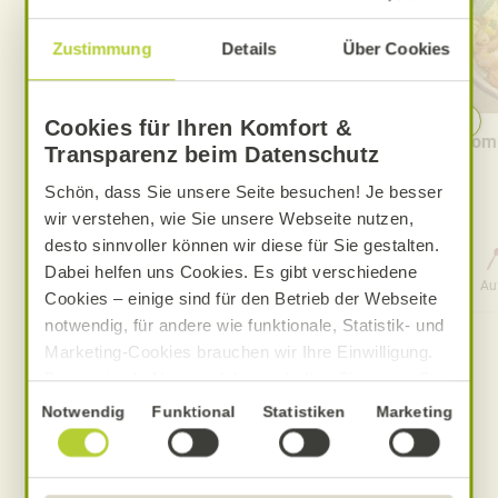
Zustimmung
Details
Über Cookies
Cookies für Ihren Komfort &
Cremige Tomaten-Knoblauch-
Somm
Transparenz beim Datenschutz
Pasta
Schön, dass Sie unsere Seite besuchen! Je besser
wir verstehen, wie Sie unsere Webseite nutzen,
desto sinnvoller können wir diese für Sie gestalten.
0 Std. 30 Min.
Dabei helfen uns Cookies. Es gibt verschiedene
Aufwand
Gesamtzeit
Au
Cookies – einige sind für den Betrieb der Webseite
notwendig, für andere wie funktionale, Statistik- und
Marketing-Cookies brauchen wir Ihre Einwilligung.
Das optimale Nutzererlebnis erhalten Sie, wenn Sie
„Alle Cookies erlauben“ anklicken. Ihre Einwilligung
Einwilligungsauswahl
Notwendig
Funktional
Statistiken
Marketing
umfasst in diesem Fall auch den Einsatz von
Dienstleistern in Drittländern, die kein mit der EU
Produkte zum Rezept
vergleichbares Datenschutzniveau aufweisen.