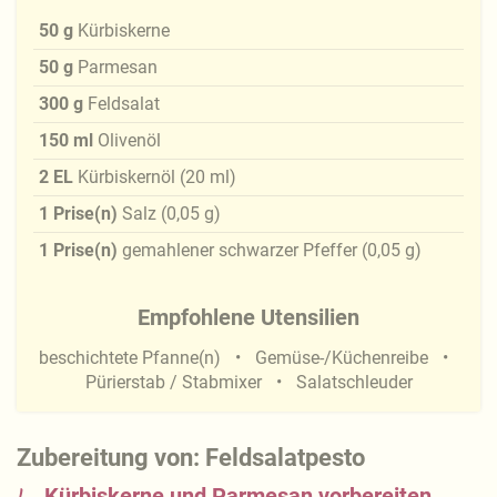
50
g
Kürbiskerne
50
g
Parmesan
300
g
Feldsalat
150
ml
Olivenöl
2
EL
Kürbiskernöl
(
20
ml
)
1
Prise(n)
Salz
(
0,05
g
)
1
Prise(n)
gemahlener schwarzer Pfeffer
(
0,05
g
)
Empfohlene Utensilien
beschichtete Pfanne(n)
Gemüse-/Küchenreibe
Pürierstab / Stabmixer
Salatschleuder
Zubereitung von: Feldsalatpesto
Kürbiskerne und Parmesan vorbereiten