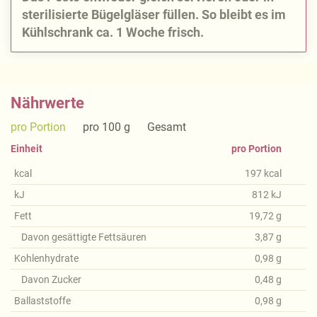
sterilisierte Bügelgläser füllen. So bleibt es im
Kühlschrank ca. 1 Woche frisch.
Nährwerte
pro Portion
pro 100 g
Gesamt
Einheit
pro Portion
kcal
197
kcal
kJ
812
kJ
Fett
19,72
g
Davon gesättigte Fettsäuren
3,87
g
Kohlenhydrate
0,98
g
Davon Zucker
0,48
g
Ballaststoffe
0,98
g