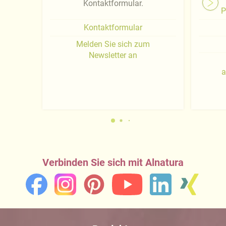
Kontaktformular.
P
Kontaktformular
Melden Sie sich zum
Newsletter an
a
Verbinden Sie sich mit Alnatura