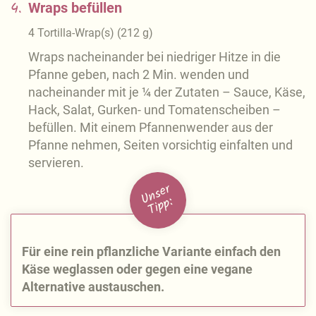
4.
Wraps befüllen
4
Tortilla-Wrap(s)
(
212
g
)
Wraps nacheinander bei niedriger Hitze in die
Pfanne geben, nach 2 Min. wenden und
nacheinander mit je ¼ der Zutaten – Sauce, Käse,
Hack, Salat, Gurken- und Tomatenscheiben –
befüllen. Mit einem Pfannenwender aus der
Pfanne nehmen, Seiten vorsichtig einfalten und
servieren.
U
n
s
e
r
Ti
p
p:
Für eine rein pflanzliche Variante einfach den
Käse weglassen oder gegen eine vegane
Alternative austauschen.