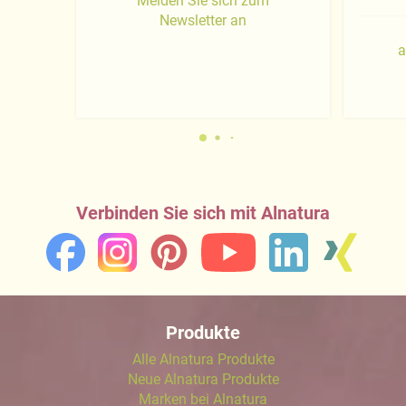
Melden Sie sich zum
Newsletter an
a
Verbinden Sie sich mit Alnatura
Produkte
Alle Alnatura Produkte
Neue Alnatura Produkte
Marken bei Alnatura