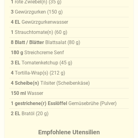
1
rote Zwiebel(n)
(
35
g
)
3
Gewürzgurken
(
150
g
)
4
EL
Gewürzgurkenwasser
1
Strauchtomate(n)
(
60
g
)
8
Blatt / Blätter
Blattsalat
(
80
g
)
180
g
Streichcreme Senf
3
EL
Tomatenketchup
(
45
g
)
4
Tortilla-Wrap(s)
(
212
g
)
4
Scheibe(n)
Tilsiter (Scheibenkäse)
150
ml
Wasser
1
gestrichene(r) Esslöffel
Gemüsebrühe (Pulver)
2
EL
Bratöl
(
20
g
)
Empfohlene Utensilien