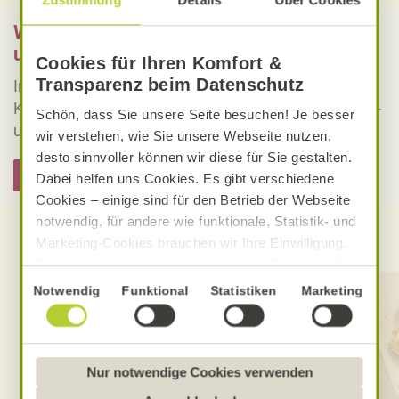
Was bedeutet vegan, vegetarisch, gluten-
und laktosefrei bei Alnatura Rezepten?
Cookies für Ihren Komfort &
Transparenz beim Datenschutz
Informieren Sie sich über die genaue Erklärung der
Kennzeichnung von veganen, vegetarischen, gluten-
Schön, dass Sie unsere Seite besuchen! Je besser
und laktosefreien Alnatura Rezepten.
wir verstehen, wie Sie unsere Webseite nutzen,
desto sinnvoller können wir diese für Sie gestalten.
Hier informieren
Dabei helfen uns Cookies. Es gibt verschiedene
Cookies – einige sind für den Betrieb der Webseite
notwendig, für andere wie funktionale, Statistik- und
Entdecken Sie weitere Rezepte
Marketing-Cookies brauchen wir Ihre Einwilligung.
Das optimale Nutzererlebnis erhalten Sie, wenn Sie
„Alle Cookies erlauben“ anklicken. Ihre Einwilligung
Einwilligungsauswahl
Notwendig
Funktional
Statistiken
Marketing
umfasst in diesem Fall auch den Einsatz von
Dienstleistern in Drittländern, die kein mit der EU
vergleichbares Datenschutzniveau aufweisen.
Sofern personenbezogene Daten dorthin übermittelt
Nur notwendige Cookies verwenden
werden, besteht das Risiko, dass diese erfasst und