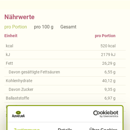
Nährwerte
pro Portion
pro 100 g
Gesamt
Einheit
pro Portion
kcal
520
kcal
kJ
2179
kJ
Fett
26,29
g
Davon gesättigte Fettsäuren
6,55
g
Kohlenhydrate
40,12
g
Davon Zucker
9,35
g
Ballaststoffe
6,97
g
Eiweiß
26,83
g
Salz
4,44
g
Zustimmung
Details
Über Cookies