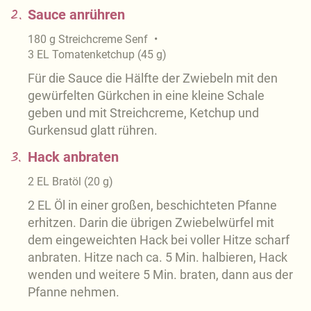
2.
Sauce anrühren
180
g
Streichcreme Senf
3
EL
Tomatenketchup
(
45
g
)
Für die Sauce die Hälfte der Zwiebeln mit den
gewürfelten Gürkchen in eine kleine Schale
geben und mit Streichcreme, Ketchup und
Gurkensud glatt rühren.
3.
Hack anbraten
2
EL
Bratöl
(
20
g
)
2 EL Öl in einer großen, beschichteten Pfanne
erhitzen. Darin die übrigen Zwiebelwürfel mit
dem eingeweichten Hack bei voller Hitze scharf
anbraten. Hitze nach ca. 5 Min. halbieren, Hack
wenden und weitere 5 Min. braten, dann aus der
Pfanne nehmen.