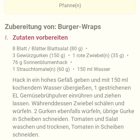
Pfanne(n)
Zubereitung von: Burger-Wraps
1.
Zutaten vorbereiten
8
Blatt / Blätter
Blattsalat
(
80
g
)
3
Gewürzgurken
(
150
g
)
1
rote Zwiebel(n)
(
35
g
)
76
g
Sonnenblumenhack
1
Strauchtomate(n)
(
60
g
)
150
ml
Wasser
Hack in ein hohes Gefäß geben und mit 150 ml
kochendem Wasser übergießen, 1 gestrichenen
EL Gemüsebrühpulver einrühren und ziehen
lassen. Währenddessen Zwiebel schälen und
würfeln. 2 Gurken ebenfalls würfeln, übrige Gurke
in Scheiben schneiden. Tomaten und Salat
waschen und trocknen, Tomaten in Scheiben
schneiden.