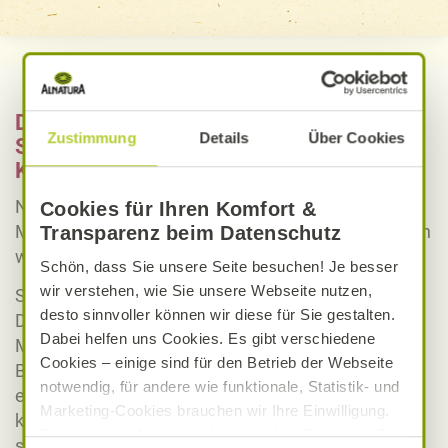
Diese Marken & Produkte finden Sie im
Zustimmung
Details
Über Cookies
Sortiment des Alnatura Markts in
Königstein
Neben unseren regionalen Partnern, die unsere
Cookies für Ihren Komfort &
Märkte mit frischen Lebensmitteln versorgen, bieten
Transparenz beim Datenschutz
wir natürlich auch überregionale Produkte an.
Schön, dass Sie unsere Seite besuchen! Je besser
wir verstehen, wie Sie unsere Webseite nutzen,
So können Sie bei uns Naturkosmetik von Weleda,
desto sinnvoller können wir diese für Sie gestalten.
Dr. Hauschka, Speick, Lavera und vielen weiteren
Dabei helfen uns Cookies. Es gibt verschiedene
Marken kaufen.
Cookies – einige sind für den Betrieb der Webseite
Brauchen Sie noch etwas zum Abschmecken für
notwendig, für andere wie funktionale, Statistik- und
eines unserer abwechslungsreichen Rezepte, dann
Marketing-Cookies brauchen wir Ihre Einwilligung.
können Sie zwischen Gewürzen der Marke Alnatura
Das optimale Nutzererlebnis erhalten Sie, wenn Sie
sowie Gewürzen zahlreicher Marken zum Beispiel