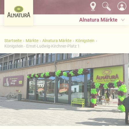
Alnatura Märkte
Startseite
Märkte
Alnatura Märkte
Königstein
Königstein - Ernst-Ludwig-Kirchner-Platz 1