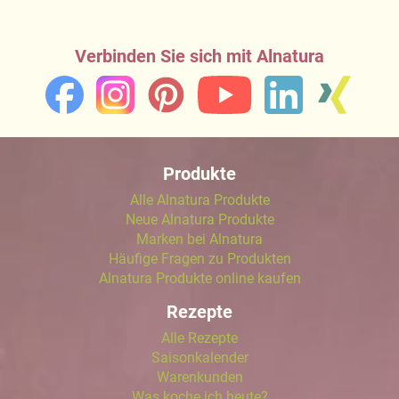
Verbinden Sie sich mit Alnatura
Produkte
Alle Alnatura Produkte
Neue Alnatura Produkte
Marken bei Alnatura
Häufige Fragen zu Produkten
Alnatura Produkte online kaufen
Rezepte
Alle Rezepte
Saisonkalender
Warenkunden
Was koche ich heute?