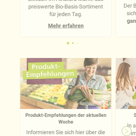
Der B
preiswerte Bio-Basis-Sortiment
sic
für jeden Tag.
gan
Mehr erfahren
Produkt-Empfehlungen der aktuellen
S
Woche
In 
Informieren Sie sich hier über die
imm