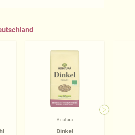
eutschland
Alnatura
hl
Dinkel