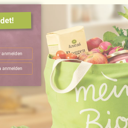
det!
.
r anmelden
ra anmelden