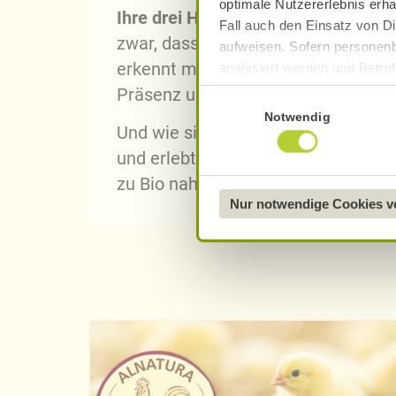
optimale Nutzererlebnis erha
Ihre drei Herdenschutzhunde über
Fall auch den Einsatz von Di
zwar, dass Schafe ausbrechen, nich
aufweisen. Sofern personenb
erkennt man die Pyrenäenberghund
analysiert werden und Betrof
Datenverarbeitung und -überm
Präsenz und vertreiben jeden Eindri
Einwilligungsauswahl
Datenschutzerklärung
.
Notwendig
Und wie sind die Wanderschäfer zu
Näheres über uns erfahren 
und erlebt, dass artenreiche Schafw
zu Bio nahe", sagt die Schäferin.
Nur notwendige Cookies 