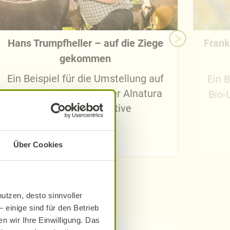
Hans Trumpfheller – auf die Ziege
Frank
gekommen
Ein Beispiel für die Umstellung auf
Ein B
Bio-Landbau mithilfe der Alnatura
Bio-
Bio-Bauern-Initiative
Jetzt lesen
Über Cookies
utzen, desto sinnvoller
 einige sind für den Betrieb
n wir Ihre Einwilligung. Das