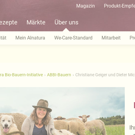
Magazin
Produkt-Empf
ezepte
Märkte
Über uns
tät
Mein Alnatura
We-Care-Standard
Mitarbeit
Pr
ra Bio-Bauern-Initiative
ABBI-Bauern
Christiane Geiger und Dieter Mic
Ih