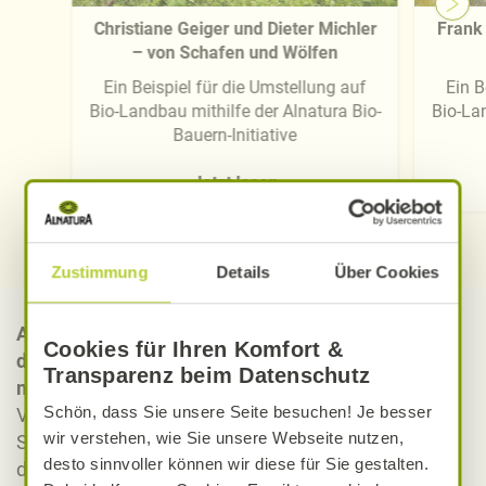
Christiane Geiger und Dieter Michler
Frank 
– von Schafen und Wölfen
Ein Beispiel für die Umstellung auf
Ein B
Bio-Landbau mithilfe der Alnatura Bio-
Bio-Lan
Bauern-Initiative
Jetzt lesen
Zustimmung
Details
Über Cookies
Auch wenn heute niemand mehr für einen Meineid
Cookies für Ihren Komfort &
das Abschlagen seiner Schwurhand befürchten
Transparenz beim Datenschutz
muss
, so ist für Daniel Brand das Symbol eine
Schön, dass Sie unsere Seite besuchen! Je besser
Verpflichtung. Seine Schwurhand-Linie mit Riesling,
wir verstehen, wie Sie unsere Webseite nutzen,
Spät- und Weißburgunder hält ausdrucksstark Wort,
desto sinnvoller können wir diese für Sie gestalten.
das erkennen auch Weinexperten an.