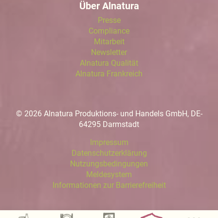
Über Alnatura
Presse
Compliance
Mitarbeit
Newsletter
Alnatura Qualität
Alnatura Frankreich
© 2026 Alnatura Produktions- und Handels GmbH, DE-
64295 Darmstadt
Impressum
Datenschutzerklärung
Nutzungsbedingungen
Meldesystem
Informationen zur Barrierefreiheit