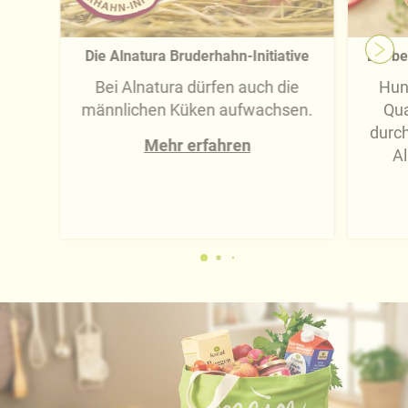
Die Alnatura Bruderhahn-Initiative
Die be
Bei Alnatura dürfen auch die
Hun
männlichen Küken aufwachsen.
Qua
durc
Mehr erfahren
Al