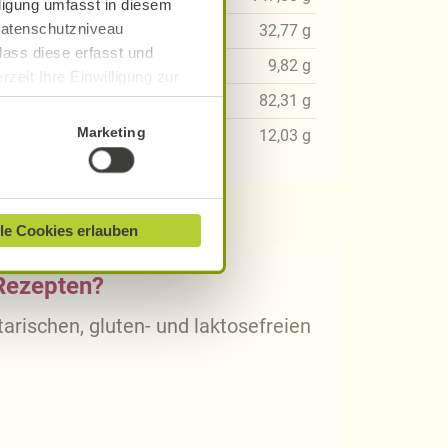
lligung umfasst in diesem
 Datenschutzniveau
98
g
32,77
g
dass diese erfasst und
89
g
9,82
g
zeit Ihre Einwilligung zur
50
g
82,31
g
ionen finden Sie in unserer
Marketing
10
g
12,03
g
le Cookies erlauben
 Rezepten?
arischen, gluten- und laktosefreien