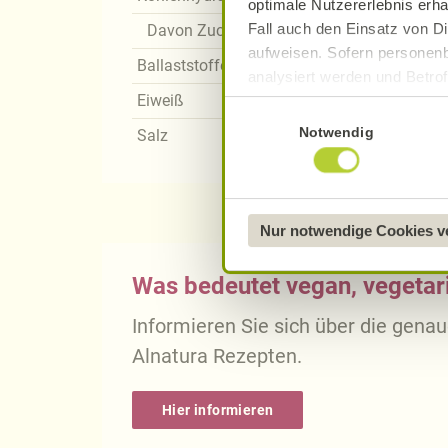
optimale Nutzererlebnis erha
Fall auch den Einsatz von Di
Davon Zucker
aufweisen. Sofern personenb
Ballaststoffe
analysiert werden und Betrof
Eiweiß
Datenverarbeitung und -überm
Einwilligungsauswahl
Datenschutzerklärung
.
Notwendig
Salz
Näheres über uns erfahren 
Nur notwendige Cookies 
Was bedeutet vegan, vegetari
Informieren Sie sich über die gena
Alnatura Rezepten.
Hier informieren