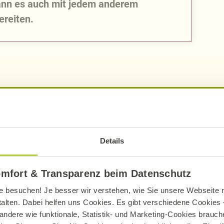
kann es auch mit jedem anderem
reiten.
pro Portion
pro 10
Details
585
kcal
213
2428
kJ
88
omfort & Transparenz beim Datenschutz
38,35
g
13,
e besuchen! Je besser wir verstehen, wie Sie unsere Webseite n
talten. Dabei helfen uns Cookies. Es gibt verschiedene Cookies –
11,80
g
4,
andere wie funktionale, Statistik- und Marketing-Cookies brauche
36,95
g
13,