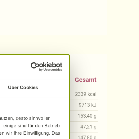
0 g
Gesamt
Über Cookies
kcal
2339
kcal
5
kJ
9713
kJ
97
g
153,40
g
utzen, desto sinnvoller
 einige sind für den Betrieb
30
g
47,21
g
n wir Ihre Einwilligung. Das
46
g
147,80
g