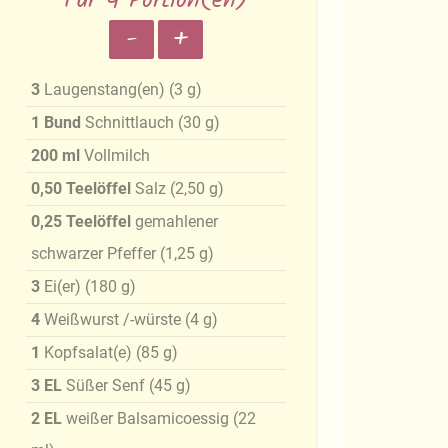
Für 4 Portion(en)
-
+
3
Laugenstang(en)
(
3
g
)
1
Bund
Schnittlauch
(
30
g
)
200
ml
Vollmilch
0,50
Teelöffel
Salz
(
2,50
g
)
0,25
Teelöffel
gemahlener
schwarzer Pfeffer
(
1,25
g
)
3
Ei(er)
(
180
g
)
4
Weißwurst /-würste
(
4
g
)
1
Kopfsalat(e)
(
85
g
)
3
EL
Süßer Senf
(
45
g
)
2
EL
weißer Balsamicoessig
(
22