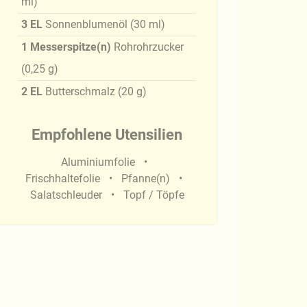
ml
)
3
EL
Sonnenblumenöl
(
30
ml
)
1
Messerspitze(n)
Rohrohrzucker
(
0,25
g
)
2
EL
Butterschmalz
(
20
g
)
Empfohlene Utensilien
Aluminiumfolie
Frischhaltefolie
Pfanne(n)
Salatschleuder
Topf / Töpfe