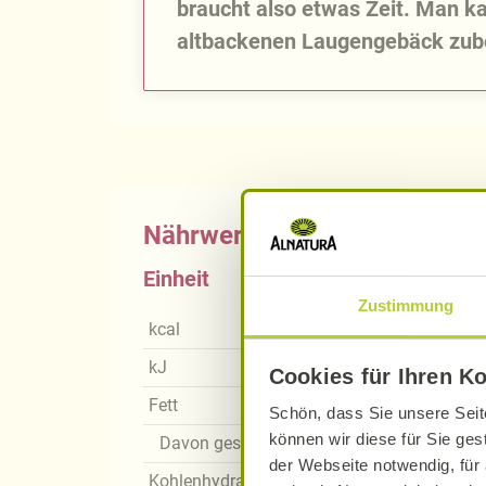
braucht also etwas Zeit. Man 
altbackenen Laugengebäck zube
Nährwerte
Einheit
Zustimmung
kcal
kJ
Cookies für Ihren K
Fett
Schön, dass Sie unsere Seit
können wir diese für Sie ges
Davon gesättigte Fettsäuren
der Webseite notwendig, für 
Kohlenhydrate