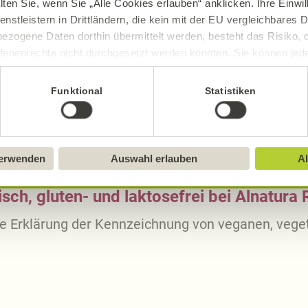
lten Sie, wenn Sie „Alle Cookies erlauben“ anklicken. Ihre Einwi
enstleistern in Drittländern, die kein mit der EU vergleichbares
8,19
g
2,
ezogene Daten dorthin übermittelt werden, besteht das Risiko, 
2,45
g
0,
fenenrechte nicht durchgesetzt werden könnten. Sie können jeder
20,58
g
7,
ittlung widerrufen und Tools deaktivieren. Ausführliche Informat
Funktional
Statistiken
3,01
g
1,
Sie in unserem
Impressum
.
verwenden
Auswahl erlauben
Al
sch, gluten- und laktosefrei bei Alnatura
ue Erklärung der Kennzeichnung von veganen, veget