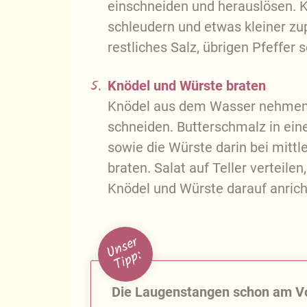
einschneiden und herauslösen. K
schleudern und etwas kleiner zup
restliches Salz, übrigen Pfeffer
5.
Knödel und Würste braten
Knödel aus dem Wasser nehmen, 
schneiden. Butterschmalz in ein
sowie die Würste darin bei mittle
braten. Salat auf Teller verteile
Knödel und Würste darauf anrich
U
n
s
e
r
T
i
p
p
:
Die Laugenstangen schon am Vo