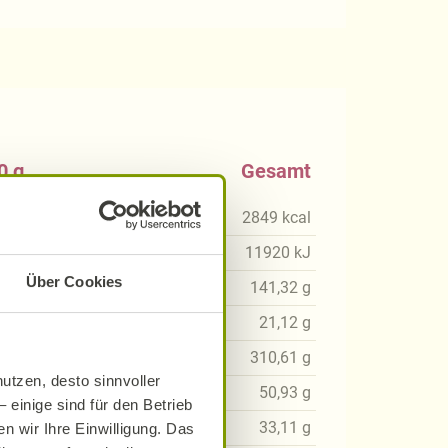
0 g
Gesamt
kcal
2849
kcal
1
kJ
11920
kJ
Über Cookies
55
g
141,32
g
28
g
21,12
g
80
g
310,61
g
utzen, desto sinnvoller
08
g
50,93
g
 einige sind für den Betrieb
2
g
33,11
g
n wir Ihre Einwilligung. Das