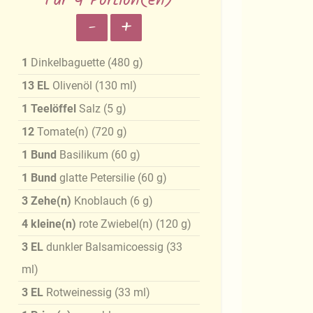
Für 4 Portion(en)
-
+
1
Dinkelbaguette
(
480
g
)
13
EL
Olivenöl
(
130
ml
)
1
Teelöffel
Salz
(
5
g
)
12
Tomate(n)
(
720
g
)
1
Bund
Basilikum
(
60
g
)
1
Bund
glatte Petersilie
(
60
g
)
3
Zehe(n)
Knoblauch
(
6
g
)
4
kleine(n)
rote Zwiebel(n)
(
120
g
)
3
EL
dunkler Balsamicoessig
(
33
ml
)
3
EL
Rotweinessig
(
33
ml
)