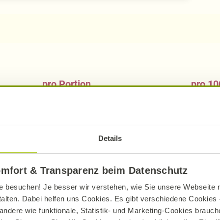
pro Portion
pro 10
712
kcal
172
2980
kJ
72
Details
35,33
g
8,
5,28
g
1,
omfort & Transparenz beim Datenschutz
77,65
g
18,
e besuchen! Je besser wir verstehen, wie Sie unsere Webseite n
12,73
g
3,
talten. Dabei helfen uns Cookies. Es gibt verschiedene Cookies –
8,28
g
andere wie funktionale, Statistik- und Marketing-Cookies brauche