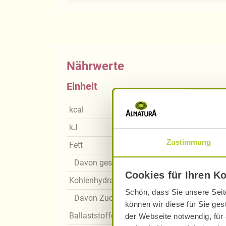
Nährwerte
Einheit
kcal
kJ
Zustimmung
Fett
Davon gesättigte Fettsäuren
Cookies für Ihren K
Kohlenhydrate
Schön, dass Sie unsere Seit
Davon Zucker
können wir diese für Sie ges
Ballaststoffe
der Webseite notwendig, für 