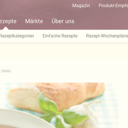
Magazin
Produkt-Empf
ezepte
Märkte
Über uns
Rezeptkategorien
Einfache Rezepte
Rezept-Wochenplän
-Salat