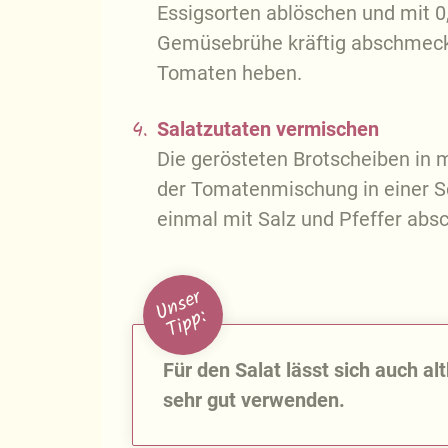
Essigsorten ablöschen und mit 0,
Gemüsebrühe kräftig abschmecke
Tomaten heben.
4.
Salatzutaten vermischen
Die gerösteten Brotscheiben in
der Tomatenmischung in einer S
einmal mit Salz und Pfeffer abs
U
n
s
e
r
T
i
p
p
:
Für den Salat lässt sich auch a
sehr gut verwenden.