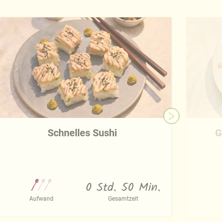
Schnelles Sushi
G
0 Std. 50 Min.
Aufwand
Gesamtzeit