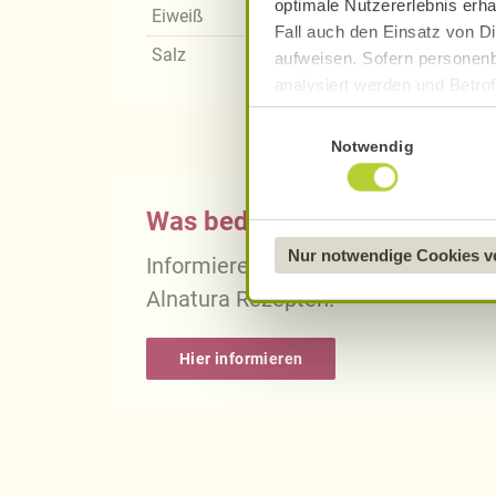
optimale Nutzererlebnis erha
Eiweiß
Fall auch den Einsatz von Di
Salz
aufweisen. Sofern personenb
analysiert werden und Betrof
Datenverarbeitung und -überm
Einwilligungsauswahl
Datenschutzerklärung
.
Notwendig
Näheres über uns erfahren 
Was bedeutet vegan, vegetari
Nur notwendige Cookies 
Informieren Sie sich über die gena
Alnatura Rezepten.
Hier informieren