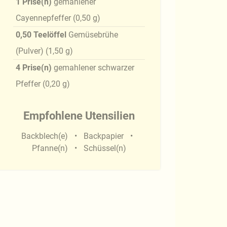
1
Prise(n)
gemahlener
Cayennepfeffer
(
0,50
g
)
0,50
Teelöffel
Gemüsebrühe
(Pulver)
(
1,50
g
)
4
Prise(n)
gemahlener schwarzer
Pfeffer
(
0,20
g
)
Empfohlene Utensilien
Backblech(e)
Backpapier
Pfanne(n)
Schüssel(n)