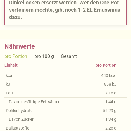
Dinkellocken ersetzt werden. Wer den One Pot
verfeinern möchte, gibt noch 1-2 EL Ernussmus
dazu.
Nährwerte
pro Portion
pro 100 g
Gesamt
Einheit
pro Portion
kcal
440
kcal
kJ
1858
kJ
Fett
7,16
g
Davon gesättigte Fettsäuren
1,44
g
Kohlenhydrate
56,29
g
Davon Zucker
11,34
g
Ballaststoffe
12,26
g