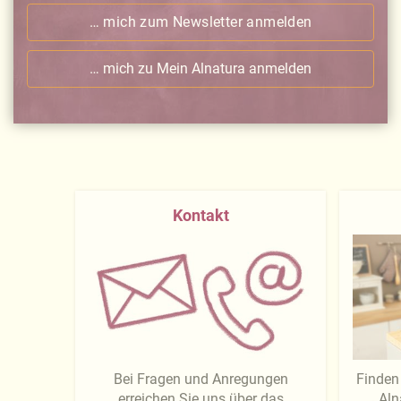
… mich zum Newsletter anmelden
… mich zu Mein Alnatura anmelden
Kontakt
Bei Fragen und Anregungen
Finden 
erreichen Sie uns über das
Aln