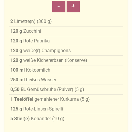
-
+
2
Limette(n)
(
300
g
)
120
g
Zucchini
120
g
Rote Paprika
120
g
weiße(r) Champignons
120
g
weiße Kichererbsen (Konserve)
100
ml
Kokosmilch
250
ml
heißes Wasser
0,50
EL
Gemüsebrühe (Pulver)
(
5
g
)
1
Teelöffel
gemahlener Kurkuma
(
5
g
)
125
g
Rote-Linsen-Spirelli
5
Stiel(e)
Koriander
(
10
g
)