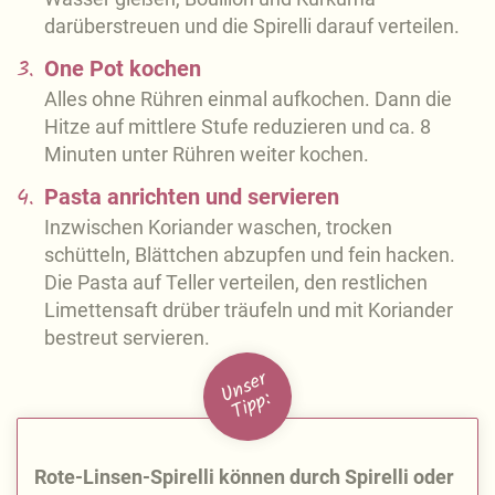
darüberstreuen und die Spirelli darauf verteilen.
3.
One Pot kochen
Alles ohne Rühren einmal aufkochen. Dann die
Hitze auf mittlere Stufe reduzieren und ca. 8
Minuten unter Rühren weiter kochen.
4.
Pasta anrichten und servieren
Inzwischen Koriander waschen, trocken
schütteln, Blättchen abzupfen und fein hacken.
Die Pasta auf Teller verteilen, den restlichen
Limettensaft drüber träufeln und mit Koriander
bestreut servieren.
U
n
s
e
r
Ti
p
p:
Rote-Linsen-Spirelli können durch Spirelli oder