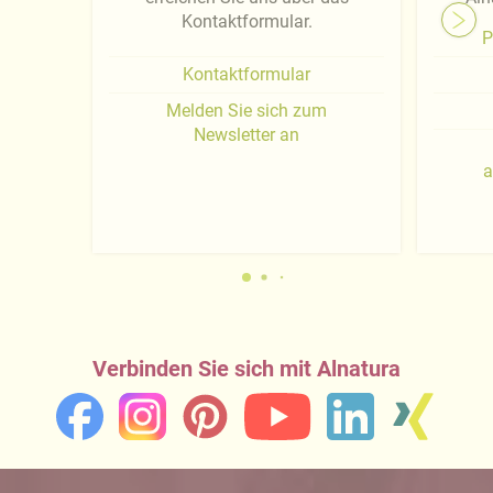
Kontaktformular.
P
Kontaktformular
Melden Sie sich zum
Newsletter an
a
Verbinden Sie sich mit Alnatura