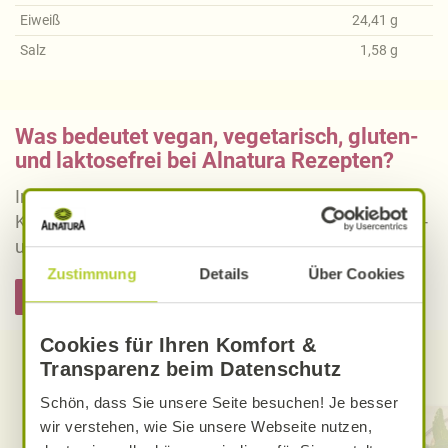
Eiweiß
24,41
g
Salz
1,58
g
Was bedeutet vegan, vegetarisch, gluten-
und laktosefrei bei Alnatura Rezepten?
Informieren Sie sich über die genaue Erklärung der
Kennzeichnung von veganen, vegetarischen, gluten-
und laktosefreien Alnatura Rezepten.
Zustimmung
Details
Über Cookies
Hier informieren
Cookies für Ihren Komfort &
Transparenz beim Datenschutz
Entdecken Sie weitere Rezepte
Schön, dass Sie unsere Seite besuchen! Je besser
wir verstehen, wie Sie unsere Webseite nutzen,