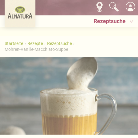
Rezeptsuche
Startseite
Rezepte
Rezeptsuche
Möhren-Vanille-Macchiato-Suppe