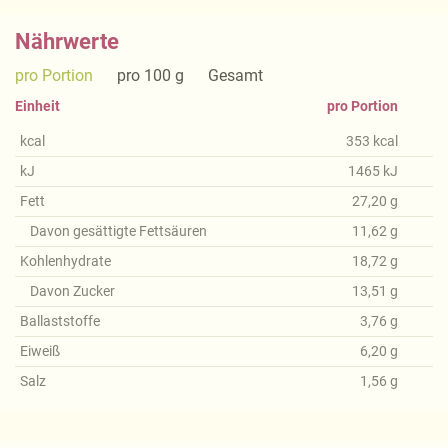
Nährwerte
pro Portion
pro 100 g
Gesamt
Einheit
pro Portion
kcal
353
kcal
kJ
1465
kJ
Fett
27,20
g
Davon gesättigte Fettsäuren
11,62
g
Kohlenhydrate
18,72
g
Davon Zucker
13,51
g
Ballaststoffe
3,76
g
Eiweiß
6,20
g
Salz
1,56
g