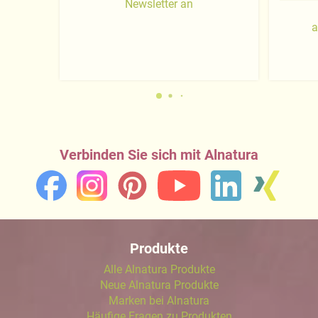
Newsletter an
a
Verbinden Sie sich mit Alnatura
Produkte
Alle Alnatura Produkte
Neue Alnatura Produkte
Marken bei Alnatura
Häufige Fragen zu Produkten