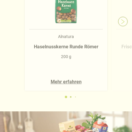
Alnatura
Haselnusskerne Runde Römer
Fris
200 g
Mehr erfahren