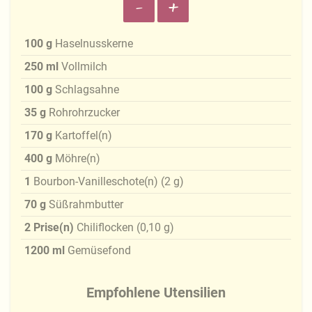
-
+
100
g
Haselnusskerne
250
ml
Vollmilch
100
g
Schlagsahne
35
g
Rohrohrzucker
170
g
Kartoffel(n)
400
g
Möhre(n)
1
Bourbon-Vanilleschote(n)
(
2
g
)
70
g
Süßrahmbutter
2
Prise(n)
Chiliflocken
(
0,10
g
)
1200
ml
Gemüsefond
Empfohlene Utensilien