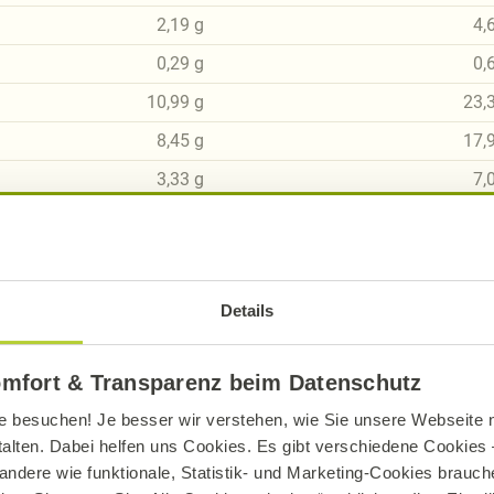
2,19
g
4,
0,29
g
0,
10,99
g
23,
8,45
g
17,
3,33
g
7,
2,82
g
5,
0,11
g
0,
Details
omfort & Transparenz beim Datenschutz
sch, gluten- und laktosefrei bei Alnatura
e besuchen! Je besser wir verstehen, wie Sie unsere Webseite n
talten. Dabei helfen uns Cookies. Es gibt verschiedene Cookies –
ue Erklärung der Kennzeichnung von veganen, veget
andere wie funktionale, Statistik- und Marketing-Cookies brauche