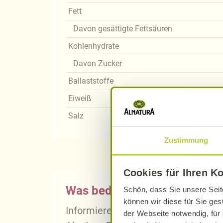
Fett
Davon gesättigte Fettsäuren
Kohlenhydrate
Davon Zucker
Ballaststoffe
Eiweiß
Salz
Zustimmung
Cookies für Ihren K
Was bedeutet vegan, vegetari
Schön, dass Sie unsere Seit
können wir diese für Sie ges
Informieren Sie sich über die gena
der Webseite notwendig, für 