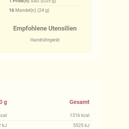
1
Prise(n)
Salz
(
0,05
g
)
16
Mandel(n)
(
24
g
)
Empfohlene Utensilien
Handrührgerät
0 g
Gesamt
kcal
1316
kcal
2
kJ
5525
kJ