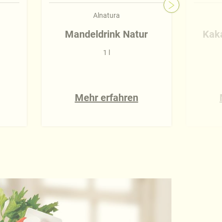
Alnatura
Mandeldrink Natur
Kak
1 l
Mehr erfahren