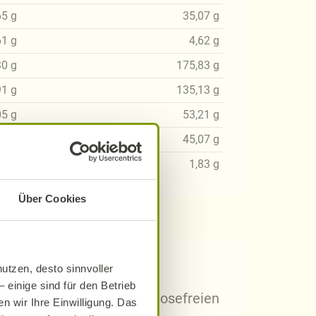
65
g
35,07
g
61
g
4,62
g
30
g
175,83
g
91
g
135,13
g
05
g
53,21
g
97
g
45,07
g
24
g
1,83
g
Über Cookies
 Rezepten?
utzen, desto sinnvoller
 einige sind für den Betrieb
arischen, gluten- und laktosefreien
n wir Ihre Einwilligung. Das