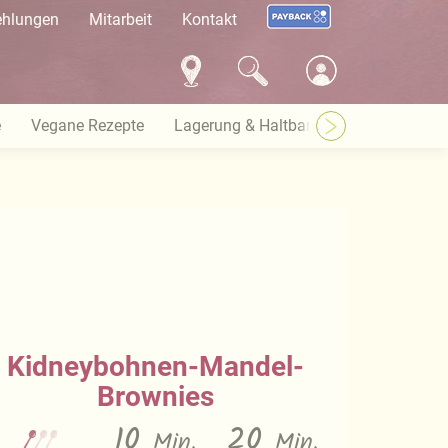
ehlungen
Mitarbeit
Kontakt
e
Vegane Rezepte
Lagerung & Haltbarkeit
Warenkund
Kidneybohnen-Mandel-
Brownies
10
20
Min.
Min.