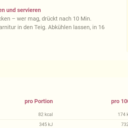
en und servieren
acken – wer mag, drückt nach 10 Min.
rnitur in den Teig. Abkühlen lassen, in 16
pro Portion
pro 10
82
kcal
174
345
kJ
73