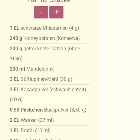
Für 16 Stücke
-
+
1
EL
schwarze Chiasamen
(
4
g
)
240
g
Kidneybohnen (Konserve)
200
g
getrocknete Datteln (ohne
Stein)
200
ml
Mandeldrink
3
EL
Süßlupinen-Mehl
(
30
g
)
2
EL
Kakaopulver (schwach entölt)
(
10
g
)
0,50
Päckchen
Backpulver
(
8,50
g
)
2
EL
Wasser
(
22
ml
)
1
EL
Bratöl
(
10
ml
)