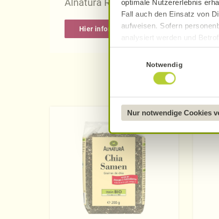
Alnatura Rezepten.
optimale Nutzererlebnis erha
Fall auch den Einsatz von Di
aufweisen. Sofern personenb
Hier informieren
analysiert werden und Betrof
Datenverarbeitung und -überm
Einwilligungsauswahl
Datenschutzerklärung
.
Notwendig
Näheres über uns erfahren 
Nur notwendige Cookies 