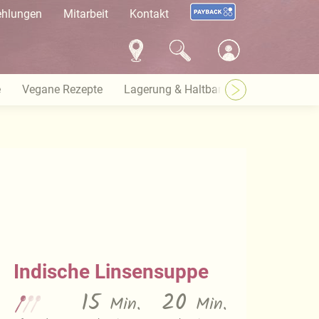
ehlungen
Mitarbeit
Kontakt
e
Vegane Rezepte
Lagerung & Haltbarkeit
Warenkund
Indische Linsensuppe
15
20
Min.
Min.