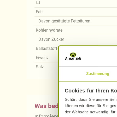
kJ
Fett
Davon gesättigte Fettsäuren
Kohlenhydrate
Davon Zucker
Ballaststoffe
Eiweiß
Salz
Zustimmung
Cookies für Ihren K
Schön, dass Sie unsere Seit
Was bedeutet vegan, vegetari
können wir diese für Sie ges
der Webseite notwendig, für 
Informieren Sie sich über die gena