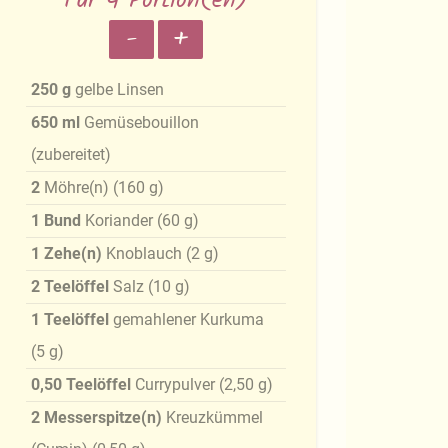
Für 4 Portion(en)
-
+
250
g
gelbe Linsen
650
ml
Gemüsebouillon
(zubereitet)
2
Möhre(n)
(
160
g
)
1
Bund
Koriander
(
60
g
)
1
Zehe(n)
Knoblauch
(
2
g
)
2
Teelöffel
Salz
(
10
g
)
1
Teelöffel
gemahlener Kurkuma
(
5
g
)
0,50
Teelöffel
Currypulver
(
2,50
g
)
2
Messerspitze(n)
Kreuzkümmel