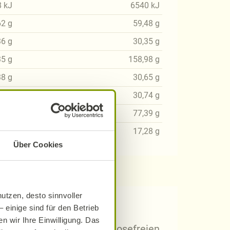
8
kJ
6540
kJ
62
g
59,48
g
36
g
30,35
g
35
g
158,98
g
38
g
30,65
g
39
g
30,74
g
01
g
77,39
g
34
g
17,28
g
Über Cookies
utzen, desto sinnvoller
 Rezepten?
 einige sind für den Betrieb
n wir Ihre Einwilligung. Das
arischen, gluten- und laktosefreien