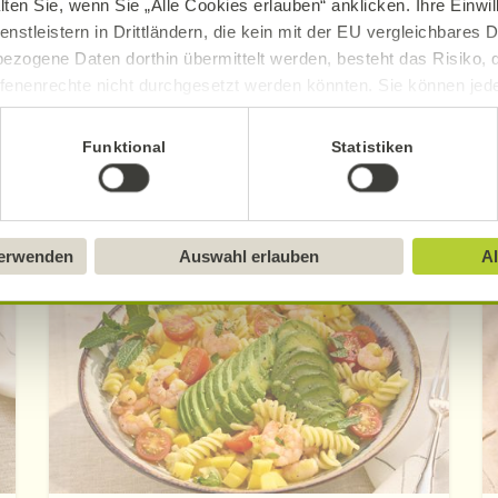
lten Sie, wenn Sie „Alle Cookies erlauben“ anklicken. Ihre Einwi
enstleistern in Drittländern, die kein mit der EU vergleichbares
ezogene Daten dorthin übermittelt werden, besteht das Risiko, 
fenenrechte nicht durchgesetzt werden könnten. Sie können jeder
ittlung widerrufen und Tools deaktivieren. Ausführliche Informat
Funktional
Statistiken
Sie in unserem
Impressum
.
Entdecken Sie weitere Rezepte
verwenden
Auswahl erlauben
Al