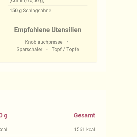
(Cumin)
(
0,50
g
)
150
g
Schlagsahne
Empfohlene Utensilien
Knoblauchpresse
Sparschäler
Topf / Töpfe
0 g
Gesamt
kcal
1561
kcal