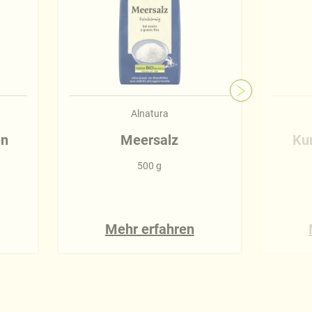
Alnatura
en
Meersalz
Ku
500 g
Mehr erfahren