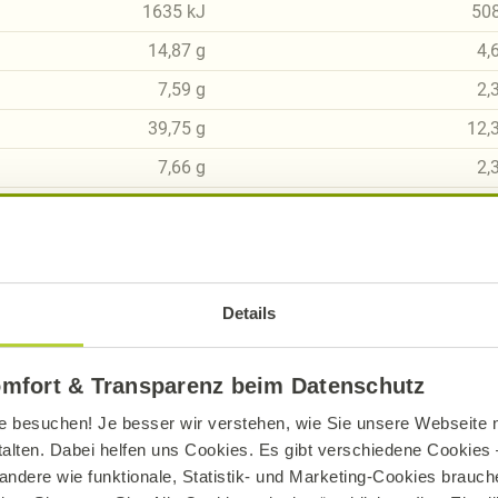
1635
kJ
50
14,87
g
4,
7,59
g
2,
39,75
g
12,
7,66
g
2,
7,69
g
2,
19,35
g
6,
4,32
g
1,
Details
omfort & Transparenz beim Datenschutz
e besuchen! Je besser wir verstehen, wie Sie unsere Webseite n
sch, gluten- und laktosefrei bei Alnatura
talten. Dabei helfen uns Cookies. Es gibt verschiedene Cookies –
andere wie funktionale, Statistik- und Marketing-Cookies brauche
ue Erklärung der Kennzeichnung von veganen, veget