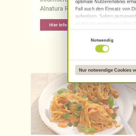
optimale Nutzererlebnis erha
Alnatura Rezepten.
Fall auch den Einsatz von Di
aufweisen. Sofern personenb
analysiert werden und Betrof
Hier informieren
Datenverarbeitung und -überm
Einwilligungsauswahl
Datenschutzerklärung
.
Notwendig
Näheres über uns erfahren 
Nur notwendige Cookies 