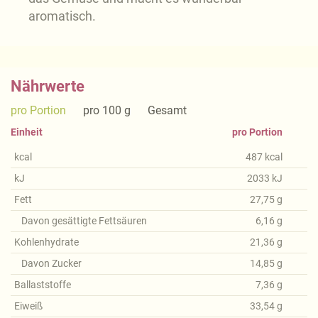
aromatisch.
Nährwerte
pro Portion
pro 100 g
Gesamt
Einheit
pro Portion
kcal
487
kcal
kJ
2033
kJ
Fett
27,75
g
Davon gesättigte Fettsäuren
6,16
g
Kohlenhydrate
21,36
g
Davon Zucker
14,85
g
Ballaststoffe
7,36
g
Eiweiß
33,54
g