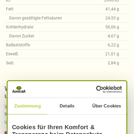
Fett
41,44
g
Davon gesättigte Fettsäuren
24,53
g
Kohlenhydrate
56,06
g
Davon Zucker
4,67
g
Ballaststoffe
6,22
g
Eiweiß
21,01
g
Salz
2,84
g
Was bedeutet vegan, vegetarisch, gluten-
und laktosefrei bei Alnatura Rezepten?
Zustimmung
Details
Über Cookies
Informieren Sie sich über die genaue Erklärung der
Kennzeichnung von veganen, vegetarischen, gluten-
und laktosefreien Alnatura Rezepten.
Cookies für Ihren Komfort &