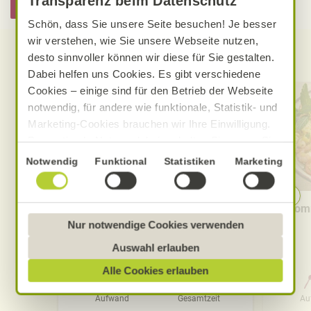
Transparenz beim Datenschutz
Hier informieren
Schön, dass Sie unsere Seite besuchen! Je besser
wir verstehen, wie Sie unsere Webseite nutzen,
Entdecken Sie weitere Rezepte
desto sinnvoller können wir diese für Sie gestalten.
Dabei helfen uns Cookies. Es gibt verschiedene
Cookies – einige sind für den Betrieb der Webseite
notwendig, für andere wie funktionale, Statistik- und
Marketing-Cookies brauchen wir Ihre Einwilligung.
Das optimale Nutzererlebnis erhalten Sie, wenn Sie
„Alle Cookies erlauben“ anklicken. Ihre Einwilligung
Einwilligungsauswahl
Notwendig
Funktional
Statistiken
Marketing
umfasst in diesem Fall auch den Einsatz von
Dienstleistern in Drittländern, die kein mit der EU
vergleichbares Datenschutzniveau aufweisen.
Cremige Tomaten-Knoblauch-
Somm
Pasta
Sofern personenbezogene Daten dorthin übermittelt
Nur notwendige Cookies verwenden
werden, besteht das Risiko, dass diese erfasst und
Auswahl erlauben
analysiert werden und Betroffenenrechte nicht
Alle Cookies erlauben
durchgesetzt werden könnten. Sie können jederzeit
0 Std. 30 Min.
Ihre Einwilligung zur Datenverarbeitung und
Aufwand
Gesamtzeit
Au
-übermittlung widerrufen und Tools deaktivieren.