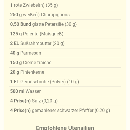
1
rote Zwiebel(n)
(
35
g
)
250
g
weiße(r) Champignons
0,50
Bund
glatte Petersilie
(
30
g
)
125
g
Polenta (Maisgrieß)
2
EL
Süßrahmbutter
(
20
g
)
40
g
Parmesan
150
g
Crème fraîche
20
g
Pinienkerne
1
EL
Gemüsebrühe (Pulver)
(
10
g
)
500
ml
Wasser
4
Prise(n)
Salz
(
0,20
g
)
4
Prise(n)
gemahlener schwarzer Pfeffer
(
0,20
g
)
Empfohlene Utensilien