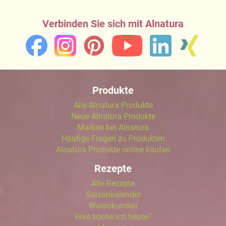
Verbinden Sie sich mit Alnatura
Produkte
Alle Alnatura Produkte
Neue Alnatura Produkte
Marken bei Alnatura
Häufige Fragen zu Produkten
Alnatura Produkte online kaufen
Rezepte
Alle Rezepte
Saisonkalender
Warenkunden
Was koche ich heute?