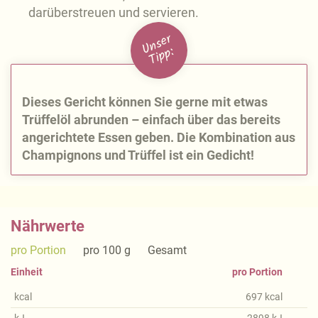
darüberstreuen und servieren.
U
n
s
e
r
Ti
p
p:
Dieses Gericht können Sie gerne mit etwas
Trüffelöl abrunden – einfach über das bereits
angerichtete Essen geben. Die Kombination aus
Champignons und Trüffel ist ein Gedicht!
Nährwerte
pro Portion
pro 100 g
Gesamt
Einheit
pro Portion
kcal
697
kcal
kJ
2898
kJ