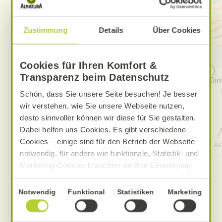
Zustimmung
Details
Über Cookies
Cookies für Ihren Komfort &
Transparenz beim Datenschutz
Vanillepudding mit Kamille
Din
Schön, dass Sie unsere Seite besuchen! Je besser
wir verstehen, wie Sie unsere Webseite nutzen,
desto sinnvoller können wir diese für Sie gestalten.
Dabei helfen uns Cookies. Es gibt verschiedene
0 Std. 15 Min.
Cookies – einige sind für den Betrieb der Webseite
Aufwand
Gesamtzeit
Au
notwendig, für andere wie funktionale, Statistik- und
Marketing-Cookies brauchen wir Ihre Einwilligung.
Das optimale Nutzererlebnis erhalten Sie, wenn Sie
„Alle Cookies erlauben“ anklicken. Ihre Einwilligung
Einwilligungsauswahl
Notwendig
Funktional
Statistiken
Marketing
umfasst in diesem Fall auch den Einsatz von
Dienstleistern in Drittländern, die kein mit der EU