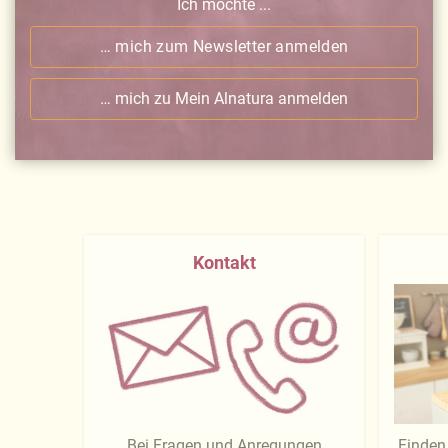
Ich möchte ...
… mich zum Newsletter anmelden
… mich zu Mein Alnatura anmelden
Kontakt
Bei Fragen und Anregungen
Finden 