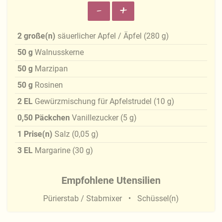
-
+
2
große(n)
säuerlicher Apfel / Äpfel
(
280
g
)
50
g
Walnusskerne
50
g
Marzipan
50
g
Rosinen
2
EL
Gewürzmischung für Apfelstrudel
(
10
g
)
0,50
Päckchen
Vanillezucker
(
5
g
)
1
Prise(n)
Salz
(
0,05
g
)
3
EL
Margarine
(
30
g
)
Empfohlene Utensilien
Pürierstab / Stabmixer
Schüssel(n)