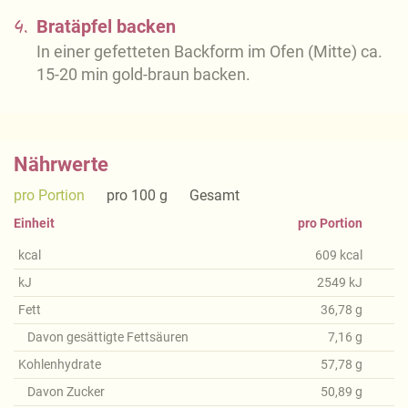
4.
Bratäpfel backen
In einer gefetteten Backform im Ofen (Mitte) ca.
15-20 min gold-braun backen.
Nährwerte
pro Portion
pro 100 g
Gesamt
Einheit
pro Portion
kcal
609
kcal
kJ
2549
kJ
Fett
36,78
g
Davon gesättigte Fettsäuren
7,16
g
Kohlenhydrate
57,78
g
Davon Zucker
50,89
g