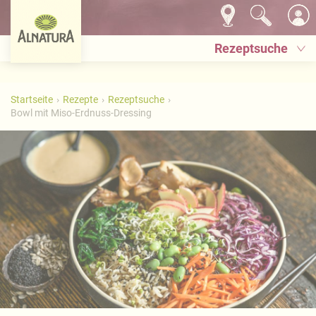
Rezeptsuche
Startseite
Rezepte
Rezeptsuche
Bowl mit Miso-Erdnuss-Dressing