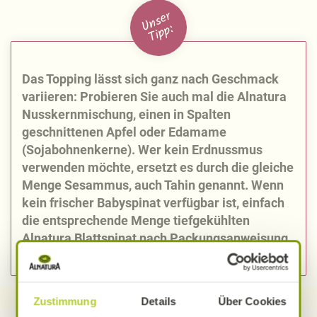
U
n
s
e
r
Ti
p
p:
Das Topping lässt sich ganz nach Geschmack
variieren: Probieren Sie auch mal die Alnatura
Nusskernmischung, einen in Spalten
geschnittenen Apfel oder Edamame
(Sojabohnenkerne). Wer kein Erdnussmus
verwenden möchte, ersetzt es durch die gleiche
Menge Sesammus, auch Tahin genannt. Wenn
kein frischer Babyspinat verfügbar ist, einfach
die entsprechende Menge tiefgekühlten
Alnatura Blattspinat nach Packungsanweisung
zubereiten und in der Bowl anrichten.
Zustimmung
Details
Über Cookies