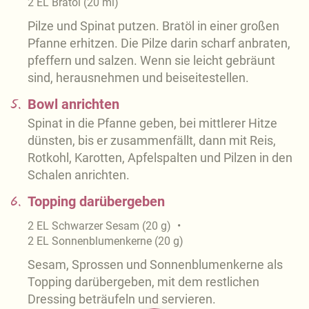
2
EL
Bratöl
(
20
ml
)
Pilze und Spinat putzen. Bratöl in einer großen
Pfanne erhitzen. Die Pilze darin scharf anbraten,
pfeffern und salzen. Wenn sie leicht gebräunt
sind, herausnehmen und beiseitestellen.
5.
Bowl anrichten
Spinat in die Pfanne geben, bei mittlerer Hitze
dünsten, bis er zusammenfällt, dann mit Reis,
Rotkohl, Karotten, Apfelspalten und Pilzen in den
Schalen anrichten.
6.
Topping darübergeben
2
EL
Schwarzer Sesam
(
20
g
)
2
EL
Sonnenblumenkerne
(
20
g
)
Sesam, Sprossen und Sonnenblumenkerne als
Topping darübergeben, mit dem restlichen
Dressing beträufeln und servieren.