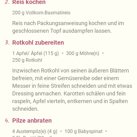
2.
Reis kochen
200
g
Vollkorn-Basmatireis
Reis nach Packungsanweisung kochen und im
geschlossenen Topf ausdampfen lassen.
3.
Rotkohl zubereiten
1
Apfel/ Äpfel
(
115
g
)
300
g
Möhre(n)
250
g
Rotkohl
Inzwischen Rotkohl von seinen äußeren Blättern
befreien, mit einer Gemüsereibe oder einem
Messer in feine Streifen schneiden und mit etwas
Dressing anmachen. Karotten schälen und fein
raspeln, Apfel vierteln, entkernen und in Spalten
schneiden.
4.
Pilze anbraten
4
Austernpilz(e)
(
4
g
)
100
g
Babyspinat