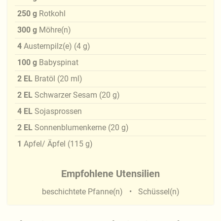
250
g
Rotkohl
300
g
Möhre(n)
4
Austernpilz(e)
(
4
g
)
100
g
Babyspinat
2
EL
Bratöl
(
20
ml
)
2
EL
Schwarzer Sesam
(
20
g
)
4
EL
Sojasprossen
2
EL
Sonnenblumenkerne
(
20
g
)
1
Apfel/ Äpfel
(
115
g
)
Empfohlene Utensilien
beschichtete Pfanne(n)
Schüssel(n)