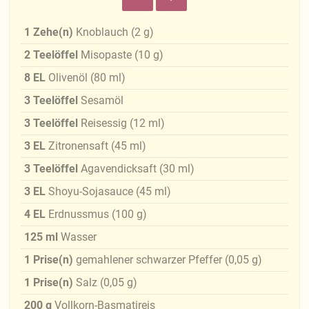
1
Zehe(n)
Knoblauch
(
2
g
)
2
Teelöffel
Misopaste
(
10
g
)
8
EL
Olivenöl
(
80
ml
)
3
Teelöffel
Sesamöl
3
Teelöffel
Reisessig
(
12
ml
)
3
EL
Zitronensaft
(
45
ml
)
3
Teelöffel
Agavendicksaft
(
30
ml
)
3
EL
Shoyu-Sojasauce
(
45
ml
)
4
EL
Erdnussmus
(
100
g
)
125
ml
Wasser
1
Prise(n)
gemahlener schwarzer Pfeffer
(
0,05
g
)
1
Prise(n)
Salz
(
0,05
g
)
200
g
Vollkorn-Basmatireis