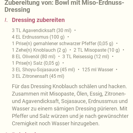
Zubereitung von: Bowl mit Miso-Erdnuss-
Dressing
1.
Dressing zubereiten
3
TL
Agavendicksaft
(
30
ml
)
4
EL
Erdnussmus
(
100
g
)
1
Prise(n)
gemahlener schwarzer Pfeffer
(
0,05
g
)
1
Zehe(n)
Knoblauch
(
2
g
)
2
TL
Misopaste
(
10
g
)
8
EL
Olivenöl
(
80
ml
)
3
TL
Reisessig
(
12
ml
)
1
Prise(n)
Salz
(
0,05
g
)
3
EL
Shoyu-Sojasauce
(
45
ml
)
125
ml
Wasser
3
EL
Zitronensaft
(
45
ml
)
Für das Dressing Knoblauch schälen und hacken.
Zusammen mit Misopaste, Ölen, Essig, Zitronen-
und Agavendicksaft, Sojasauce, Erdnussmus und
Wasser zu einem sämigen Dressing pürieren. Mit
Pfeffer und Salz würzen und je nach gewünschter
Cremigkeit noch Wasser hinzugeben.