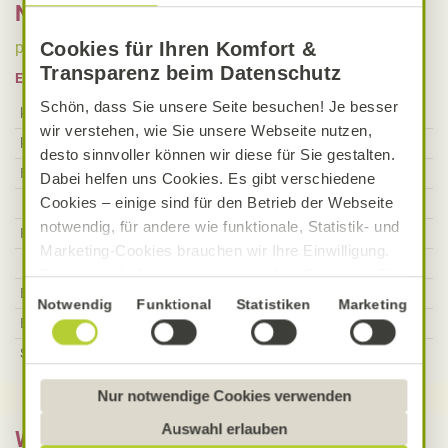
Nährwerte
Cookies für Ihren Komfort &
pro Portion
pro 100 g
Gesamt
Transparenz beim Datenschutz
Einheit
pro Portion
Schön, dass Sie unsere Seite besuchen! Je besser
kcal
749
kcal
wir verstehen, wie Sie unsere Webseite nutzen,
kJ
3122
kJ
desto sinnvoller können wir diese für Sie gestalten.
Fett
46,09
g
Dabei helfen uns Cookies. Es gibt verschiedene
Cookies – einige sind für den Betrieb der Webseite
Davon gesättigte Fettsäuren
6,96
g
notwendig, für andere wie funktionale, Statistik- und
Kohlenhydrate
60,11
g
Marketing-Cookies brauchen wir Ihre Einwilligung.
Davon Zucker
17,32
g
Das optimale Nutzererlebnis erhalten Sie, wenn Sie
Ballaststoffe
10
g
„Alle Cookies erlauben“ anklicken. Ihre Einwilligung
Einwilligungsauswahl
Notwendig
Funktional
Statistiken
Marketing
umfasst in diesem Fall auch den Einsatz von
Eiweiß
17,67
g
Dienstleistern in Drittländern, die kein mit der EU
Salz
1,58
g
vergleichbares Datenschutzniveau aufweisen.
Sofern personenbezogene Daten dorthin übermittelt
Nur notwendige Cookies verwenden
werden, besteht das Risiko, dass diese erfasst und
Auswahl erlauben
Was bedeutet vegan, vegetarisch, gluten-
analysiert werden und Betroffenenrechte nicht