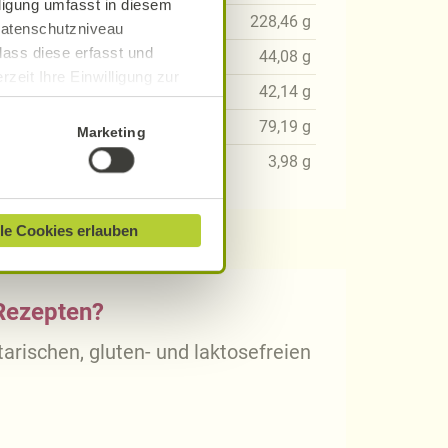
lligung umfasst in diesem
12
g
228,46
g
 Datenschutzniveau
dass diese erfasst und
11
g
44,08
g
zeit Ihre Einwilligung zur
97
g
42,14
g
ionen finden Sie in unserer
59
g
79,19
g
Marketing
28
g
3,98
g
le Cookies erlauben
 Rezepten?
arischen, gluten- und laktosefreien