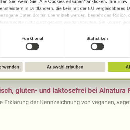
lten Sie, wenn Sie „Alle Cookies erlauben“ anklicken. Ihre Einwi
57,12
g
16,
enstleistern in Drittländern, die kein mit der EU vergleichbares
ezogene Daten dorthin übermittelt werden, besteht das Risiko, 
11,02
g
3,
fenenrechte nicht durchgesetzt werden könnten. Sie können jeder
10,53
g
2,
ittlung widerrufen und Tools deaktivieren. Ausführliche Informat
19,80
g
5,
Funktional
Statistiken
1
g
0,
Sie in unserem
Impressum
.
verwenden
Auswahl erlauben
Al
sch, gluten- und laktosefrei bei Alnatura
ue Erklärung der Kennzeichnung von veganen, veget