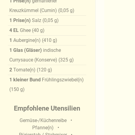
1
Prise(n)
gemahlener
Kreuzkümmel (Cumin)
(
0,05
g
)
1
Prise(n)
Salz
(
0,05
g
)
4
EL
Ghee
(
40
g
)
1
Aubergine(n)
(
410
g
)
1
Glas (Gläser)
indische
Currysauce (Konserve)
(
325
g
)
2
Tomate(n)
(
120
g
)
1
kleiner Bund
Frühlingszwiebel(n)
(
150
g
)
Empfohlene Utensilien
Gemüse-/Küchenreibe
Pfanne(n)
Pürierstab / Stabmixer