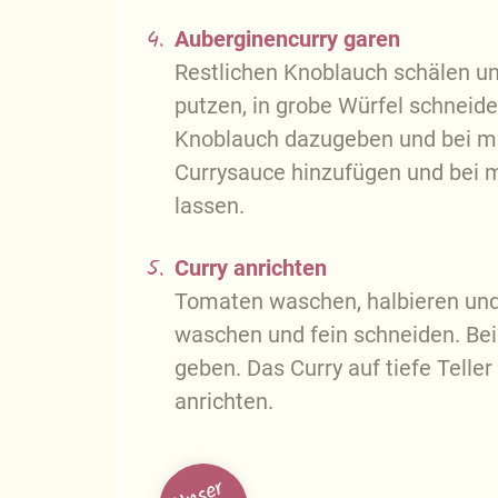
4.
Auberginencurry garen
Restlichen Knoblauch schälen un
putzen, in grobe Würfel schneid
Knoblauch dazugeben und bei mit
Currysauce hinzufügen und bei m
lassen.
5.
Curry anrichten
Tomaten waschen, halbieren und
waschen und fein schneiden. Be
geben. Das Curry auf tiefe Teller
anrichten.
U
n
s
e
r
T
i
p
p