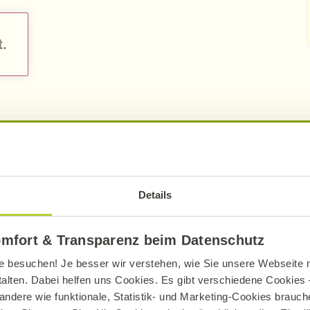
t.
pro Portion
pro 10
Details
491
kcal
139
omfort & Transparenz beim Datenschutz
2047
kJ
57
e besuchen! Je besser wir verstehen, wie Sie unsere Webseite n
17,20
g
4,
talten. Dabei helfen uns Cookies. Es gibt verschiedene Cookies –
andere wie funktionale, Statistik- und Marketing-Cookies brauche
8,59
g
2,