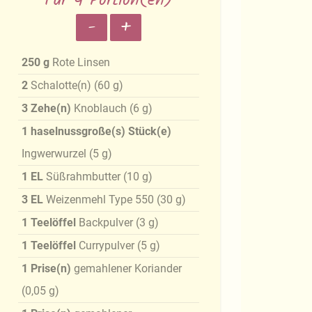
Für 4 Portion(en)
-
+
250
g
Rote Linsen
2
Schalotte(n)
(
60
g
)
3
Zehe(n)
Knoblauch
(
6
g
)
1
haselnussgroße(s) Stück(e)
Ingwerwurzel
(
5
g
)
1
EL
Süßrahmbutter
(
10
g
)
3
EL
Weizenmehl Type 550
(
30
g
)
1
Teelöffel
Backpulver
(
3
g
)
1
Teelöffel
Currypulver
(
5
g
)
1
Prise(n)
gemahlener Koriander
(
0,05
g
)