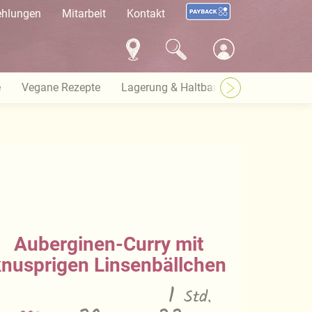
ehlungen
Mitarbeit
Kontakt
e
Vegane Rezepte
Lagerung & Haltbarkeit
Warenkund
Auberginen-Curry mit
knusprigen Linsenbällchen
1
Std.