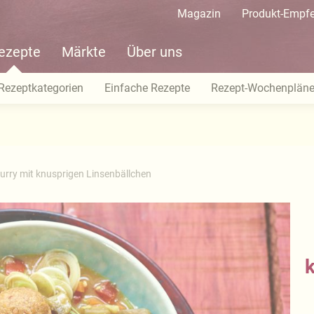
Magazin
Produkt-Empf
ezepte
Märkte
Über uns
Rezeptkategorien
Einfache Rezepte
Rezept-Wochenplän
urry mit knusprigen Linsenbällchen