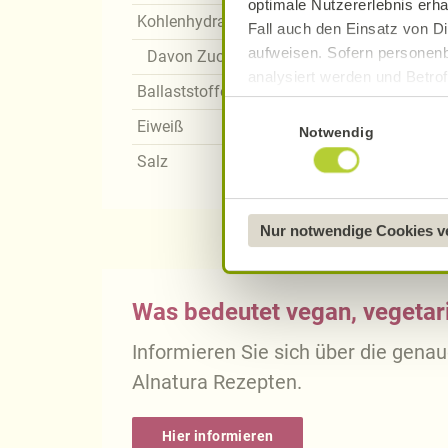
optimale Nutzererlebnis erha
Kohlenhydrate
Fall auch den Einsatz von Di
aufweisen. Sofern personenb
Davon Zucker
analysiert werden und Betrof
Ballaststoffe
Datenverarbeitung und -überm
Einwilligungsauswahl
Datenschutzerklärung
.
Eiweiß
Notwendig
Salz
Näheres über uns erfahren 
Nur notwendige Cookies 
Was bedeutet vegan, vegetari
Informieren Sie sich über die gena
Alnatura Rezepten.
Hier informieren