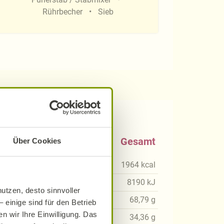
Rührbecher
Sieb
0 g
Gesamt
Über Cookies
kcal
1964
kcal
8
kJ
8190
kJ
utzen, desto sinnvoller
85
g
68,79
g
 einige sind für den Betrieb
n wir Ihre Einwilligung. Das
42
g
34,36
g