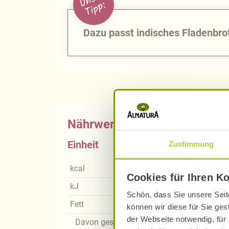
:
Dazu passt indisches Fladenbro
Nährwerte
Einheit
Zustimmung
kcal
Cookies für Ihren K
kJ
Schön, dass Sie unsere Seit
Fett
können wir diese für Sie ges
der Webseite notwendig, für 
Davon gesättigte Fettsäuren