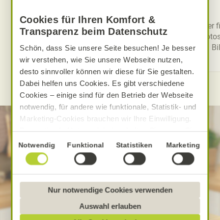
Daten und Fakten
Cookies für Ihren Komfort &
Informationen über Alnatura
Hier 
Transparenz beim Datenschutz
Fotos
Bi
Schön, dass Sie unsere Seite besuchen! Je besser
wir verstehen, wie Sie unsere Webseite nutzen,
desto sinnvoller können wir diese für Sie gestalten.
Dabei helfen uns Cookies. Es gibt verschiedene
Cookies – einige sind für den Betrieb der Webseite
notwendig, für andere wie funktionale, Statistik- und
Marketing-Cookies brauchen wir Ihre Einwilligung.
Das optimale Nutzererlebnis erhalten Sie, wenn Sie
„Alle Cookies erlauben“ anklicken. Ihre Einwilligung
Einwilligungsauswahl
Notwendig
Funktional
Statistiken
Marketing
umfasst in diesem Fall auch den Einsatz von
Dienstleistern in Drittländern, die kein mit der EU
vergleichbares Datenschutzniveau aufweisen.
Sofern personenbezogene Daten dorthin übermittelt
Nur notwendige Cookies verwenden
werden, besteht das Risiko, dass diese erfasst und
Auswahl erlauben
analysiert werden und Betroffenenrechte nicht