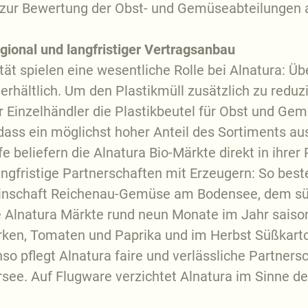
 zur Bewertung der Obst- und Gemüseabteilungen 
egional und langfristiger Vertragsanbau
t spielen eine wesentliche Rolle bei Alnatura: Ü
rhältlich. Um den Plastikmüll zusätzlich zu redu
er Einzelhändler die Plastikbeutel für Obst und Ge
 dass ein möglichst hoher Anteil des Sortiments a
beliefern die Alnatura Bio-Märkte direkt in ihrer 
ngfristige Partnerschaften mit Erzeugern: So best
einschaft Reichenau-Gemüse am Bodensee, dem s
ie Alnatura Märkte rund neun Monate im Jahr sais
en, Tomaten und Paprika und im Herbst Süßkartof
nso pflegt Alnatura faire und verlässliche Partner
ee. Auf Flugware verzichtet Alnatura im Sinne de