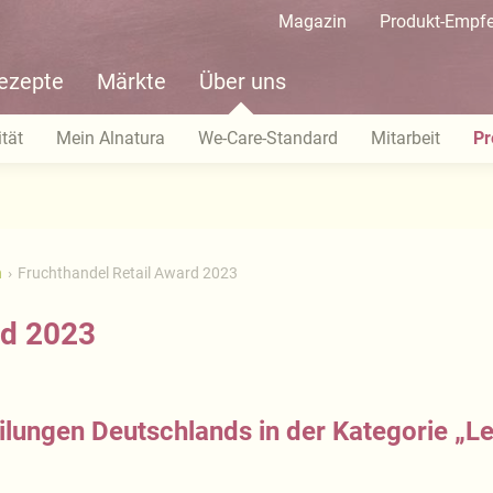
Magazin
Produkt-Empf
ezepte
Märkte
Über uns
tät
Mein Alnatura
We-Care-Standard
Mitarbeit
Pr
n
Fruchthandel Retail Award 2023
rd 2023
lungen Deutschlands in der Kategorie „Le