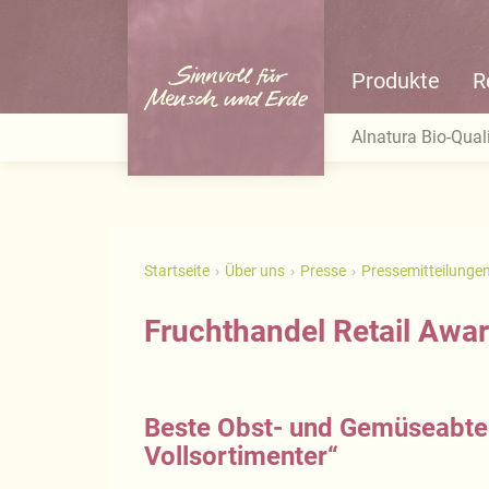
Produkte
R
Alnatura Bio-Quali
Startseite
Über uns
Presse
Pressemitteilunge
Fruchthandel Retail Awa
Beste Obst- und Gemüseabtei
Vollsortimenter“