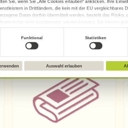
lten Sie, wenn Sie „Alle Cookies erlauben“ anklicken. Ihre Einwi
enstleistern in Drittländern, die kein mit der EU vergleichbares
gerne auf Anfrage.
ezogene Daten dorthin übermittelt werden, besteht das Risiko, 
fenenrechte nicht durchgesetzt werden könnten. Sie können jeder
ie auch zum Download.
ittlung widerrufen und Tools deaktivieren. Ausführliche Informat
Funktional
Statistiken
Sie in unserem
Impressum
.
Weitere Presseinformationen
verwenden
Auswahl erlauben
Al