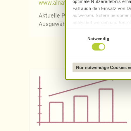
optimale Nutzererlebnis erha
www.alnatura.de
Fall auch den Einsatz von Di
Aktuelle Pressebilder erhalten Sie 
aufweisen. Sofern personenb
analysiert werden und Betrof
Ausgewählte Pressebilder finden S
Datenverarbeitung und -überm
Einwilligungsauswahl
Datenschutzerklärung
.
Notwendig
Näheres über uns erfahren 
Nur notwendige Cookies 