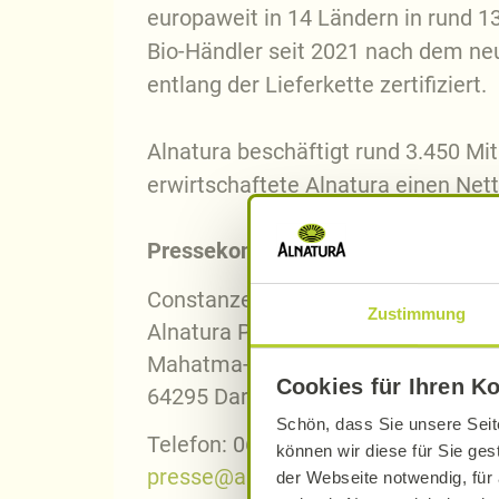
europaweit in 14 Ländern in rund 13
Bio-Händler seit 2021 nach dem ne
entlang der Lieferkette zertifiziert.
Alnatura beschäftigt rund 3.450 Mi
erwirtschaftete Alnatura einen Net
Pressekontakt Alnatura:
Constanze Klengel
Zustimmung
Alnatura Presse- und Öffentlichkeit
Mahatma-Gandhi-Straße 7
Cookies für Ihren K
64295 Darmstadt
Schön, dass Sie unsere Seit
Telefon: 06151 – 356 6693
können wir diese für Sie ges
presse@alnatura.de
der Webseite notwendig, für 