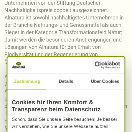
Unternehmen von der Stiftung Deutscher
Nachhaltigkeitspreis doppelt ausgezeichnet.
Alnatura ist sowohl nachhaltigstes Unternehmen in
der Branche Nahrungs- und Genussmittel als auch
Sieger in der Kategorie Transformationsfeld Natur;
damit werden die besonderen Anstrengungen und
Lösungen von Alnatura für den Erhalt von
Biodiversität und der Regenerierung von
Ökosystemen gewürdigt.
Aktuell gibt es 152 Alnatura Super Natur Märkte in
Zustimmung
Details
Über Cookies
74 Städten in 14 Bundesländern. Unter der Marke
Alnatura werden über 1.300 verschiedene Bio-
Lebensmittel produziert. Vertrieben werden diese in
Cookies für Ihren Komfort &
den eigenen Alnatura Bio-Märkten und europaweit in
Transparenz beim Datenschutz
14 Ländern in rund 13.700 Filialen verschiedener
Schön, dass Sie unsere Seite besuchen! Je besser
Handelspartner. Alnatura beschäftigt rund 3.530
wir verstehen, wie Sie unsere Webseite nutzen,
Mitarbeiterinnen und Mitarbeiter, darunter 200