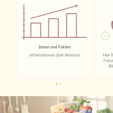
Näheres über uns erfahren Sie in unserem
Impressum
.
Daten und Fakten
Informationen über Alnatura
Hier 
Fotos
Bi