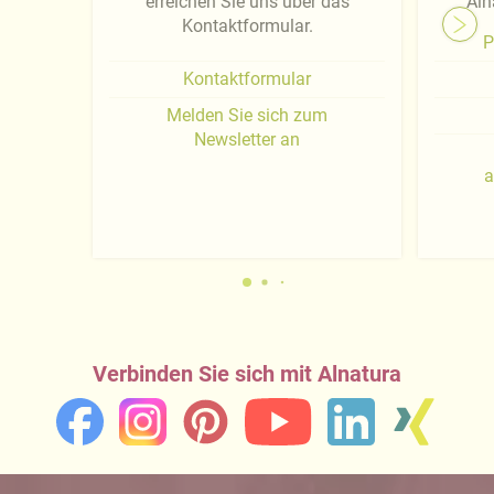
erreichen Sie uns über das
Aln
Kontaktformular.
P
Kontaktformular
Melden Sie sich zum
Newsletter an
a
Verbinden Sie sich mit Alnatura