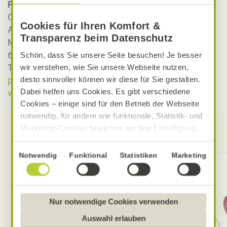
Pressekontakt Alnatura
Constanze Klengel
Cookies für Ihren Komfort &
Alnatura Presse- und Öffentlichkeitsarbeit
Transparenz beim Datenschutz
Mahatma-Gandhi-Straße 7
64295 Darmstadt
Schön, dass Sie unsere Seite besuchen! Je besser
Telefon: 06151 – 356 6693
wir verstehen, wie Sie unsere Webseite nutzen,
presse@alnatura.de
desto sinnvoller können wir diese für Sie gestalten.
Dabei helfen uns Cookies. Es gibt verschiedene
www.alnatura.de
Cookies – einige sind für den Betrieb der Webseite
notwendig, für andere wie funktionale, Statistik- und
Marketing-Cookies brauchen wir Ihre Einwilligung.
Weitere Presseinformationen
Das optimale Nutzererlebnis erhalten Sie, wenn Sie
„Alle Cookies erlauben“ anklicken. Ihre Einwilligung
Einwilligungsauswahl
Notwendig
Funktional
Statistiken
Marketing
umfasst in diesem Fall auch den Einsatz von
Dienstleistern in Drittländern, die kein mit der EU
vergleichbares Datenschutzniveau aufweisen.
Sofern personenbezogene Daten dorthin übermittelt
Nur notwendige Cookies verwenden
werden, besteht das Risiko, dass diese erfasst und
Auswahl erlauben
analysiert werden und Betroffenenrechte nicht