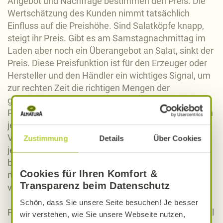
Angebot und Nachfrage bestimmen den Preis. Die
Wertschätzung des Kunden nimmt tatsächlich
Einfluss auf die Preishöhe. Sind Salatköpfe knapp,
steigt ihr Preis. Gibt es am Samstagnachmittag im
Laden aber noch ein Überangebot an Salat, sinkt der
Preis. Diese Preisfunktion ist für den Erzeuger oder
Hersteller und den Händler ein wichtiges Signal, um
zur rechten Zeit die richtigen Mengen der
gewünschten Produkte anzubieten.
Preise sind "Thermometerstände", an denen wir den
jeweiligen Zustand der Produkte ablesen können.
Verstehen können wir eine konkrete Preissituation
Zustimmung
Details
Über Cookies
jedoch nur, wenn wir die "Geschichte" des
betrachteten Produktes kennen. Immer sind
Cookies für Ihren Komfort &
menschliche Leistungen und Schicksale damit
Transparenz beim Datenschutz
verbunden.
Schön, dass Sie unsere Seite besuchen! Je besser
Für Alnatura ist der Mensch Ausgangspunkt und Ziel
wir verstehen, wie Sie unsere Webseite nutzen,