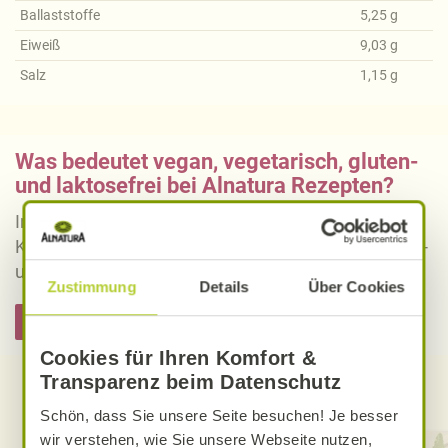
Ballaststoffe
5,25
g
Eiweiß
9,03
g
Salz
1,15
g
Was bedeutet vegan, vegetarisch, gluten-
und laktosefrei bei Alnatura Rezepten?
Informieren Sie sich über die genaue Erklärung der
Kennzeichnung von veganen, vegetarischen, gluten-
und laktosefreien Alnatura Rezepten.
Zustimmung
Details
Über Cookies
Hier informieren
Cookies für Ihren Komfort &
Transparenz beim Datenschutz
Entdecken Sie weitere Rezepte
Schön, dass Sie unsere Seite besuchen! Je besser
wir verstehen, wie Sie unsere Webseite nutzen,