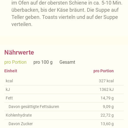
im Ofen auf der obersten Schiene in ca. 5-10 Min.
überbacken, bis der Käse bräunt. Die Suppe auf
Teller geben. Toasts vierteln und auf der Suppe
verteilen.
Nährwerte
pro Portion
pro 100 g
Gesamt
Einheit
pro Portion
kcal
327
kcal
kJ
1362
kJ
Fett
14,79
g
Davon gesättigte Fettsäuren
9,09
g
Kohlenhydrate
22,72
g
Davon Zucker
13,60
g