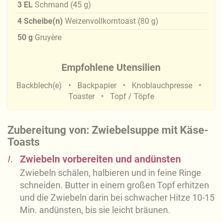
3
EL
Schmand
(
45
g
)
4
Scheibe(n)
Weizenvollkorntoast
(
80
g
)
50
g
Gruyère
Empfohlene Utensilien
Backblech(e)
Backpapier
Knoblauchpresse
Toaster
Topf / Töpfe
Zubereitung von: Zwiebelsuppe mit Käse-
Toasts
1.
Zwiebeln vorbereiten und andünsten
Zwiebeln schälen, halbieren und in feine Ringe
schneiden. Butter in einem großen Topf erhitzen
und die Zwiebeln darin bei schwacher Hitze 10-15
Min. andünsten, bis sie leicht bräunen.