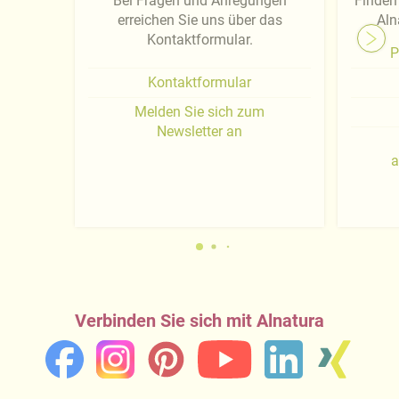
Bei Fragen und Anregungen
Finden 
erreichen Sie uns über das
Aln
Kontaktformular.
P
Kontaktformular
Melden Sie sich zum
Newsletter an
a
Verbinden Sie sich mit Alnatura