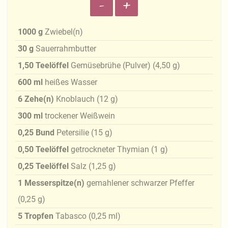
-
+
1000
g
Zwiebel(n)
30
g
Sauerrahmbutter
1,50
Teelöffel
Gemüsebrühe (Pulver)
(
4,50
g
)
600
ml
heißes Wasser
6
Zehe(n)
Knoblauch
(
12
g
)
300
ml
trockener Weißwein
0,25
Bund
Petersilie
(
15
g
)
0,50
Teelöffel
getrockneter Thymian
(
1
g
)
0,25
Teelöffel
Salz
(
1,25
g
)
1
Messerspitze(n)
gemahlener schwarzer Pfeffer
(
0,25
g
)
5
Tropfen
Tabasco
(
0,25
ml
)