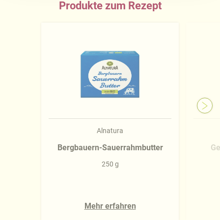
Produkte zum Rezept
Näheres über uns erfahren Sie in unserem
Impressum
.
Alnatura
Bergbauern-Sauerrahmbutter
Ge
250 g
Mehr erfahren