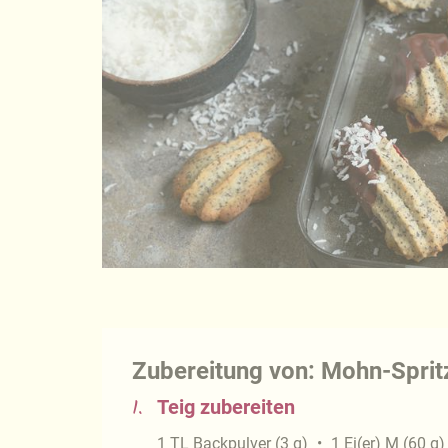
Zubereitung von: Mohn-Sprit
1.
Teig zubereiten
1
TL
Backpulver
(
3
g
)
1
Ei(er) M
(
60
g
)