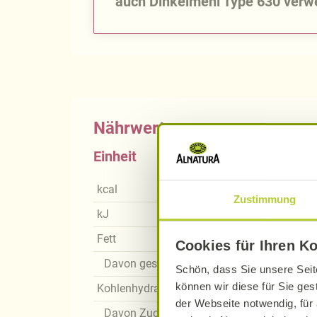
auch Dinkelmehl Type 630 verw
Nährwerte
Einheit
kcal
Zustimmung
kJ
Fett
Cookies für Ihren K
Davon gesättigte Fettsäuren
Schön, dass Sie unsere Seit
können wir diese für Sie ges
Kohlenhydrate
der Webseite notwendig, für 
Davon Zucker