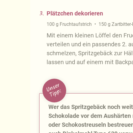
3.
Plätzchen dekorieren
100
g
Fruchtaufstrich
150
g
Zartbitter
Mit einem kleinen Löffel den Fru
verteilen und ein passendes 2. 
schmelzen, Spritzgebäck zur Häl
lassen und auf einem mit Backpa
U
n
s
e
r
T
i
p
p
:
Wer das Spritzgebäck noch weit
Schokolade vor dem Aushärten 
oder Schokostreuseln bestreue