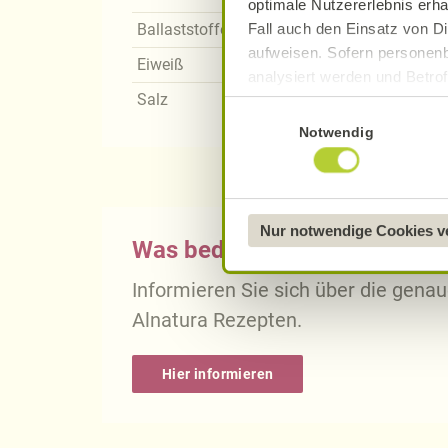
optimale Nutzererlebnis erha
Fall auch den Einsatz von Di
Ballaststoffe
aufweisen. Sofern personenb
Eiweiß
analysiert werden und Betrof
Salz
Datenverarbeitung und -überm
Einwilligungsauswahl
Datenschutzerklärung
.
Notwendig
Näheres über uns erfahren 
Nur notwendige Cookies 
Was bedeutet vegan, vegetari
Informieren Sie sich über die gena
Alnatura Rezepten.
Hier informieren