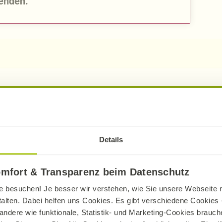
enden.
pro Portion
pro 10
208
kcal
396
Details
873
kJ
166
10,68
g
20,
omfort & Transparenz beim Datenschutz
6,13
g
11,
e besuchen! Je besser wir verstehen, wie Sie unsere Webseite n
talten. Dabei helfen uns Cookies. Es gibt verschiedene Cookies –
23,36
g
44,
andere wie funktionale, Statistik- und Marketing-Cookies brauche
11,78
g
22,