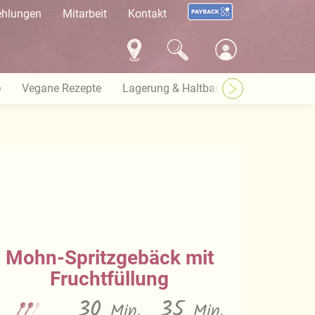
ehlungen
Mitarbeit
Kontakt
e
Vegane Rezepte
Lagerung & Haltbarkeit
Warenkund
Mohn-Spritzgebäck mit
Fruchtfüllung
30
35
Min.
Min.