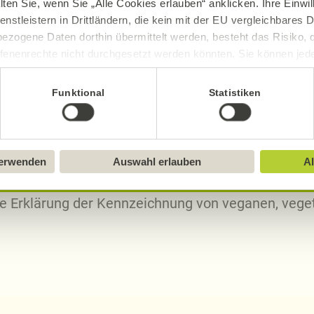
lten Sie, wenn Sie „Alle Cookies erlauben“ anklicken. Ihre Einwi
enstleistern in Drittländern, die kein mit der EU vergleichbares
2,01
g
3,
ezogene Daten dorthin übermittelt werden, besteht das Risiko, 
3,72
g
7,
fenenrechte nicht durchgesetzt werden könnten. Sie können jeder
0,03
g
0,
ittlung widerrufen und Tools deaktivieren. Ausführliche Informat
Funktional
Statistiken
Sie in unserem
Impressum
.
verwenden
Auswahl erlauben
Al
sch, gluten- und laktosefrei bei Alnatura
ue Erklärung der Kennzeichnung von veganen, veget