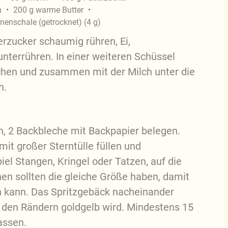
h
200
g
warme Butter
onenschale (getrocknet)
(
4
g
)
erzucker schaumig rühren, Ei,
unterrühren. In einer weiteren Schüssel
hen und zusammen mit der Milch unter die
n.
n, 2 Backbleche mit Backpapier belegen.
 mit großer Sterntülle füllen und
el Stangen, Kringel oder Tatzen, auf die
en sollten die gleiche Größe haben, damit
n kann. Das Spritzgebäck nacheinander
n den Rändern goldgelb wird. Mindestens 15
assen.