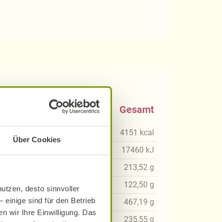
0 g
Gesamt
kcal
4151
kcal
Über Cookies
8
kJ
17460
kJ
39
g
213,52
g
70
g
122,50
g
utzen, desto sinnvoller
 einige sind für den Betrieb
62
g
467,19
g
n wir Ihre Einwilligung. Das
50
g
235,55
g