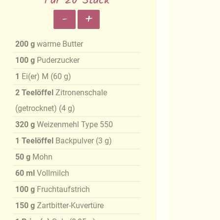
Für 20 Stück
-
+
200
g
warme Butter
100
g
Puderzucker
1
Ei(er) M
(
60
g
)
2
Teelöffel
Zitronenschale
(getrocknet)
(
4
g
)
320
g
Weizenmehl Type 550
1
Teelöffel
Backpulver
(
3
g
)
50
g
Mohn
60
ml
Vollmilch
100
g
Fruchtaufstrich
150
g
Zartbitter-Kuvertüre