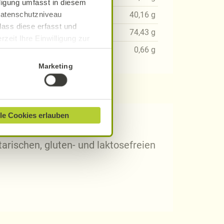
lligung umfasst in diesem
 Datenschutzniveau
84
g
40,16
g
dass diese erfasst und
11
g
74,43
g
zeit Ihre Einwilligung zur
06
g
0,66
g
ionen finden Sie in unserer
Marketing
le Cookies erlauben
 Rezepten?
arischen, gluten- und laktosefreien