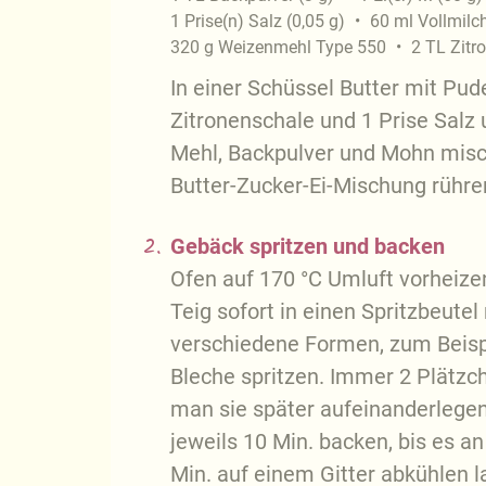
1
Prise(n)
Salz
(
0,05
g
)
60
ml
Vollmilc
320
g
Weizenmehl Type 550
2
TL
Zitr
In einer Schüssel Butter mit Pud
Zitronenschale und 1 Prise Salz 
Mehl, Backpulver und Mohn misc
Butter-Zucker-Ei-Mischung rühre
2.
Gebäck spritzen und backen
Ofen auf 170 °C Umluft vorheize
Teig sofort in einen Spritzbeutel
verschiedene Formen, zum Beispi
Bleche spritzen. Immer 2 Plätzch
man sie später aufeinanderlege
jeweils 10 Min. backen, bis es a
Min. auf einem Gitter abkühlen l