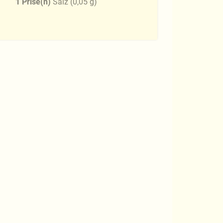
1
Prise(n)
Salz
(
0,05
g
)