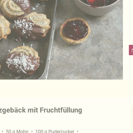
zgebäck mit Fruchtfüllung
50
g
Mohn
100
g
Puderzucker