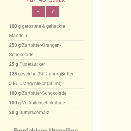
Für 45 Stück
-
+
100
g
geröstete & gehackte
Mandeln
250
g
Zartbitter-Orangen-
Schokolade
25
g
Puderzucker
125
g
weiche (Süßrahm-)Butter
3
EL
Orangenlikör
(
36
ml
)
100
g
Zartbitter-Schokolade
100
g
Vollmilchschokolade
20
g
Butterschmalz
Empfohlene Utensilien