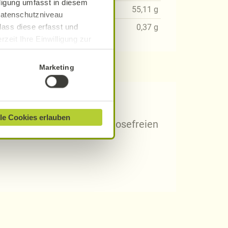
lligung umfasst in diesem
29
g
55,11
g
 Datenschutzniveau
dass diese erfasst und
05
g
0,37
g
zeit Ihre Einwilligung zur
ionen finden Sie in unserer
Marketing
 Rezepten?
le Cookies erlauben
arischen, gluten- und laktosefreien