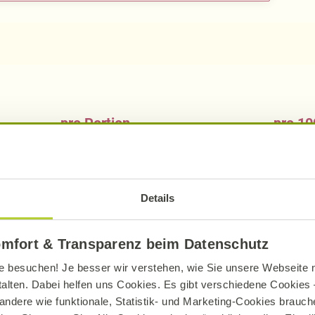
pro Portion
pro 10
97
kcal
575
403
kJ
240
Details
7,66
g
45,
4,36
g
25,
omfort & Transparenz beim Datenschutz
4,81
g
28,
e besuchen! Je besser wir verstehen, wie Sie unsere Webseite n
4,46
g
26,
talten. Dabei helfen uns Cookies. Es gibt verschiedene Cookies –
andere wie funktionale, Statistik- und Marketing-Cookies brauche
1,27
g
7,