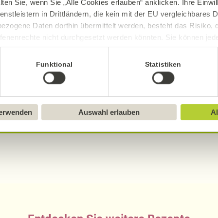
lten Sie, wenn Sie „Alle Cookies erlauben“ anklicken. Ihre Einwi
1,22
g
7,
enstleistern in Drittländern, die kein mit der EU vergleichbares
ezogene Daten dorthin übermittelt werden, besteht das Risiko, 
0,01
g
0,
fenenrechte nicht durchgesetzt werden könnten. Sie können jeder
ittlung widerrufen und Tools deaktivieren. Ausführliche Informat
Funktional
Statistiken
Sie in unserem
Impressum
.
sch, gluten- und laktosefrei bei Alnatura
verwenden
Auswahl erlauben
Al
ue Erklärung der Kennzeichnung von veganen, veget