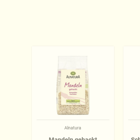
Alnatura
Mandeln gehackt
Sch