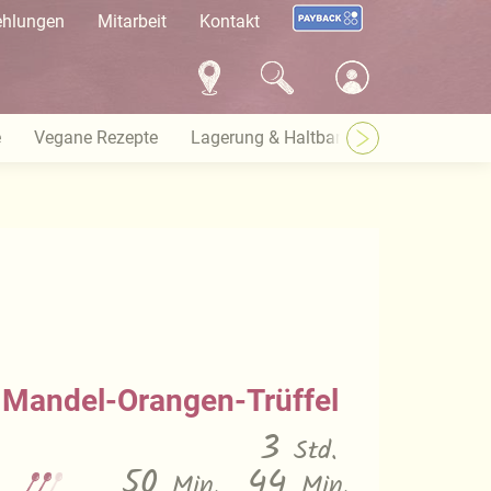
ehlungen
Mitarbeit
Kontakt
e
Vegane Rezepte
Lagerung & Haltbarkeit
Warenkund
Mandel-Orangen-Trüffel
3
Std.
50
44
Min.
Min.