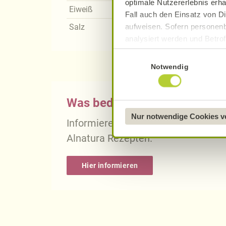
optimale Nutzererlebnis erha
Eiweiß
Fall auch den Einsatz von Di
aufweisen. Sofern personenb
Salz
analysiert werden und Betrof
Datenverarbeitung und -überm
Einwilligungsauswahl
Datenschutzerklärung
.
Notwendig
Näheres über uns erfahren 
Was bedeutet vegan, vegetari
Nur notwendige Cookies 
Informieren Sie sich über die gena
Alnatura Rezepten.
Hier informieren