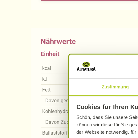
Nährwerte
Einheit
kcal
kJ
Zustimmung
Fett
Davon gesättigte Fettsäuren
Cookies für Ihren K
Kohlenhydrate
Schön, dass Sie unsere Seit
Davon Zucker
können wir diese für Sie ges
der Webseite notwendig, für 
Ballaststoffe