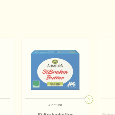
Alnatura
Süßrahmbutter
Feine