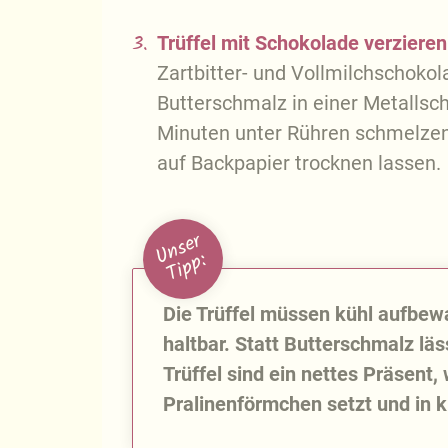
3.
Trüffel mit Schokolade verzieren
Zartbitter- und Vollmilchschoko
Butterschmalz in einer Metallsc
Minuten unter Rühren schmelzen.
auf Backpapier trocknen lassen.
U
n
s
e
r
T
i
p
p
:
Die Trüffel müssen kühl aufbew
haltbar. Statt Butterschmalz lä
Trüffel sind ein nettes Präsent,
Pralinenförmchen setzt und in 