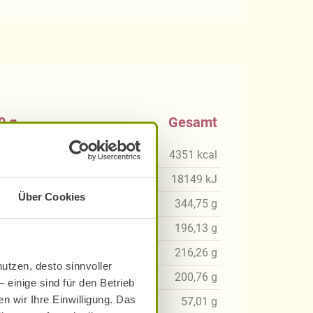
0 g
Gesamt
kcal
4351
kcal
1
kJ
18149
kJ
Über Cookies
60
g
344,75
g
94
g
196,13
g
61
g
216,26
g
utzen, desto sinnvoller
56
g
200,76
g
 einige sind für den Betrieb
n wir Ihre Einwilligung. Das
54
g
57,01
g