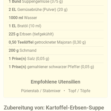
1
Bund
Suppengemüse
(
375
g
)
2
EL
Gemüsebrühe (Pulver)
(
20
g
)
1000
ml
Wasser
1
EL
Bratöl
(
10
ml
)
225
g
Erbsen (tiefgekühlt)
0,50
Teelöffel
getrockneter Majoran
(
0,30
g
)
200
g
Schmand
1
Prise(n)
Salz
(
0,05
g
)
1
Prise(n)
gemahlener schwarzer Pfeffer
(
0,05
g
)
Empfohlene Utensilien
Pürierstab / Stabmixer
Topf / Töpfe
Zubereitung von: Kartoffel-Erbsen-Suppe