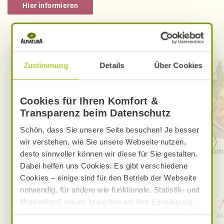
Hier informieren
Entdecken Sie weitere Rezepte
Zustimmung
Details
Über Cookies
Cookies für Ihren Komfort &
Transparenz beim Datenschutz
Schön, dass Sie unsere Seite besuchen! Je besser
wir verstehen, wie Sie unsere Webseite nutzen,
Cremige Tomaten-Knoblauch-
Somm
desto sinnvoller können wir diese für Sie gestalten.
Pasta
Dabei helfen uns Cookies. Es gibt verschiedene
Cookies – einige sind für den Betrieb der Webseite
notwendig, für andere wie funktionale, Statistik- und
Marketing-Cookies brauchen wir Ihre Einwilligung.
0 Std. 30 Min.
Das optimale Nutzererlebnis erhalten Sie, wenn Sie
Aufwand
Gesamtzeit
Au