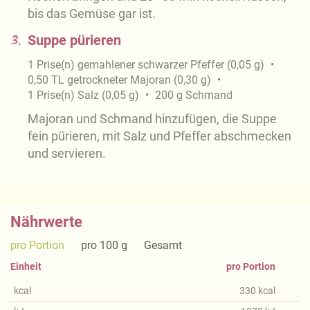
bis das Gemüse gar ist.
3.
Suppe pürieren
1
Prise(n)
gemahlener schwarzer Pfeffer
(
0,05
g
)
0,50
TL
getrockneter Majoran
(
0,30
g
)
1
Prise(n)
Salz
(
0,05
g
)
200
g
Schmand
Majoran und Schmand hinzufügen, die Suppe
fein pürieren, mit Salz und Pfeffer abschmecken
und servieren.
Nährwerte
pro Portion
pro 100 g
Gesamt
Einheit
pro Portion
kcal
330
kcal