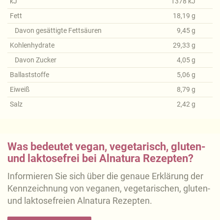
kJ
1378
kJ
Fett
18,19
g
Davon gesättigte Fettsäuren
9,45
g
Kohlenhydrate
29,33
g
Davon Zucker
4,05
g
Ballaststoffe
5,06
g
Eiweiß
8,79
g
Salz
2,42
g
Was bedeutet vegan, vegetarisch, gluten-
und laktosefrei bei Alnatura Rezepten?
Informieren Sie sich über die genaue Erklärung der
Kennzeichnung von veganen, vegetarischen, gluten-
und laktosefreien Alnatura Rezepten.