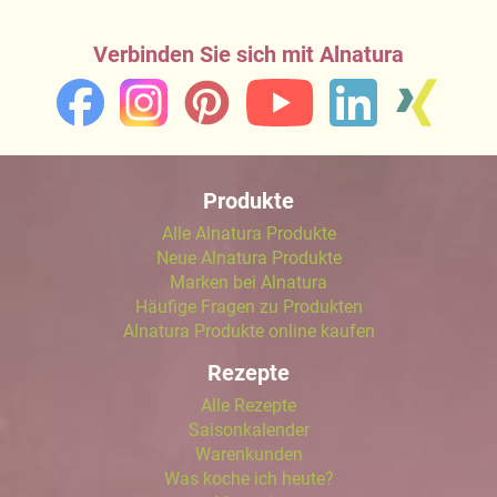
Verbinden Sie sich mit Alnatura
Produkte
Alle Alnatura Produkte
Neue Alnatura Produkte
Marken bei Alnatura
Häufige Fragen zu Produkten
Alnatura Produkte online kaufen
Rezepte
Alle Rezepte
Saisonkalender
Warenkunden
Was koche ich heute?