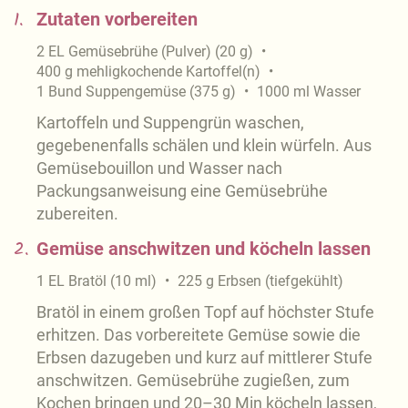
1.
Zutaten vorbereiten
2
EL
Gemüsebrühe (Pulver)
(
20
g
)
400
g
mehligkochende Kartoffel(n)
1
Bund
Suppengemüse
(
375
g
)
1000
ml
Wasser
Kartoffeln und Suppengrün waschen,
gegebenenfalls schälen und klein würfeln. Aus
Gemüsebouillon und Wasser nach
Packungsanweisung eine Gemüsebrühe
zubereiten.
2.
Gemüse anschwitzen und köcheln lassen
1
EL
Bratöl
(
10
ml
)
225
g
Erbsen (tiefgekühlt)
Bratöl in einem großen Topf auf höchster Stufe
erhitzen. Das vorbereitete Gemüse sowie die
Erbsen dazugeben und kurz auf mittlerer Stufe
anschwitzen. Gemüsebrühe zugießen, zum
Kochen bringen und 20–30 Min köcheln lassen,