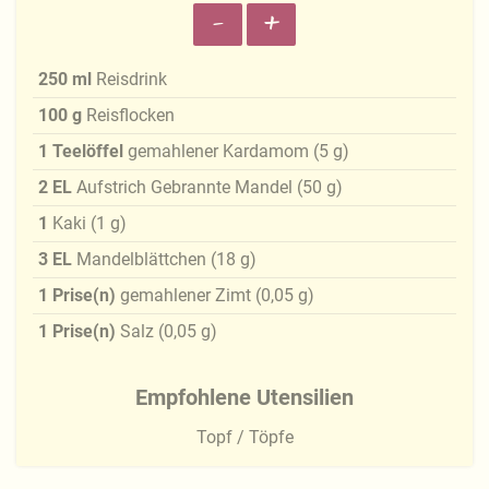
-
+
250
ml
Reisdrink
100
g
Reisflocken
1
Teelöffel
gemahlener Kardamom
(
5
g
)
2
EL
Aufstrich Gebrannte Mandel
(
50
g
)
1
Kaki
(
1
g
)
3
EL
Mandelblättchen
(
18
g
)
1
Prise(n)
gemahlener Zimt
(
0,05
g
)
1
Prise(n)
Salz
(
0,05
g
)
Empfohlene Utensilien
Topf / Töpfe