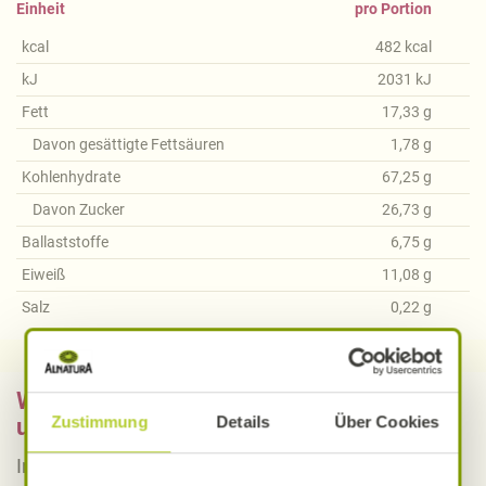
Einheit
pro Portion
kcal
482
kcal
kJ
2031
kJ
Fett
17,33
g
Davon gesättigte Fettsäuren
1,78
g
Kohlenhydrate
67,25
g
Davon Zucker
26,73
g
Ballaststoffe
6,75
g
Eiweiß
11,08
g
Salz
0,22
g
Was bedeutet vegan, vegetarisch, gluten-
Zustimmung
Details
Über Cookies
und laktosefrei bei Alnatura Rezepten?
Informieren Sie sich über die genaue Erklärung der