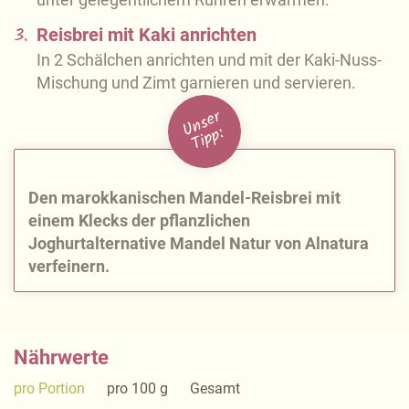
3.
Reisbrei mit Kaki anrichten
In 2 Schälchen anrichten und mit der Kaki-Nuss-
Mischung und Zimt garnieren und servieren.
U
n
s
e
r
Ti
p
p:
Den marokkanischen Mandel-Reisbrei mit
einem Klecks der pflanzlichen
Joghurtalternative Mandel Natur von Alnatura
verfeinern.
Nährwerte
pro Portion
pro 100 g
Gesamt