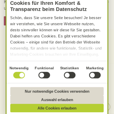
Kennzeichnung von veganen, vegetarischen, gluten-
Cookies für Ihren Komfort &
und laktosefreien Alnatura Rezepten.
Transparenz beim Datenschutz
Schön, dass Sie unsere Seite besuchen! Je besser
Hier informieren
wir verstehen, wie Sie unsere Webseite nutzen,
desto sinnvoller können wir diese für Sie gestalten.
Dabei helfen uns Cookies. Es gibt verschiedene
Cookies – einige sind für den Betrieb der Webseite
notwendig, für andere wie funktionale, Statistik- und
Produkte zum Rezept
Marketing-Cookies brauchen wir Ihre Einwilligung.
Das optimale Nutzererlebnis erhalten Sie, wenn Sie
„Alle Cookies erlauben“ anklicken. Ihre Einwilligung
Einwilligungsauswahl
Notwendig
Funktional
Statistiken
Marketing
umfasst in diesem Fall auch den Einsatz von
Dienstleistern in Drittländern, die kein mit der EU
vergleichbares Datenschutzniveau aufweisen.
Sofern personenbezogene Daten dorthin übermittelt
Nur notwendige Cookies verwenden
werden, besteht das Risiko, dass diese erfasst und
Auswahl erlauben
analysiert werden und Betroffenenrechte nicht
Alle Cookies erlauben
durchgesetzt werden könnten. Sie können jederzeit