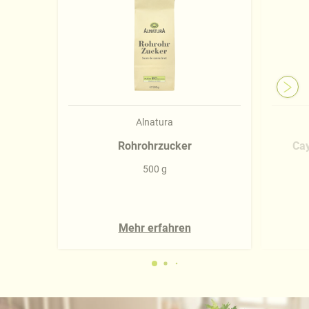
Impressum
.
Alnatura
Rohrohrzucker
Ca
500 g
Mehr erfahren