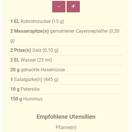
-
+
1
EL
Rohrohrzucker
(
15
g
)
2
Messerspitze(n)
gemahlener Cayennepfeffer
(
0,50
g
)
2
Prise(n)
Salz
(
0,10
g
)
2
EL
Wasser
(
22
ml
)
20
g
gehackte Haselnüsse
1
Salatgurke(n)
(
445
g
)
10
g
Petersilie
150
g
Hummus
Empfohlene Utensilien
Pfanne(n)