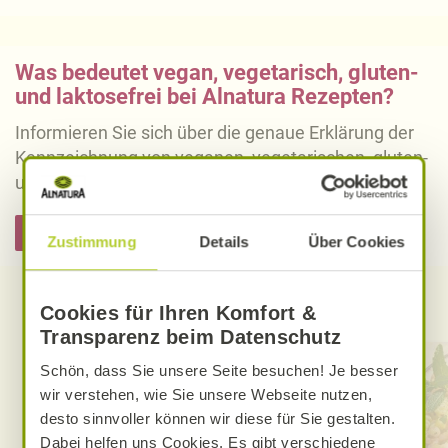
Was bedeutet vegan, vegetarisch, gluten-
und laktosefrei bei Alnatura Rezepten?
Informieren Sie sich über die genaue Erklärung der
Kennzeichnung von veganen, vegetarischen, gluten-
und laktosefreien Alnatura Rezepten.
Hier informieren
Zustimmung
Details
Über Cookies
Entdecken Sie weitere Rezepte
Cookies für Ihren Komfort &
Transparenz beim Datenschutz
Schön, dass Sie unsere Seite besuchen! Je besser
wir verstehen, wie Sie unsere Webseite nutzen,
desto sinnvoller können wir diese für Sie gestalten.
Dabei helfen uns Cookies. Es gibt verschiedene