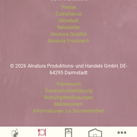
Presse
Compliance
Mitarbeit
Newsletter
Alnatura Qualität
Alnatura Frankreich
© 2026 Alnatura Produktions- und Handels GmbH, DE-
64295 Darmstadt
Impressum
Datenschutzerklärung
Nutzungsbedingungen
Meldesystem
Informationen zur Barrierefreiheit