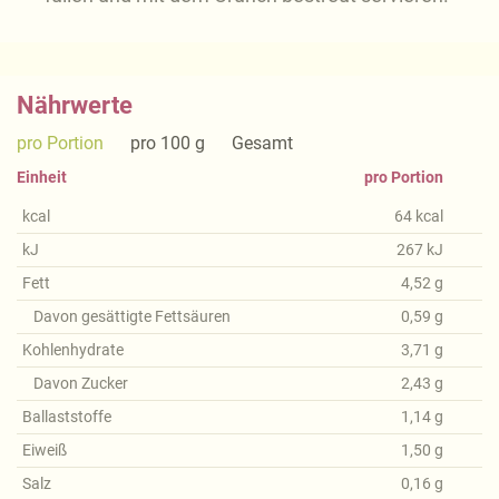
Nährwerte
pro Portion
pro 100 g
Gesamt
Einheit
pro Portion
kcal
64
kcal
kJ
267
kJ
Fett
4,52
g
Davon gesättigte Fettsäuren
0,59
g
Kohlenhydrate
3,71
g
Davon Zucker
2,43
g
Ballaststoffe
1,14
g
Eiweiß
1,50
g
Salz
0,16
g