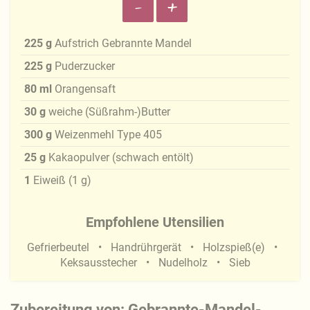
-
+
225
g
Aufstrich Gebrannte Mandel
225
g
Puderzucker
80
ml
Orangensaft
30
g
weiche (Süßrahm-)Butter
300
g
Weizenmehl Type 405
25
g
Kakaopulver (schwach entölt)
1
Eiweiß
(
1
g
)
Empfohlene Utensilien
Gefrierbeutel
Handrührgerät
Holzspieß(e)
Keksausstecher
Nudelholz
Sieb
Zubereitung von: Gebrannte-Mandel-