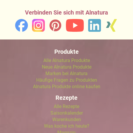
Verbinden Sie sich mit Alnatura
Produkte
Alle Alnatura Produkte
Neue Alnatura Produkte
Marken bei Alnatura
Häufige Fragen zu Produkten
Alnatura Produkte online kaufen
Rezepte
Alle Rezepte
Saisonkalender
Warenkunden
Was koche ich heute?
Magazin