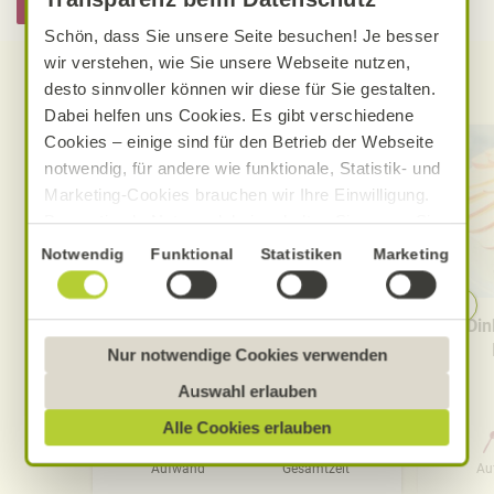
Hier informieren
Schön, dass Sie unsere Seite besuchen! Je besser
wir verstehen, wie Sie unsere Webseite nutzen,
Entdecken Sie weitere Rezepte
desto sinnvoller können wir diese für Sie gestalten.
Dabei helfen uns Cookies. Es gibt verschiedene
Cookies – einige sind für den Betrieb der Webseite
notwendig, für andere wie funktionale, Statistik- und
Marketing-Cookies brauchen wir Ihre Einwilligung.
Das optimale Nutzererlebnis erhalten Sie, wenn Sie
„Alle Cookies erlauben“ anklicken. Ihre Einwilligung
Einwilligungsauswahl
Notwendig
Funktional
Statistiken
Marketing
umfasst in diesem Fall auch den Einsatz von
Dienstleistern in Drittländern, die kein mit der EU
Vanillepudding mit Kamille
Din
vergleichbares Datenschutzniveau aufweisen.
Sofern personenbezogene Daten dorthin übermittelt
Nur notwendige Cookies verwenden
werden, besteht das Risiko, dass diese erfasst und
Auswahl erlauben
analysiert werden und Betroffenenrechte nicht
Alle Cookies erlauben
durchgesetzt werden könnten. Sie können jederzeit
0 Std. 15 Min.
Ihre Einwilligung zur Datenverarbeitung und
Aufwand
Gesamtzeit
Au
-übermittlung widerrufen und Tools deaktivieren.