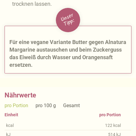
trocknen lassen.
U
n
s
e
r
Ti
p
p:
Für eine vegane Variante Butter gegen Alnatura
Margarine austauschen und beim Zuckerguss
das Eiweiß durch Wasser und Orangensaft
ersetzen.
Nährwerte
pro Portion
pro 100 g
Gesamt
Einheit
pro Portion
kcal
122
kcal
kJ
514
kJ