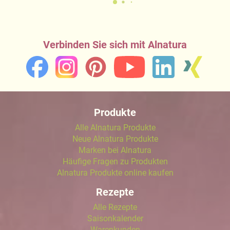
Verbinden Sie sich mit Alnatura
Produkte
Alle Alnatura Produkte
Neue Alnatura Produkte
Marken bei Alnatura
Häufige Fragen zu Produkten
Alnatura Produkte online kaufen
Rezepte
Alle Rezepte
Saisonkalender
Warenkunden