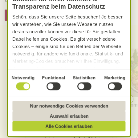
Transparenz beim Datenschutz
Hier informieren
Schön, dass Sie unsere Seite besuchen! Je besser
wir verstehen, wie Sie unsere Webseite nutzen,
desto sinnvoller können wir diese für Sie gestalten.
Entdecken Sie weitere Rezepte
Dabei helfen uns Cookies. Es gibt verschiedene
Cookies – einige sind für den Betrieb der Webseite
notwendig, für andere wie funktionale, Statistik- und
Marketing-Cookies brauchen wir Ihre Einwilligung.
Das optimale Nutzererlebnis erhalten Sie, wenn Sie
„Alle Cookies erlauben“ anklicken. Ihre Einwilligung
Einwilligungsauswahl
Notwendig
Funktional
Statistiken
Marketing
umfasst in diesem Fall auch den Einsatz von
Dienstleistern in Drittländern, die kein mit der EU
vergleichbares Datenschutzniveau aufweisen.
Cremige Tomaten-Knoblauch-
Somm
Sofern personenbezogene Daten dorthin übermittelt
Nur notwendige Cookies verwenden
Pasta
werden, besteht das Risiko, dass diese erfasst und
Auswahl erlauben
analysiert werden und Betroffenenrechte nicht
Alle Cookies erlauben
durchgesetzt werden könnten. Sie können jederzeit
Ihre Einwilligung zur Datenverarbeitung und