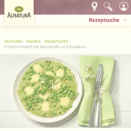
Rezeptsuche
Startseite
Rezepte
Rezeptsuche
Erbsen-Omelett mit Mozzarella und Basilikum