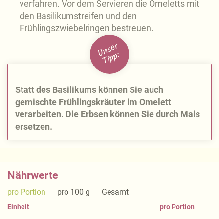
verfahren. Vor dem Servieren die Omeletts mit
den Basilikumstreifen und den
Frühlingszwiebelringen bestreuen.
U
n
s
e
r
Ti
p
p:
Statt des Basilikums können Sie auch
gemischte Frühlingskräuter im Omelett
verarbeiten. Die Erbsen können Sie durch Mais
ersetzen.
Nährwerte
pro Portion
pro 100 g
Gesamt
Einheit
pro Portion