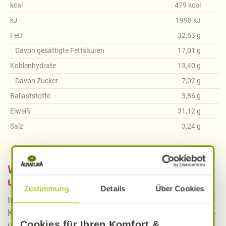
kcal
479
kcal
kJ
1998
kJ
Fett
32,63
g
Davon gesättigte Fettsäuren
17,01
g
Kohlenhydrate
13,40
g
Davon Zucker
7,02
g
Ballaststoffe
3,86
g
Eiweiß
31,12
g
Salz
3,24
g
Was bedeutet vegan, vegetarisch, gluten-
und laktosefrei bei Alnatura Rezepten?
Zustimmung
Details
Über Cookies
Informieren Sie sich über die genaue Erklärung der
Kennzeichnung von veganen, vegetarischen, gluten-
Cookies für Ihren Komfort &
und laktosefreien Alnatura Rezepten.