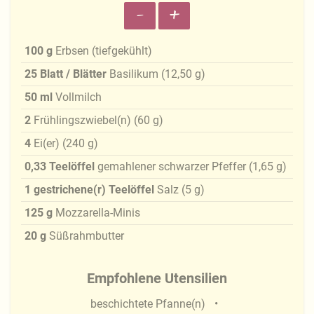
-
+
100
g
Erbsen (tiefgekühlt)
25
Blatt / Blätter
Basilikum
(
12,50
g
)
50
ml
Vollmilch
2
Frühlingszwiebel(n)
(
60
g
)
4
Ei(er)
(
240
g
)
0,33
Teelöffel
gemahlener schwarzer Pfeffer
(
1,65
g
)
1
gestrichene(r) Teelöffel
Salz
(
5
g
)
125
g
Mozzarella-Minis
20
g
Süßrahmbutter
Empfohlene Utensilien
beschichtete Pfanne(n)