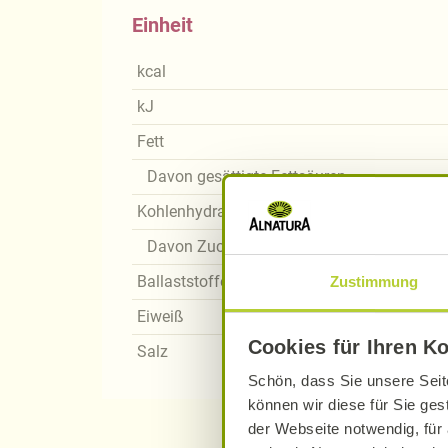
Einheit
kcal
kJ
Fett
Davon gesättigte Fettsäuren
Kohlenhydrate
Davon Zucker
Ballaststoffe
Zustimmung
Eiweiß
Cookies für Ihren K
Salz
Schön, dass Sie unsere Seit
können wir diese für Sie ges
der Webseite notwendig, für 