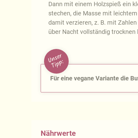
Dann mit einem Holzspieß ein kle
stechen, die Masse mit leichtem
damit verzieren, z. B. mit Zahle
über Nacht vollständig trocknen 
U
n
s
e
r
T
i
p
p
:
Für eine vegane Variante die B
Nährwerte