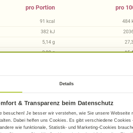
pro Portion
pro 10
91
kcal
484
382
kJ
203
5,14
g
27,
2,90
g
15,
9,69
g
51,
4,32
g
23,
0,58
g
3,
Details
1,31
g
omfort & Transparenz beim Datenschutz
0,01
g
0,
e besuchen! Je besser wir verstehen, wie Sie unsere Webseite n
talten. Dabei helfen uns Cookies. Es gibt verschiedene Cookies –
andere wie funktionale, Statistik- und Marketing-Cookies brauche