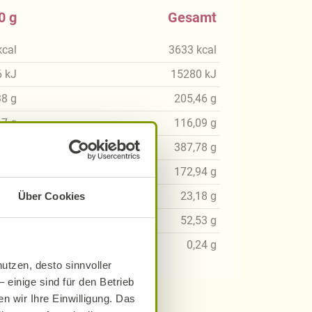
0 g
Gesamt
kcal
3633
kcal
6
kJ
15280
kJ
38
g
205,46
g
47
g
116,09
g
67
g
387,78
g
04
g
172,94
g
09
g
23,18
g
Über Cookies
7
g
52,53
g
03
g
0,24
g
utzen, desto sinnvoller
 einige sind für den Betrieb
n wir Ihre Einwilligung. Das