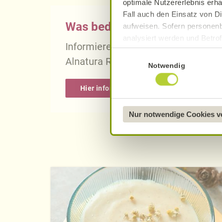
optimale Nutzererlebnis erha
Fall auch den Einsatz von Di
Was bedeutet vegan, vegetari
aufweisen. Sofern personenb
analysiert werden und Betrof
Informieren Sie sich über die gena
Datenverarbeitung und -überm
Einwilligungsauswahl
Alnatura Rezepten.
Datenschutzerklärung
.
Notwendig
Näheres über uns erfahren 
Hier informieren
Nur notwendige Cookies 