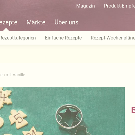
Magazin
Produkt-Empf
ezepte
Märkte
Über uns
Rezeptkategorien
Einfache Rezepte
Rezept-Wochenplän
en mit Vanille
B