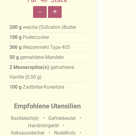
Für 40 Stück
-
+
200
g
weiche (Süßrahm-)Butter
100
g
Puderzucker
300
g
Weizenmehl Type 405
50
g
gemahlene Mandeln
2
Messerspitze(n)
gemahlene
Vanille
(
0,50
g
)
100
g
Zartbitter-Kuvertüre
Empfohlene Utensilien
Backblech(e)
Gefrierbeutel
Handrührgerät
Keksausstecher
Nudelholz