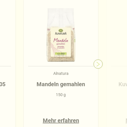
Alnatura
05
Mandeln gemahlen
Kuv
150 g
Mehr erfahren