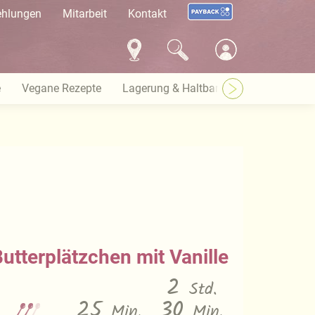
ehlungen
Mitarbeit
Kontakt
e
Vegane Rezepte
Lagerung & Haltbarkeit
Warenkund
utterplätzchen mit Vanille
2
Std.
25
30
Min.
Min.