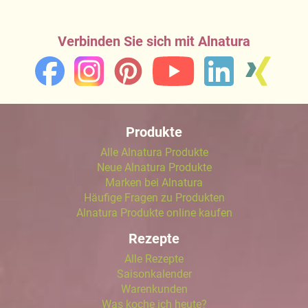
Verbinden Sie sich mit Alnatura
Produkte
Alle Alnatura Produkte
Neue Alnatura Produkte
Marken bei Alnatura
Häufige Fragen zu Produkten
Alnatura Produkte online kaufen
Rezepte
Alle Rezepte
Saisonkalender
Warenkunden
Was koche ich heute?