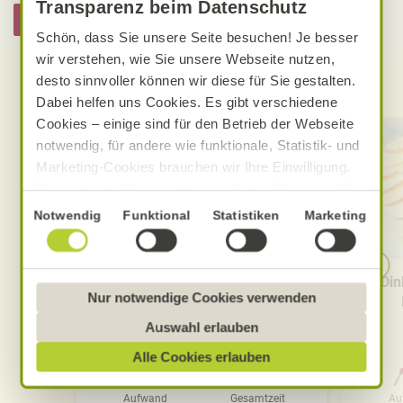
Transparenz beim Datenschutz
Hier informieren
Schön, dass Sie unsere Seite besuchen! Je besser
wir verstehen, wie Sie unsere Webseite nutzen,
desto sinnvoller können wir diese für Sie gestalten.
Entdecken Sie weitere Rezepte
Dabei helfen uns Cookies. Es gibt verschiedene
Cookies – einige sind für den Betrieb der Webseite
notwendig, für andere wie funktionale, Statistik- und
Marketing-Cookies brauchen wir Ihre Einwilligung.
Das optimale Nutzererlebnis erhalten Sie, wenn Sie
„Alle Cookies erlauben“ anklicken. Ihre Einwilligung
Einwilligungsauswahl
Notwendig
Funktional
Statistiken
Marketing
umfasst in diesem Fall auch den Einsatz von
Dienstleistern in Drittländern, die kein mit der EU
vergleichbares Datenschutzniveau aufweisen.
Vanillepudding mit Kamille
Din
Sofern personenbezogene Daten dorthin übermittelt
Nur notwendige Cookies verwenden
werden, besteht das Risiko, dass diese erfasst und
Auswahl erlauben
analysiert werden und Betroffenenrechte nicht
Alle Cookies erlauben
durchgesetzt werden könnten. Sie können jederzeit
0 Std. 15 Min.
Ihre Einwilligung zur Datenverarbeitung und
Aufwand
Gesamtzeit
Au