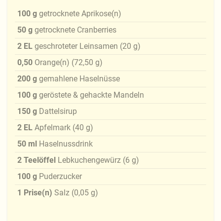
100
g
getrocknete Aprikose(n)
50
g
getrocknete Cranberries
2
EL
geschroteter Leinsamen
(
20
g
)
0,50
Orange(n)
(
72,50
g
)
200
g
gemahlene Haselnüsse
100
g
geröstete & gehackte Mandeln
150
g
Dattelsirup
2
EL
Apfelmark
(
40
g
)
50
ml
Haselnussdrink
2
Teelöffel
Lebkuchengewürz
(
6
g
)
100
g
Puderzucker
1
Prise(n)
Salz
(
0,05
g
)