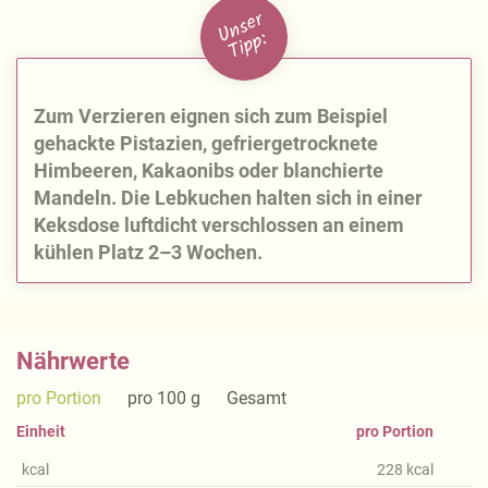
U
n
s
e
r
Ti
p
p:
Zum Verzieren eignen sich zum Beispiel
gehackte Pistazien, gefriergetrocknete
Himbeeren, Kakaonibs oder blanchierte
Mandeln. Die Lebkuchen halten sich in einer
Keksdose luftdicht verschlossen an einem
kühlen Platz 2–3 Wochen.
Nährwerte
pro Portion
pro 100 g
Gesamt
Einheit
pro Portion
kcal
228
kcal