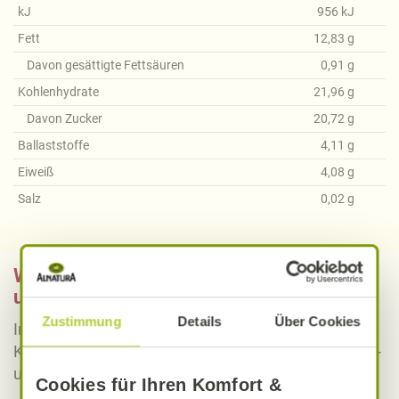
kJ
956
kJ
Fett
12,83
g
Davon gesättigte Fettsäuren
0,91
g
Kohlenhydrate
21,96
g
Davon Zucker
20,72
g
Ballaststoffe
4,11
g
Eiweiß
4,08
g
Salz
0,02
g
Was bedeutet vegan, vegetarisch, gluten-
und laktosefrei bei Alnatura Rezepten?
Zustimmung
Details
Über Cookies
Informieren Sie sich über die genaue Erklärung der
Kennzeichnung von veganen, vegetarischen, gluten-
und laktosefreien Alnatura Rezepten.
Cookies für Ihren Komfort &