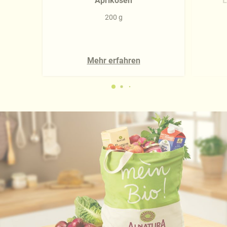
Aprikosen
L
200 g
Mehr erfahren