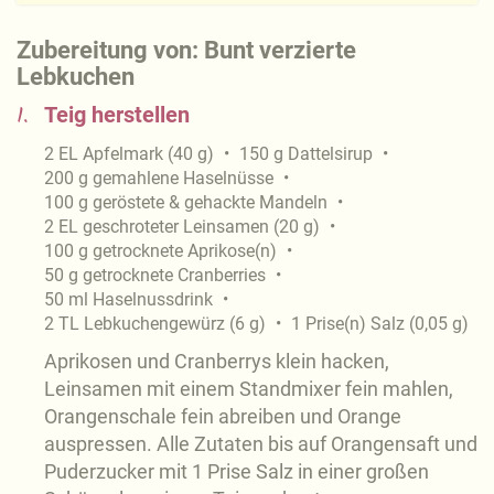
Zubereitung von: Bunt verzierte
Lebkuchen
1.
Teig herstellen
2
EL
Apfelmark
(
40
g
)
150
g
Dattelsirup
200
g
gemahlene Haselnüsse
100
g
geröstete & gehackte Mandeln
2
EL
geschroteter Leinsamen
(
20
g
)
100
g
getrocknete Aprikose(n)
50
g
getrocknete Cranberries
50
ml
Haselnussdrink
2
TL
Lebkuchengewürz
(
6
g
)
1
Prise(n)
Salz
(
0,05
g
)
Aprikosen und Cranberrys klein hacken,
Leinsamen mit einem Standmixer fein mahlen,
Orangenschale fein abreiben und Orange
auspressen. Alle Zutaten bis auf Orangensaft und
Puderzucker mit 1 Prise Salz in einer großen