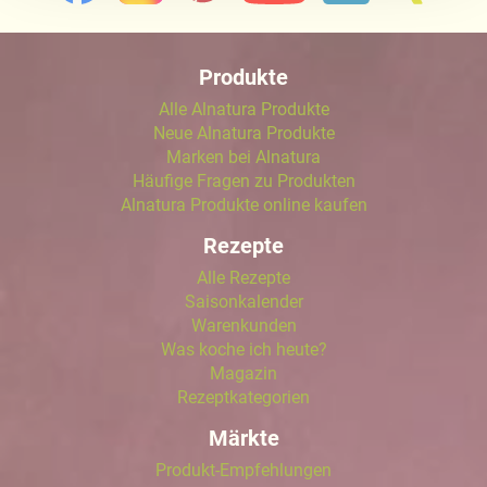
Näheres über uns erfahren Sie in unserem
Impressum
.
Produkte
Alle Alnatura Produkte
Neue Alnatura Produkte
Marken bei Alnatura
Häufige Fragen zu Produkten
Alnatura Produkte online kaufen
Rezepte
Alle Rezepte
Saisonkalender
Warenkunden
Was koche ich heute?
Magazin
Rezeptkategorien
Märkte
Produkt-Empfehlungen