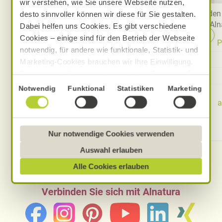
wir verstehen, wie Sie unsere Webseite nutzen,
Bei Fragen und Anregungen
Finden 
desto sinnvoller können wir diese für Sie gestalten.
erreichen Sie uns über das
Aln
Dabei helfen uns Cookies. Es gibt verschiedene
Kontaktformular.
Cookies – einige sind für den Betrieb der Webseite
P
notwendig, für andere wie funktionale, Statistik- und
Kontaktformular
Marketing-Cookies brauchen wir Ihre Einwilligung.
Das optimale Nutzererlebnis erhalten Sie, wenn Sie
Melden Sie sich zum
„Alle Cookies erlauben“ anklicken. Ihre Einwilligung
Newsletter an
Einwilligungsauswahl
Notwendig
Funktional
Statistiken
Marketing
umfasst in diesem Fall auch den Einsatz von
a
Dienstleistern in Drittländern, die kein mit der EU
vergleichbares Datenschutzniveau aufweisen.
Sofern personenbezogene Daten dorthin übermittelt
Nur notwendige Cookies verwenden
werden, besteht das Risiko, dass diese erfasst und
Auswahl erlauben
analysiert werden und Betroffenenrechte nicht
Alle Cookies erlauben
durchgesetzt werden könnten. Sie können jederzeit
Ihre Einwilligung zur Datenverarbeitung und
Verbinden Sie sich mit Alnatura
-übermittlung widerrufen und Tools deaktivieren.
Ausführliche Informationen finden Sie in unserer
Datenschutzerklärung
.