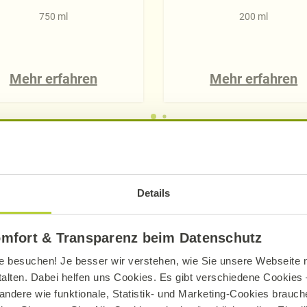
750 ml
200 ml
Mehr erfahren
Mehr erfahren
Details
en einem Wein g. U. (geschützten Ursprungs) und e
omfort & Transparenz beim Datenschutz
Ersterer steht in der Qualitätspyramide weiter obe
e besuchen! Je besser wir verstehen, wie Sie unsere Webseite n
erungen an die Qualität: zum Beispiel Regeln, die 
talten. Dabei helfen uns Cookies. Es gibt verschiedene Cookies –
rten, Anbau- oder Herstellungsmethoden vorsehen
andere wie funktionale, Statistik- und Marketing-Cookies brauche