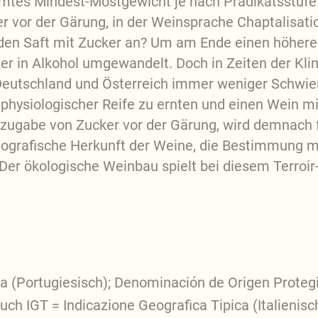
mtes Mindest-Mostgewicht je nach Prädikatsstufe
 vor der Gärung, in der Weinsprache Chaptalisatio
 den Saft mit Zucker an? Um am Ende einen höher
ker in Alkohol umgewandelt. Doch in Zeiten der K
eutschland und Österreich immer weniger Schwier
 physiologischer Reife zu ernten und einen Wein 
inzugabe von Zucker vor der Gärung, wird demnach
geografische Herkunft der Weine, die Bestimmung m
er ökologische Weinbau spielt bei diesem Terroir
(Portugiesisch); Denominación de Origen Protegi
uch IGT = Indicazione Geografica Tipica (Italienisc