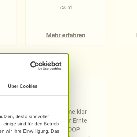
750 ml
Mehr erfahren
Über Cookies
inem Wein g. g. A. (mit
n und bezieht sich auf eine klar
utzen, desto sinnvoller
einen Höchstertrag bei der Ernte
 einige sind für den Betrieb
, die für diese AOP oder DOP
n wir Ihre Einwilligung. Das