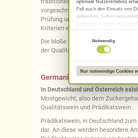
traditionell sind und der Weintypiz
optimale Nutzererlebnis erha
Fall auch den Einsatz von Di
vorgeschriebenen Kriterien, muss m
aufweisen. Sofern personenb
Prüfung unterzogen, die nach wein
analysiert werden und Betrof
Kriterien erfolgt. Auf dem Etikett 
Datenverarbeitung und -überm
Einwilligungsauswahl
Datenschutzerklärung
.
Die bloße Bezeichnung "Deutscher W
Notwendig
der Qualitätspyramide an und zählt
Näheres über uns erfahren 
Nur notwendige Cookies 
Germanistische Qualitätssys
In Deutschland und Österreich exi
Mostgewicht, also dem Zuckergehalt 
Qualitätswein und Prädikatswein.
Prädikatswein, in Deutschland zum
dar. An diese werden besondere Anf