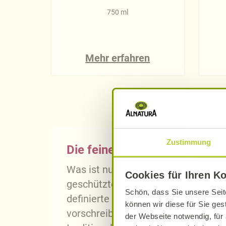
750 ml
Mehr erfahren
Zustimmung
Die feinen Unterschiede
Was ist nun der Unterschied zwisch
Cookies für Ihren K
geschützter geografischer Angabe)? 
Schön, dass Sie unsere Seit
definierte Region mit Mindestanford
können wir diese für Sie ges
vorschreiben oder bestimmte Rebso
der Webseite notwendig, für 