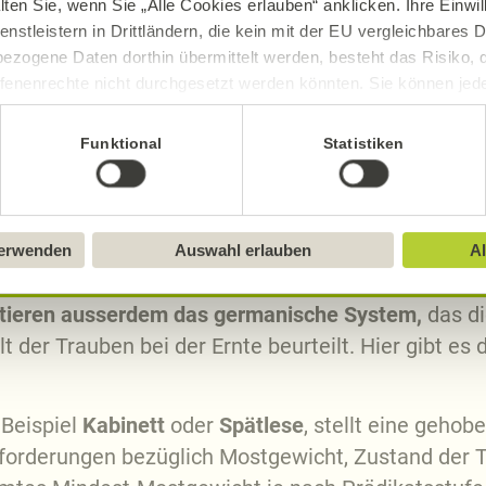
ität etwa eines DOC Chianti entsprechen. Verfehlt 
lten Sie, wenn Sie „Alle Cookies erlauben“ anklicken. Ihre Einwi
enstleistern in Drittländern, die kein mit der EU vergleichbares
an ihn als IGT Toscana deklarieren. Alle Weine g
ezogene Daten dorthin übermittelt werden, besteht das Risiko, 
rechtlichen, chemischen und organoleptischen (G
fenenrechte nicht durchgesetzt werden könnten. Sie können jeder
tragen sie eine amtliche Prüfungsnummer.
ittlung widerrufen und Tools deaktivieren. Ausführliche Informat
ein" genügt nicht als geografische Angabe. Diese
Funktional
Statistiken
en früher zu den sogenannten Tafelweinen.
Sie in unserem
Impressum
.
verwenden
Auswahl erlauben
Al
teme
sitieren ausserdem das germanische System,
das di
der Trauben bei der Ernte beurteilt. Hier gibt es
 Beispiel
Kabinett
oder
Spätlese
, stellt eine geho
orderungen bezüglich Mostgewicht, Zustand der Tr