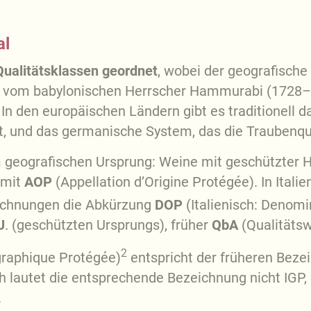
al
Qualitätsklassen geordnet
, wobei der geografische
t vom babylonischen Herrscher Hammurabi (1728–16
 den europäischen Ländern gibt es traditionell 
t, und das germanische System, das die Traubenqual
 geografischen Ursprung: Weine mit geschützter 
 mit
AOP
(Appellation d’Origine Protégée). In Ital
ichnungen die Abkürzung
DOP
(Italienisch: Denomi
U
. (geschützten Ursprungs), früher
QbA
(Qualitäts
2
graphique Protégée)
entspricht der früheren Bezei
ch lautet die entsprechende Bezeichnung nicht IGP
.