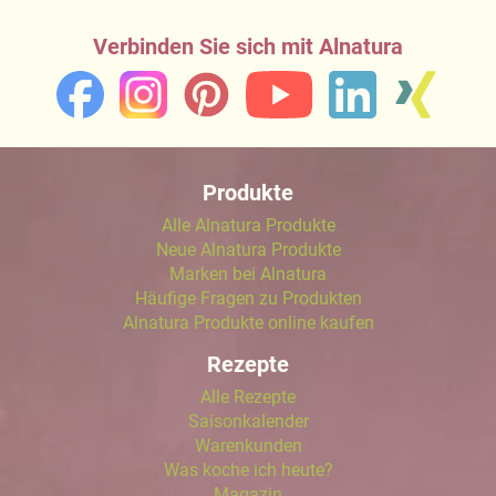
Verbinden Sie sich mit Alnatura
Produkte
Alle Alnatura Produkte
Neue Alnatura Produkte
Marken bei Alnatura
Häufige Fragen zu Produkten
Alnatura Produkte online kaufen
Rezepte
Alle Rezepte
Saisonkalender
Warenkunden
Was koche ich heute?
Magazin