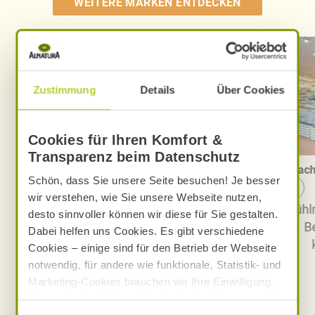
WEITERE MARKEN ENTDECKEN
Zustimmung
Details
Über Cookies
Cookies für Ihren Komfort &
Transparenz beim Datenschutz
PAYBACK bei Alnatura – alles im
Nach
Schön, dass Sie unsere Seite besuchen! Je besser
Überblick
wir verstehen, wie Sie unsere Webseite nutzen,
Alle Informationen rund um das
Kühlm
desto sinnvoller können wir diese für Sie gestalten.
PAYBACK Programm bei
B
Dabei helfen uns Cookies. Es gibt verschiedene
Alnatura: Sammeln – einlösen –
Cookies – einige sind für den Betrieb der Webseite
Karte bestellen und vieles mehr.
notwendig, für andere wie funktionale, Statistik- und
Marketing-Cookies brauchen wir Ihre Einwilligung.
Jetzt PAYBACK bei Alnatura
Das optimale Nutzererlebnis erhalten Sie, wenn Sie
entdecken