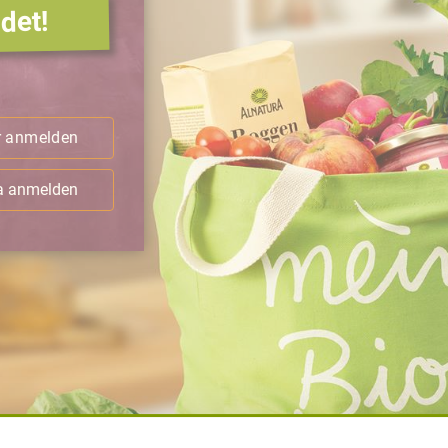
det!
.
r anmelden
ra anmelden