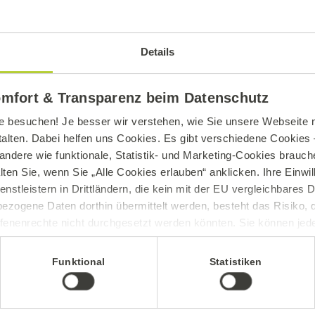
Details
omfort & Transparenz beim Datenschutz
e besuchen! Je besser wir verstehen, wie Sie unsere Webseite n
talten. Dabei helfen uns Cookies. Es gibt verschiedene Cookies –
andere wie funktionale, Statistik- und Marketing-Cookies brauche
lten Sie, wenn Sie „Alle Cookies erlauben“ anklicken. Ihre Einwi
enstleistern in Drittländern, die kein mit der EU vergleichbares
ezogene Daten dorthin übermittelt werden, besteht das Risiko, 
fenenrechte nicht durchgesetzt werden könnten. Sie können jeder
ittlung widerrufen und Tools deaktivieren. Ausführliche Informat
Funktional
Statistiken
Sie in unserem
Impressum
.