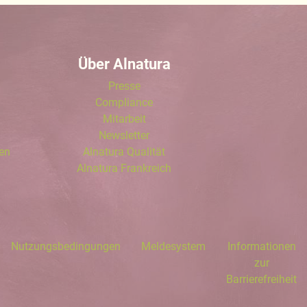
Über Alnatura
Presse
Compliance
Mitarbeit
Newsletter
len
Alnatura Qualität
Alnatura Frankreich
Nutzungsbedingungen
Meldesystem
Informationen
zur
Barrierefreiheit