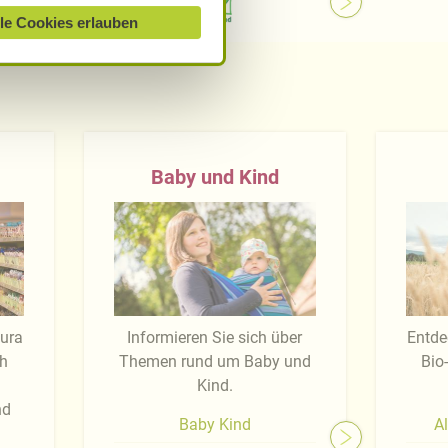
le Cookies erlauben
Baby und Kind
tura
Informieren Sie sich über
Entde
ch
Themen rund um Baby und
Bio
Kind.
nd
Baby Kind
Al