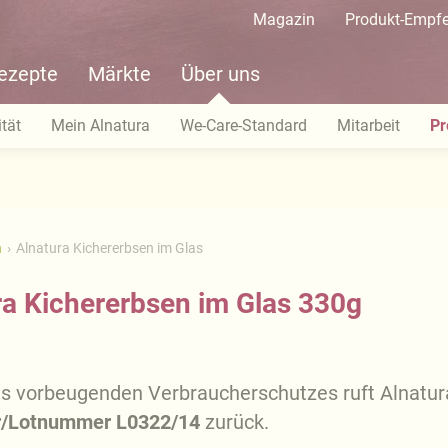
Magazin
Produkt-Empf
ezepte
Märkte
Über uns
tät
Mein Alnatura
We-Care-Standard
Mitarbeit
Pr
n
Alnatura Kichererbsen im Glas
ra Kichererbsen im Glas 330g
es vorbeugenden Verbraucherschutzes ruft Alnatur
/Lotnummer L0322/14
zurück.