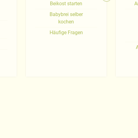
Beikost starten
A
Babybrei selber
kochen
Häufige Fragen
A