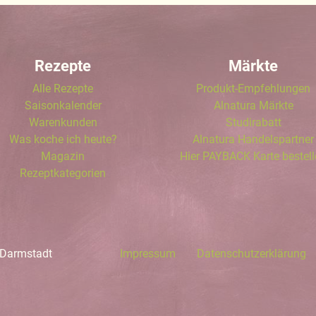
Rezepte
Märkte
Alle Rezepte
Produkt-Empfehlungen
Saisonkalender
Alnatura Märkte
Warenkunden
Studirabatt
Was koche ich heute?
Alnatura Handelspartner
Magazin
Hier PAYBACK Karte bestel
Rezeptkategorien
 Darmstadt
Impressum
Datenschutzerklärung