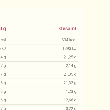
0 g
Gesamt
kcal
334
kcal
5
kJ
1393
kJ
64
g
21,25
g
67
g
2,14
g
67
g
21,35
g
66
g
21,32
g
38
g
1,23
g
96
g
12,66
g
07
g
0,22
g