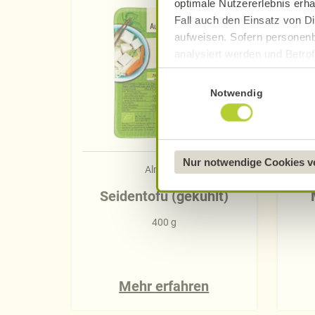
optimale Nutzererlebnis erha
Fall auch den Einsatz von Di
aufweisen. Sofern personenb
analysiert werden und Betrof
Datenverarbeitung und -überm
Einwilligungsauswahl
Datenschutzerklärung
.
Notwendig
Näheres über uns erfahren 
Nur notwendige Cookies 
Alnatura
Seidentofu (gekühlt)
400 g
Mehr erfahren