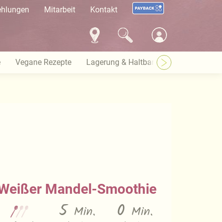
ehlungen
Mitarbeit
Kontakt
e
Vegane Rezepte
Lagerung & Haltbarkeit
Warenkund
Weißer Mandel-Smoothie
5
0
Min.
Min.