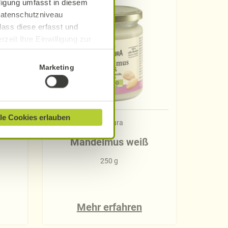
lligung umfasst in diesem
 Datenschutzniveau
dass diese erfasst und
zeit Ihre Einwilligung zur
ionen finden Sie in unserer
Marketing
le Cookies erlauben
Alnatura
Mandelmus weiß
250 g
Mehr erfahren