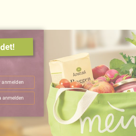
det!
.
r anmelden
ra anmelden