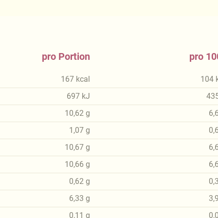
pro Portion
pro 10
167
kcal
104
697
kJ
43
10,62
g
6,
1,07
g
0,
10,67
g
6,
10,66
g
6,
0,62
g
0,
6,33
g
3,
0,11
g
0,