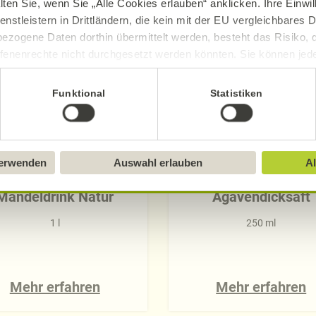
lten Sie, wenn Sie „Alle Cookies erlauben“ anklicken. Ihre Einwi
enstleistern in Drittländern, die kein mit der EU vergleichbares
ezogene Daten dorthin übermittelt werden, besteht das Risiko, 
fenenrechte nicht durchgesetzt werden könnten. Sie können jeder
ittlung widerrufen und Tools deaktivieren. Ausführliche Informat
Funktional
Statistiken
Sie in unserem
Impressum
.
verwenden
Auswahl erlauben
Al
Alnatura
Alnatura
Mandeldrink Natur
Agavendicksaft
1 l
250 ml
Mehr erfahren
Mehr erfahren