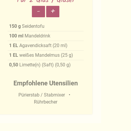
Für 2 Glas / Gläser
-
+
150
g
Seidentofu
100
ml
Mandeldrink
1
EL
Agavendicksaft
(
20
ml
)
1
EL
weißes Mandelmus
(
25
g
)
0,50
Limette(n) (Saft)
(
0,50
g
)
Empfohlene Utensilien
Pürierstab / Stabmixer
Rührbecher