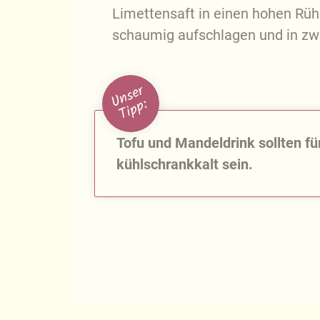
Limettensaft in einen hohen Rü
schaumig aufschlagen und in zwei
U
n
s
e
r
T
i
p
p
:
Tofu und Mandeldrink sollten f
kühlschrankkalt sein.