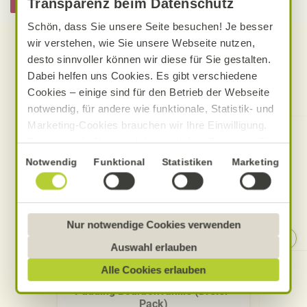
Hier informieren
Transparenz beim Datenschutz
Schön, dass Sie unsere Seite besuchen! Je besser
wir verstehen, wie Sie unsere Webseite nutzen,
desto sinnvoller können wir diese für Sie gestalten.
Dabei helfen uns Cookies. Es gibt verschiedene
Produkte zum Rezept
Cookies – einige sind für den Betrieb der Webseite
notwendig, für andere wie funktionale, Statistik- und
Marketing-Cookies brauchen wir Ihre Einwilligung.
Das optimale Nutzererlebnis erhalten Sie, wenn Sie
„Alle Cookies erlauben“ anklicken. Ihre Einwilligung
Einwilligungsauswahl
Notwendig
Funktional
Statistiken
Marketing
umfasst in diesem Fall auch den Einsatz von
Dienstleistern in Drittländern, die kein mit der EU
vergleichbares Datenschutzniveau aufweisen.
Sofern personenbezogene Daten dorthin übermittelt
Nur notwendige Cookies verwenden
werden, besteht das Risiko, dass diese erfasst und
Auswahl erlauben
analysiert werden und Betroffenenrechte nicht
Alnatura
Alle Cookies erlauben
durchgesetzt werden könnten. Sie können jederzeit
Ihre Einwilligung zur Datenverarbeitung und
Pudding Bourbonvanille (Dreier-
Pack)
-übermittlung widerrufen und Tools deaktivieren.