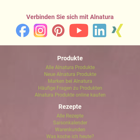
Verbinden Sie sich mit Alnatura
Produkte
Alle Alnatura Produkte
Neue Alnatura Produkte
Marken bei Alnatura
Häufige Fragen zu Produkten
Alnatura Produkte online kaufen
Rezepte
Alle Rezepte
Saisonkalender
Warenkunden
Was koche ich heute?