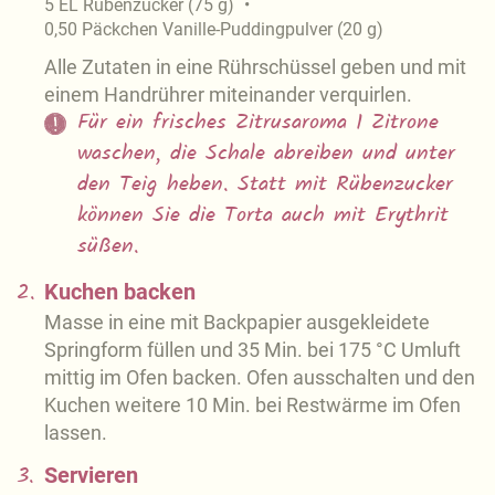
5
EL
Rübenzucker
(
75
g
)
0,50
Päckchen
Vanille-Puddingpulver
(
20
g
)
Alle Zutaten in eine Rührschüssel geben und mit
einem Handrührer miteinander verquirlen.
Für ein frisches Zitrusaroma 1 Zitrone
waschen, die Schale abreiben und unter
den Teig heben. Statt mit Rübenzucker
können Sie die Torta auch mit Erythrit
süßen.
2.
Kuchen backen
Masse in eine mit Backpapier ausgekleidete
Springform füllen und 35 Min. bei 175 °C Umluft
mittig im Ofen backen. Ofen ausschalten und den
Kuchen weitere 10 Min. bei Restwärme im Ofen
lassen.
3.
Servieren