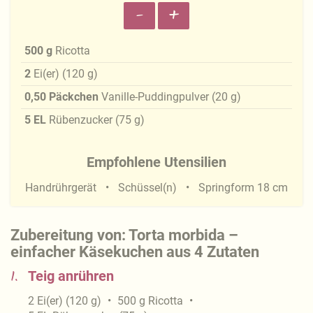
-
+
500
g
Ricotta
2
Ei(er)
(
120
g
)
0,50
Päckchen
Vanille-Puddingpulver
(
20
g
)
5
EL
Rübenzucker
(
75
g
)
Empfohlene Utensilien
Handrührgerät
Schüssel(n)
Springform 18 cm
Zubereitung von: Torta morbida –
einfacher Käsekuchen aus 4 Zutaten
1.
Teig anrühren
2
Ei(er)
(
120
g
)
500
g
Ricotta