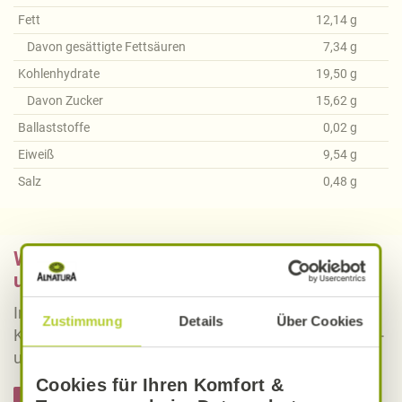
Fett
12,14
g
Davon gesättigte Fettsäuren
7,34
g
Kohlenhydrate
19,50
g
Davon Zucker
15,62
g
Ballaststoffe
0,02
g
Eiweiß
9,54
g
Salz
0,48
g
Was bedeutet vegan, vegetarisch, gluten-
und laktosefrei bei Alnatura Rezepten?
Informieren Sie sich über die genaue Erklärung der
Zustimmung
Details
Über Cookies
Kennzeichnung von veganen, vegetarischen, gluten-
und laktosefreien Alnatura Rezepten.
Cookies für Ihren Komfort &