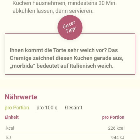
Kuchen hausnehmen, mindestens 30 Min.
abkühlen lassen, dann servieren.
U
n
s
e
r
Ti
p
p:
Ihnen kommt die Torte sehr weich vor? Das
Cremige zeichnet diesen Kuchen gerade aus,
„morbida“ bedeutet auf Italienisch weich.
Nährwerte
pro Portion
pro 100 g
Gesamt
Einheit
pro Portion
kcal
226
kcal
kJ
944
kJ