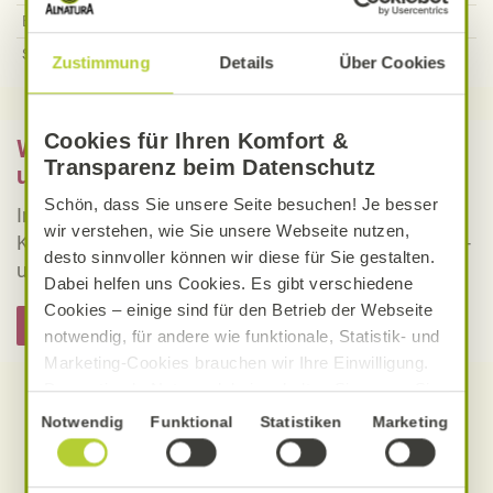
Eiweiß
23,14
g
Salz
0,57
g
Zustimmung
Details
Über Cookies
Cookies für Ihren Komfort &
Was bedeutet vegan, vegetarisch, gluten-
Transparenz beim Datenschutz
und laktosefrei bei Alnatura Rezepten?
Schön, dass Sie unsere Seite besuchen! Je besser
Informieren Sie sich über die genaue Erklärung der
wir verstehen, wie Sie unsere Webseite nutzen,
Kennzeichnung von veganen, vegetarischen, gluten-
desto sinnvoller können wir diese für Sie gestalten.
und laktosefreien Alnatura Rezepten.
Dabei helfen uns Cookies. Es gibt verschiedene
Cookies – einige sind für den Betrieb der Webseite
Hier informieren
notwendig, für andere wie funktionale, Statistik- und
Marketing-Cookies brauchen wir Ihre Einwilligung.
Das optimale Nutzererlebnis erhalten Sie, wenn Sie
„Alle Cookies erlauben“ anklicken. Ihre Einwilligung
Einwilligungsauswahl
Notwendig
Funktional
Statistiken
Marketing
umfasst in diesem Fall auch den Einsatz von
Dienstleistern in Drittländern, die kein mit der EU
Produkte zum Rezept