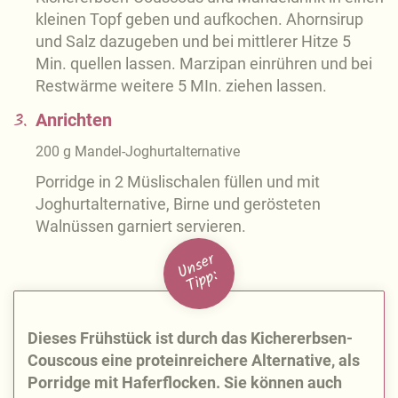
kleinen Topf geben und aufkochen. Ahornsirup
und Salz dazugeben und bei mittlerer Hitze 5
Min. quellen lassen. Marzipan einrühren und bei
Restwärme weitere 5 MIn. ziehen lassen.
3.
Anrichten
200
g
Mandel-Joghurtalternative
Porridge in 2 Müslischalen füllen und mit
Joghurtalternative, Birne und gerösteten
Walnüssen garniert servieren.
U
n
s
e
r
Ti
p
p:
Dieses Frühstück ist durch das Kichererbsen-
Couscous eine proteinreichere Alternative, als
Porridge mit Haferflocken. Sie können auch