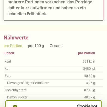
mehrere Portionen vorkochen, das Porridge
später kurz aufwärmen und haben so ein
schnelles Frühstück.
Nährwerte
pro Portion
pro 100 g
Gesamt
Einheit
pro Portion
kcal
831
kcal
kJ
3480
kJ
Fett
40,32
g
Davon gesättigte Fettsäuren
3,96
g
Kohlenhydrate
87,18
g
Davon Zucker
49,37
g
Ballaststoffe
12,44
g