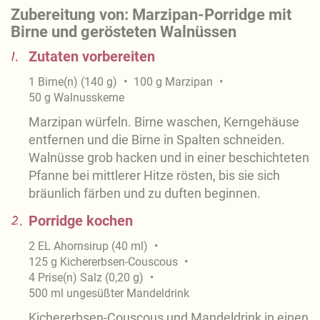
Zubereitung von: Marzipan-Porridge mit
Birne und gerösteten Walnüssen
1.
Zutaten vorbereiten
1
Birne(n)
(
140
g
)
100
g
Marzipan
50
g
Walnusskerne
Marzipan würfeln. Birne waschen, Kerngehäuse
entfernen und die Birne in Spalten schneiden.
Walnüsse grob hacken und in einer beschichteten
Pfanne bei mittlerer Hitze rösten, bis sie sich
bräunlich färben und zu duften beginnen.
2.
Porridge kochen
2
EL
Ahornsirup
(
40
ml
)
125
g
Kichererbsen-Couscous
4
Prise(n)
Salz
(
0,20
g
)
500
ml
ungesüßter Mandeldrink
Kichererbsen-Couscous und Mandeldrink in einen