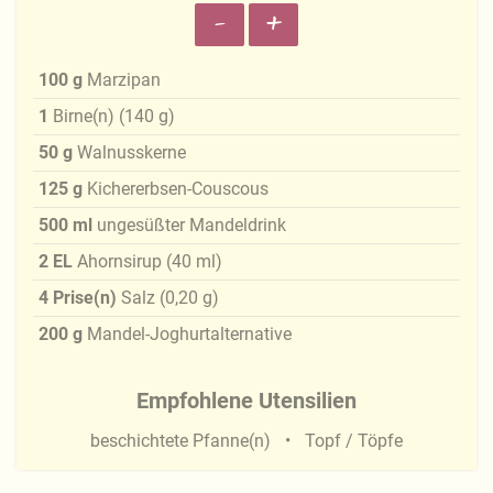
-
+
100
g
Marzipan
1
Birne(n)
(
140
g
)
50
g
Walnusskerne
125
g
Kichererbsen-Couscous
500
ml
ungesüßter Mandeldrink
2
EL
Ahornsirup
(
40
ml
)
4
Prise(n)
Salz
(
0,20
g
)
200
g
Mandel-Joghurtalternative
Empfohlene Utensilien
beschichtete Pfanne(n)
Topf / Töpfe