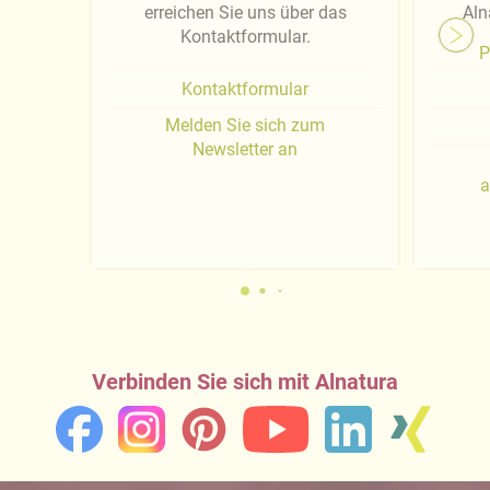
erreichen Sie uns über das
Aln
Kontaktformular.
P
Kontaktformular
Melden Sie sich zum
Newsletter an
a
Verbinden Sie sich mit Alnatura