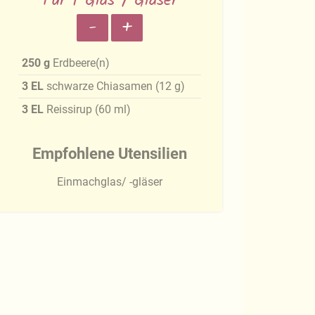
Für 1 Glas / Gläser
-
+
250
g
Erdbeere(n)
3
EL
schwarze Chiasamen
(
12
g
)
3
EL
Reissirup
(
60
ml
)
Empfohlene Utensilien
Einmachglas/ -gläser