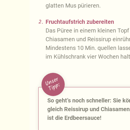
glatten Mus pürieren.
2.
Fruchtaufstrich zubereiten
Das Püree in einem kleinen Topf 
Chiasamen und Reissirup einrühre
Mindestens 10 Min. quellen lasse
im Kühlschrank vier Wochen halt
U
n
s
e
r
T
i
p
p
:
So geht’s noch schneller: Sie k
gleich Reissirup und Chiasamen 
ist die Erdbeersauce!