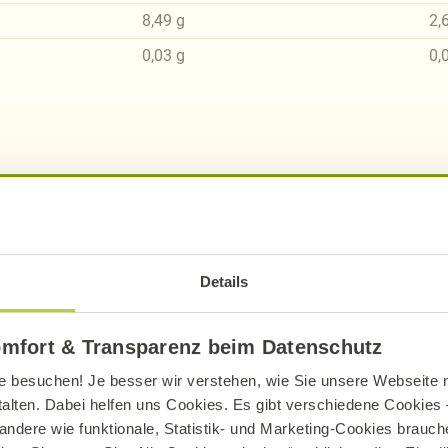
8,49
g
2,
0,03
g
0,
sch, gluten- und laktosefrei bei Alnatura
ue Erklärung der Kennzeichnung von veganen, veget
Details
omfort & Transparenz beim Datenschutz
e besuchen! Je besser wir verstehen, wie Sie unsere Webseite n
talten. Dabei helfen uns Cookies. Es gibt verschiedene Cookies –
andere wie funktionale, Statistik- und Marketing-Cookies brauche