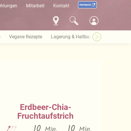
ehlungen
Mitarbeit
Kontakt
e
Vegane Rezepte
Lagerung & Haltbarkeit
Warenkund
Erdbeer-Chia-
Fruchtaufstrich
10
10
Min.
Min.