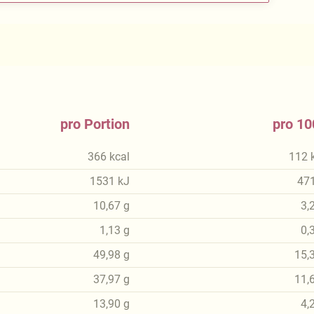
pro Portion
pro 10
366
kcal
112
1531
kJ
47
10,67
g
3,
1,13
g
0,
49,98
g
15,
37,97
g
11,
13,90
g
4,