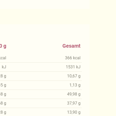
0 g
Gesamt
kcal
366
kcal
1
kJ
1531
kJ
28
g
10,67
g
35
g
1,13
g
38
g
49,98
g
68
g
37,97
g
28
g
13,90
g