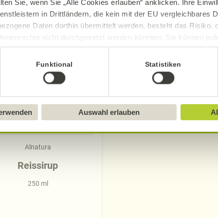
Produkte zum Rezept
lten Sie, wenn Sie „Alle Cookies erlauben“ anklicken. Ihre Einwi
enstleistern in Drittländern, die kein mit der EU vergleichbares
ezogene Daten dorthin übermittelt werden, besteht das Risiko, 
fenenrechte nicht durchgesetzt werden könnten. Sie können jeder
ittlung widerrufen und Tools deaktivieren. Ausführliche Informat
Funktional
Statistiken
Sie in unserem
Impressum
.
verwenden
Auswahl erlauben
Al
Alnatura
Reissirup
250 ml