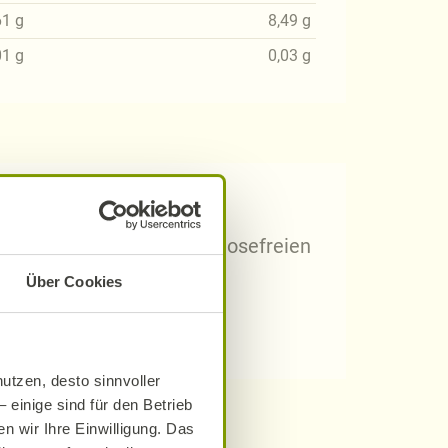
61
g
8,49
g
01
g
0,03
g
 Rezepten?
arischen, gluten- und laktosefreien
Über Cookies
utzen, desto sinnvoller
 einige sind für den Betrieb
n wir Ihre Einwilligung. Das