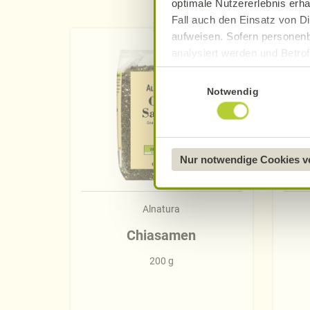
optimale Nutzererlebnis erha
Fall auch den Einsatz von Di
aufweisen. Sofern personenb
analysiert werden und Betrof
Datenverarbeitung und -überm
Einwilligungsauswahl
Datenschutzerklärung
.
Notwendig
Näheres über uns erfahren 
Nur notwendige Cookies 
Alnatura
Chiasamen
200 g