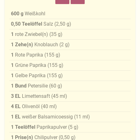
600
g
Weißkohl
0,50
Teelöffel
Salz
(
2,50
g
)
1
rote Zwiebel(n)
(
35
g
)
1
Zehe(n)
Knoblauch
(
2
g
)
1
Rote Paprika
(
155
g
)
1
Grüne Paprika
(
155
g
)
1
Gelbe Paprika
(
155
g
)
1
Bund
Petersilie
(
60
g
)
3
EL
Limettensaft
(
45
ml
)
4
EL
Olivenöl
(
40
ml
)
1
EL
weißer Balsamicoessig
(
11
ml
)
1
Teelöffel
Paprikapulver
(
5
g
)
1
Prise(n)
Chilipulver
(
0,50
g
)