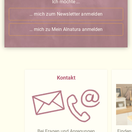
Ich möchte ...
… mich zum Newsletter anmelden
… mich zu Mein Alnatura anmelden
Kontakt
Bei Fragen und Anregungen
Finden 