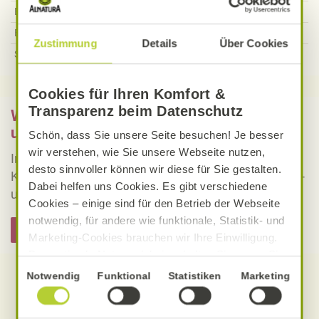
Ballaststoffe
9,27
g
Eiweiß
4,62
g
Zustimmung
Details
Über Cookies
Salz
0,85
g
Cookies für Ihren Komfort &
Transparenz beim Datenschutz
Was bedeutet vegan, vegetarisch, gluten-
und laktosefrei bei Alnatura Rezepten?
Schön, dass Sie unsere Seite besuchen! Je besser
wir verstehen, wie Sie unsere Webseite nutzen,
Informieren Sie sich über die genaue Erklärung der
desto sinnvoller können wir diese für Sie gestalten.
Kennzeichnung von veganen, vegetarischen, gluten-
Dabei helfen uns Cookies. Es gibt verschiedene
und laktosefreien Alnatura Rezepten.
Cookies – einige sind für den Betrieb der Webseite
notwendig, für andere wie funktionale, Statistik- und
Hier informieren
Marketing-Cookies brauchen wir Ihre Einwilligung.
Das optimale Nutzererlebnis erhalten Sie, wenn Sie
„Alle Cookies erlauben“ anklicken. Ihre Einwilligung
Einwilligungsauswahl
Notwendig
Funktional
Statistiken
Marketing
umfasst in diesem Fall auch den Einsatz von
Dienstleistern in Drittländern, die kein mit der EU