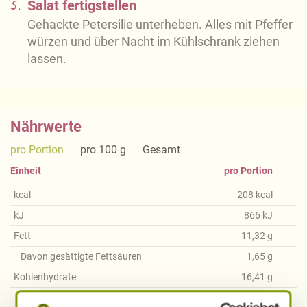
5.
Salat fertigstellen
Gehackte Petersilie unterheben. Alles mit Pfeffer
würzen und über Nacht im Kühlschrank ziehen
lassen.
Nährwerte
pro Portion
pro 100 g
Gesamt
Einheit
pro Portion
kcal
208
kcal
kJ
866
kJ
Fett
11,32
g
Davon gesättigte Fettsäuren
1,65
g
Kohlenhydrate
16,41
g
Davon Zucker
14,71
g