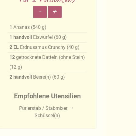
Für 2 Portion(en)
-
+
1
Ananas
(
540
g
)
1
handvoll
Eiswürfel
(
60
g
)
2
EL
Erdnussmus Crunchy
(
40
g
)
12
getrocknete Datteln (ohne Stein)
(
12
g
)
2
handvoll
Beere(n)
(
60
g
)
Empfohlene Utensilien
Pürierstab / Stabmixer
Schüssel(n)