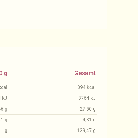
0 g
Gesamt
kcal
894
kcal
4
kJ
3764
kJ
46
g
27,50
g
61
g
4,81
g
31
g
129,47
g