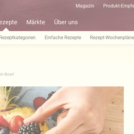
Magazin
Produkt-Empf
ezepte
Märkte
Über uns
Rezeptkategorien
Einfache Rezepte
Rezept-Wochenplän
en-Bowl