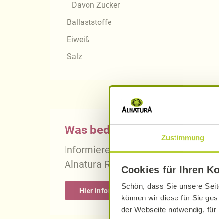
Davon Zucker
Ballaststoffe
Eiweiß
Salz
Was bedeutet vegan, vegetari
Zustimmung
Informieren Sie sich über die gena
Alnatura Rezepten.
Cookies für Ihren K
Schön, dass Sie unsere Seit
Hier informieren
können wir diese für Sie ges
der Webseite notwendig, für 