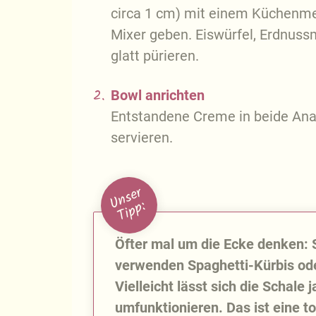
circa 1 cm) mit einem Küchenmes
Mixer geben. Eiswürfel, Erdnuss
glatt pürieren.
2.
Bowl anrichten
Entstandene Creme in beide Anan
servieren.
U
n
s
e
r
T
i
p
p
:
Öfter mal um die Ecke denken: S
verwenden Spaghetti-Kürbis ode
Vielleicht lässt sich die Schale
umfunktionieren. Das ist eine t