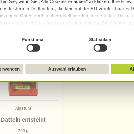
lten Sie, wenn Sie „Alle Cookies erlauben“ anklicken. Ihre Einwi
enstleistern in Drittländern, die kein mit der EU vergleichbares
ezogene Daten dorthin übermittelt werden, besteht das Risiko, 
Produkte zum Rezept
fenenrechte nicht durchgesetzt werden könnten. Sie können jeder
ittlung widerrufen und Tools deaktivieren. Ausführliche Informat
Funktional
Statistiken
Sie in unserem
Impressum
.
verwenden
Auswahl erlauben
Al
Alnatura
Datteln entsteint
200 g