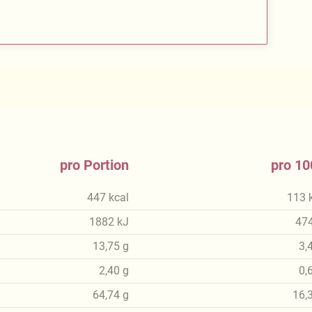
pro Portion
pro 10
447
kcal
113
1882
kJ
47
13,75
g
3,
2,40
g
0,
64,74
g
16,