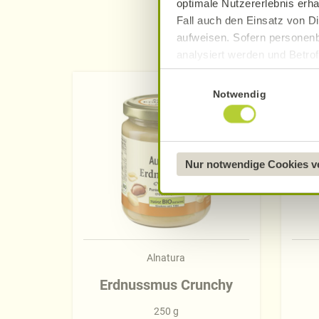
optimale Nutzererlebnis erha
Fall auch den Einsatz von Di
aufweisen. Sofern personenb
analysiert werden und Betrof
Datenverarbeitung und -überm
Einwilligungsauswahl
Datenschutzerklärung
.
Notwendig
Näheres über uns erfahren 
Nur notwendige Cookies 
Alnatura
Erdnussmus Crunchy
250 g