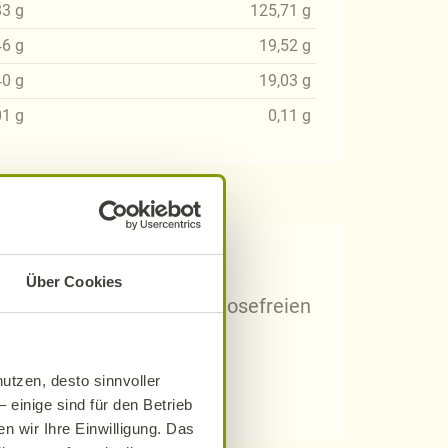
83
g
125,71
g
46
g
19,52
g
40
g
19,03
g
01
g
0,11
g
 Rezepten?
Über Cookies
arischen, gluten- und laktosefreien
utzen, desto sinnvoller
 einige sind für den Betrieb
n wir Ihre Einwilligung. Das