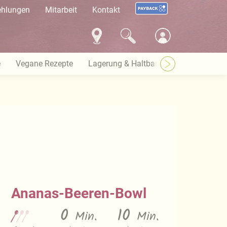
ehlungen
Mitarbeit
Kontakt
e
Vegane Rezepte
Lagerung & Haltbarkeit
Warenkund
Ananas-Beeren-Bowl
0
10
Min.
Min.