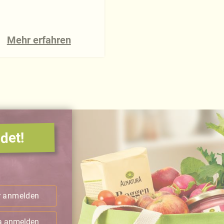
Mehr erfahren
det!
.
r anmelden
ra anmelden