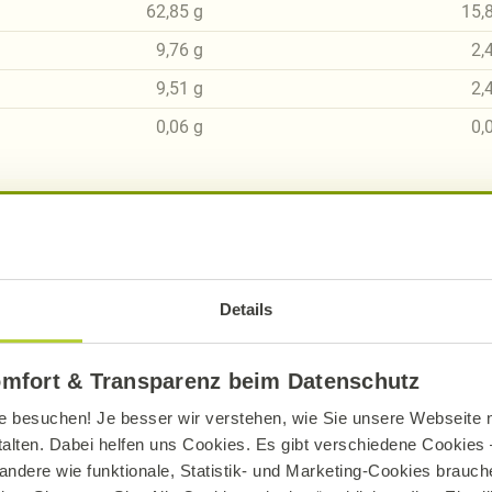
62,85
g
15,
9,76
g
2,
9,51
g
2,
0,06
g
0,
sch, gluten- und laktosefrei bei Alnatura
Details
ue Erklärung der Kennzeichnung von veganen, veget
omfort & Transparenz beim Datenschutz
e besuchen! Je besser wir verstehen, wie Sie unsere Webseite n
talten. Dabei helfen uns Cookies. Es gibt verschiedene Cookies –
andere wie funktionale, Statistik- und Marketing-Cookies brauche