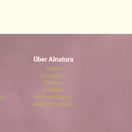
Über Alnatura
Presse
Compliance
Mitarbeit
Newsletter
len
Alnatura Qualität
Alnatura Frankreich