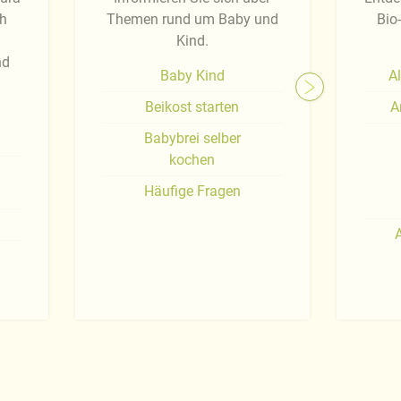
ch
Themen rund um Baby und
Bio
Kind.
nd
Baby Kind
Al
Beikost starten
A
Babybrei selber
kochen
Häufige Fragen
A