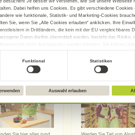
e besuchen! Je besser wir verstehen, wie Sie unsere Webseite n
talten. Dabei helfen uns Cookies. Es gibt verschiedene Cookies –
andere wie funktionale, Statistik- und Marketing-Cookies brauche
lten Sie, wenn Sie „Alle Cookies erlauben“ anklicken. Ihre Einwi
enstleistern in Drittländern, die kein mit der EU vergleichbares
ezogene Daten dorthin übermittelt werden, besteht das Risiko, 
fenenrechte nicht durchgesetzt werden könnten. Sie können jeder
ittlung widerrufen und Tools deaktivieren. Ausführliche Informat
Funktional
Statistiken
Sie in unserem
Impressum
.
Märkte
Mitarbeit
verwenden
Auswahl erlauben
Al
inden Sie hier alles rund
Werden Sie Teil von Alna