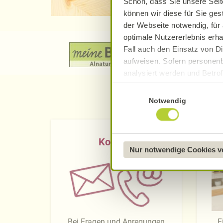
Schön, dass Sie unsere Seit
können wir diese für Sie ges
der Webseite notwendig, für 
optimale Nutzererlebnis erha
Fall auch den Einsatz von Di
aufweisen. Sofern personenb
analysiert werden und Betrof
Datenverarbeitung und -überm
Einwilligungsauswahl
Datenschutzerklärung
.
Notwendig
Näheres über uns erfahren 
Kontakt
Nur notwendige Cookies 
Bei Fragen und Anregungen
F