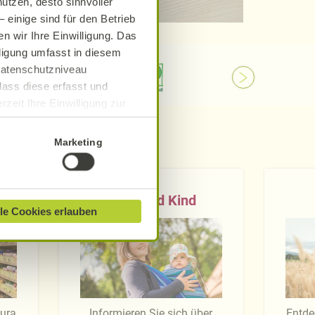
utzen, desto sinnvoller
 einige sind für den Betrieb
n wir Ihre Einwilligung. Das
lligung umfasst in diesem
 Datenschutzniveau
dass diese erfasst und
zeit Ihre Einwilligung zur
ionen finden Sie in unserer
Marketing
Baby und Kind
le Cookies erlauben
tura
Informieren Sie sich über
Entde