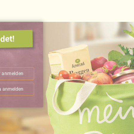
det!
.
r anmelden
ra anmelden