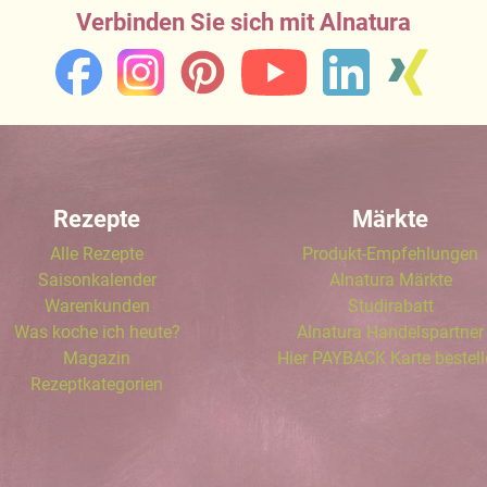
Verbinden Sie sich mit Alnatura
Rezepte
Märkte
Alle Rezepte
Produkt-Empfehlungen
Saisonkalender
Alnatura Märkte
Warenkunden
Studirabatt
Was koche ich heute?
Alnatura Handelspartner
Magazin
Hier PAYBACK Karte bestel
Rezeptkategorien