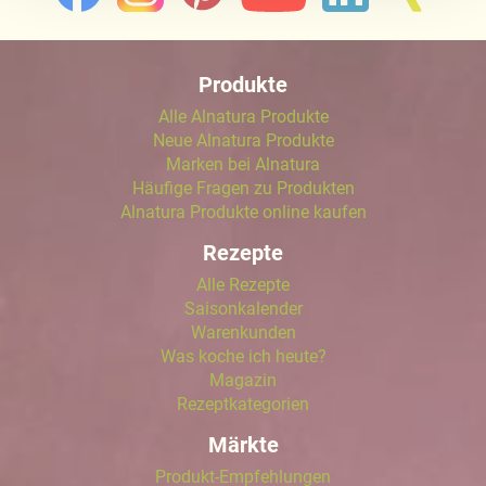
Näheres über uns erfahren Sie in unserem
Impressum
.
Produkte
Alle Alnatura Produkte
Neue Alnatura Produkte
Marken bei Alnatura
Häufige Fragen zu Produkten
Alnatura Produkte online kaufen
Rezepte
Alle Rezepte
Saisonkalender
Warenkunden
Was koche ich heute?
Magazin
Rezeptkategorien
Märkte
Produkt-Empfehlungen