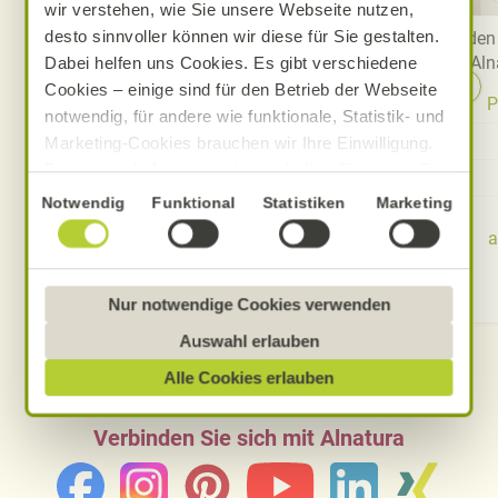
wir verstehen, wie Sie unsere Webseite nutzen,
desto sinnvoller können wir diese für Sie gestalten.
Bei Fragen und Anregungen
Finden 
erreichen Sie uns über das
Aln
Dabei helfen uns Cookies. Es gibt verschiedene
Kontaktformular.
Cookies – einige sind für den Betrieb der Webseite
P
notwendig, für andere wie funktionale, Statistik- und
Kontaktformular
Marketing-Cookies brauchen wir Ihre Einwilligung.
Das optimale Nutzererlebnis erhalten Sie, wenn Sie
Melden Sie sich zum
„Alle Cookies erlauben“ anklicken. Ihre Einwilligung
Einwilligungsauswahl
Newsletter an
Notwendig
Funktional
Statistiken
Marketing
umfasst in diesem Fall auch den Einsatz von
a
Dienstleistern in Drittländern, die kein mit der EU
vergleichbares Datenschutzniveau aufweisen.
Sofern personenbezogene Daten dorthin übermittelt
Nur notwendige Cookies verwenden
werden, besteht das Risiko, dass diese erfasst und
Auswahl erlauben
analysiert werden und Betroffenenrechte nicht
Alle Cookies erlauben
durchgesetzt werden könnten. Sie können jederzeit
Ihre Einwilligung zur Datenverarbeitung und
Verbinden Sie sich mit Alnatura
-übermittlung widerrufen und Tools deaktivieren.
Ausführliche Informationen finden Sie in unserer
Datenschutzerklärung
.